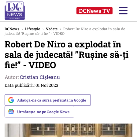
DCNews TV
DCNews
›
Lifestyle
›
Vedete
›
Robert De Niro a explodat în sala de
judecată! ”Rușine să-ți fie!” - VIDEO
Robert De Niro a explodat în
sala de judecată! ”Rușine să-ți
fie!” - VIDEO
Autor:
Cristian Cîșleanu
Data publicării: 01 Noi 2023
Adaugă-ne ca sursă preferată în Google
Urmărește-ne pe Google News