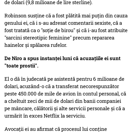
de dolari (9,8 milioane de lire sterline).
Robinson susține că a fost plătită mai puțin din cauza
genului ei, că i s-au adresat comentarii sexiste, că a
fost tratată ca o "soție de birou" și că i-au fost atribuite
"sarcini stereotipic feminine" precum repararea
hainelor și spălarea rufelor.
De Niro a spus instanței luni că acuzațiile ei sunt
"toate prostii".
El o dă în judecată pe asistentă pentru 6 milioane de
dolari, acuzând-o că a transferat necorespunzător
peste 450.000 de mile de avion în contul personal, că
a cheltuit zeci de mii de dolari din banii companiei
pe mâncare, călătorii și alte servicii personale și că a
urmărit în exces Netflix la serviciu.
Avocații ei au afirmat că procesul lui conține