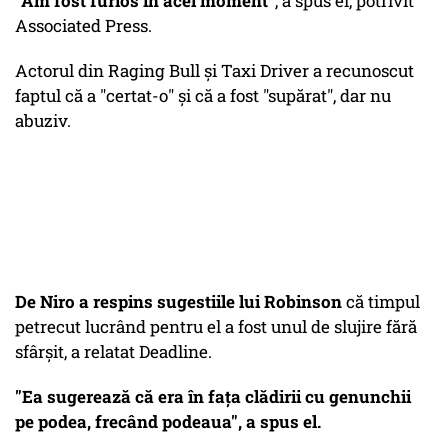
"Am fost furios în acel moment"
, a spus el, potrivit
Associated Press.
Actorul din Raging Bull și Taxi Driver a recunoscut
faptul că a "certat-o" și că a fost "supărat", dar nu
abuziv.
De Niro a respins sugestiile lui Robinson
că timpul
petrecut lucrând pentru el a fost unul de slujire fără
sfârșit, a relatat Deadline.
"Ea sugerează că era în fața clădirii cu genunchii
pe podea, frecând podeaua", a spus el.