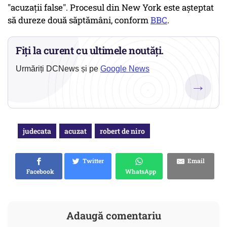
"acuzații false". Procesul din New York este așteptat
să dureze două săptămâni, conform
BBC
.
Fiți la curent cu ultimele noutăți.
Urmăriți DCNews și pe
Google News
→
judecata
acuzat
robert de niro
Twitter
Email
Facebook
WhatsApp
Adaugă comentariu