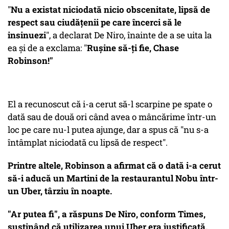
"
Nu a existat niciodată nicio obscenitate, lipsă de
respect sau ciudățenii pe care încerci să le
insinuezi
", a declarat De Niro, înainte de a se uita la
ea și de a exclama: "
Rușine să-ți fie, Chase
Robinson!"
El a recunoscut că i-a cerut să-l scarpine pe spate o
dată sau de două ori când avea o mâncărime într-un
loc pe care nu-l putea ajunge, dar a spus că "nu s-a
întâmplat niciodată cu lipsă de respect".
Printre altele, Robinson a afirmat că o dată i-a cerut
să-i aducă un Martini de la restaurantul Nobu într-
un Uber, târziu în noapte.
"Ar putea fi", a răspuns De Niro, conform Times,
susținând că utilizarea unui Uber era justificată.