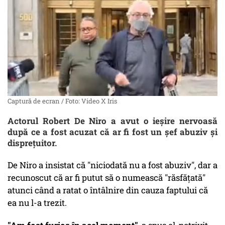
Captură de ecran / Foto: Video X Iris
Actorul Robert De Niro a avut o ieșire nervoasă
după ce a fost acuzat că ar fi fost un șef abuziv și
disprețuitor.
De Niro a insistat că "niciodată nu a fost abuziv", dar a
recunoscut că ar fi putut să o numească "răsfățată"
atunci când a ratat o întâlnire din cauza faptului că
ea nu l-a trezit.