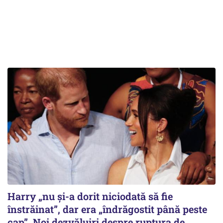
Harry „nu și-a dorit niciodată să fie
înstrăinat”, dar era „îndrăgostit până peste
cap”. Noi dezvăluiri despre ruptura de