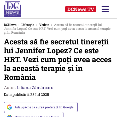
DCNews TV
DCNews
›
Lifestyle
›
Vedete
›
Acesta să fie secretul tinereții lui
Jennifer Lopez? Ce este HRT. Vezi cum poți avea acces la această terapie
și în România
Acesta să fie secretul tinereții
lui Jennifer Lopez? Ce este
HRT. Vezi cum poți avea acces
la această terapie și în
România
Autor:
Liliana Zămârcaru
Data publicării: 28 Iul 2025
Adaugă-ne ca sursă preferată în Google