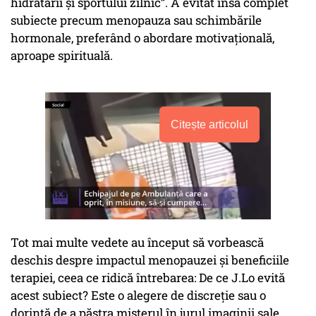
hidratării și sportului zilnic”. A evitat însă complet
subiecte precum menopauza sau schimbările
hormonale, preferând o abordare motivațională,
aproape spirituală.
Citește articolul
Tot mai multe vedete au început să vorbească
deschis despre impactul menopauzei și beneficiile
terapiei, ceea ce ridică întrebarea: De ce J.Lo evită
acest subiect? Este o alegere de discreție sau o
dorință de a păstra misterul în jurul imaginii sale