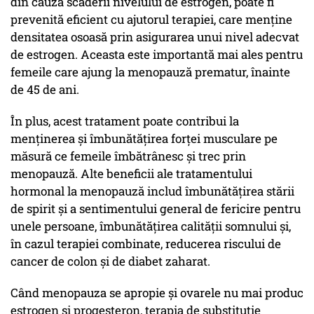
din cauza scăderii nivelului de estrogen, poate fi
prevenită eficient cu ajutorul terapiei, care menține
densitatea osoasă prin asigurarea unui nivel adecvat
de estrogen. Aceasta este importantă mai ales pentru
femeile care ajung la menopauză prematur, înainte
de 45 de ani.
În plus, acest tratament poate contribui la
menținerea și îmbunătățirea forței musculare pe
măsură ce femeile îmbătrânesc și trec prin
menopauză. Alte beneficii ale tratamentului
hormonal la menopauză includ îmbunătățirea stării
de spirit și a sentimentului general de fericire pentru
unele persoane, îmbunătățirea calității somnului și,
în cazul terapiei combinate, reducerea riscului de
cancer de colon și de diabet zaharat.
Când menopauza se apropie și ovarele nu mai produc
estrogen și progesteron, terapia de substituție