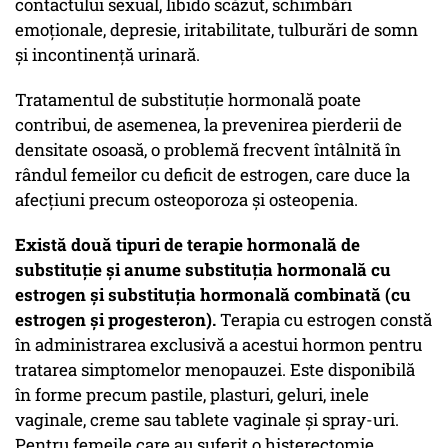
contactului sexual, libido scăzut, schimbări
emoționale, depresie, iritabilitate, tulburări de somn
și incontinență urinară.
Tratamentul de substituție hormonală poate
contribui, de asemenea, la prevenirea pierderii de
densitate osoasă, o problemă frecvent întâlnită în
rândul femeilor cu deficit de estrogen, care duce la
afecțiuni precum osteoporoza și osteopenia.
Există două tipuri de terapie hormonală de
substituție și anume substituția hormonală cu
estrogen și substituția hormonală combinată (cu
estrogen și progesteron).
Terapia cu estrogen constă
în administrarea exclusivă a acestui hormon pentru
tratarea simptomelor menopauzei. Este disponibilă
în forme precum pastile, plasturi, geluri, inele
vaginale, creme sau tablete vaginale și spray-uri.
Pentru femeile care au suferit o histerectomie,