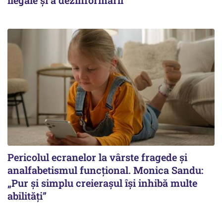
ilegale și a dezinformării
Pericolul ecranelor la vârste fragede și
analfabetismul funcțional. Monica Sandu:
„Pur și simplu creierașul își inhibă multe
abilități”