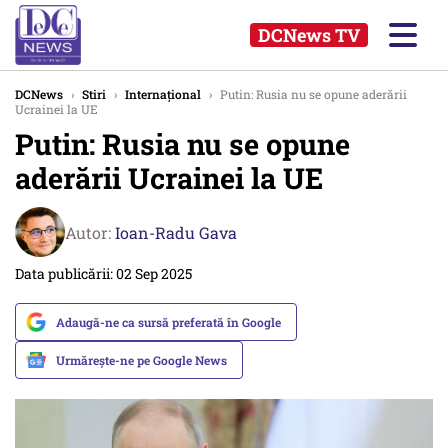
DCNews TV
DCNews
›
Stiri
›
Internațional
›
Putin: Rusia nu se opune aderării
Ucrainei la UE
Putin: Rusia nu se opune
aderării Ucrainei la UE
Autor:
Ioan-Radu Gava
Data publicării: 02 Sep 2025
Adaugă-ne ca sursă preferată în Google
Urmărește-ne pe Google News