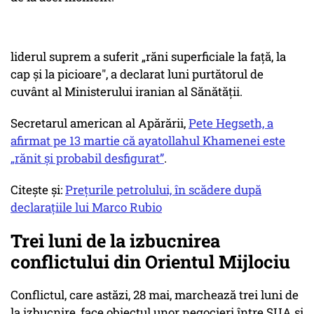
liderul suprem a suferit „răni superficiale la faţă, la
cap şi la picioare", a declarat luni purtătorul de
cuvânt al Ministerului iranian al Sănătăţii.
Secretarul american al Apărării,
Pete Hegseth, a
afirmat pe 13 martie că ayatollahul Khamenei este
„rănit şi probabil desfigurat”
.
Citește și:
Prețurile petrolului, în scădere după
declarațiile lui Marco Rubio
Trei luni de la izbucnirea
conflictului din Orientul Mijlociu
Conflictul, care astăzi, 28 mai, marchează trei luni de
la izbucnire, face obiectul unor negocieri între SUA și