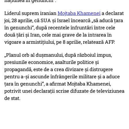
naţiunea în genunchi”.
Liderul suprem iranian
Mojtaba Khamenei
a declarat
joi, 28 aprilie, că SUA şi Israel încearcă „să aducă ţara
în genunchi”, după recentele înfruntări între cele
două ţări şi Iran, cele mai grave de la intrarea în
vigoare a armistiţiului, pe 8 aprilie, relatează AFP.
„Planul orb al duşmanului, după războiul impus,
presiunile economice, asalturile politice şi
propagandă, este de a crea divizare şi distrugere
pentru a-şi ascunde înfrângerile militare şi a aduce
ţara în genunchi”, a afirmat Mojtaba Khamenei,
potrivit unei declaraţii scrise difuzate de televiziunea
de stat.