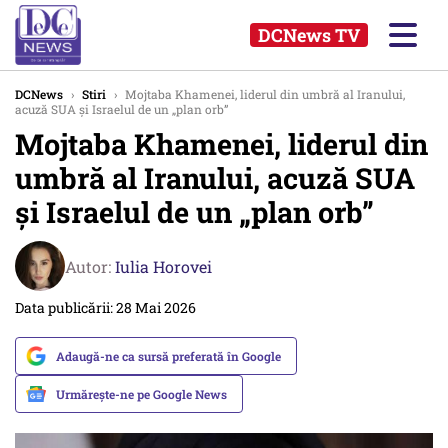
DCNews TV
DCNews
›
Stiri
›
Mojtaba Khamenei, liderul din umbră al Iranului,
acuză SUA și Israelul de un „plan orb”
Mojtaba Khamenei, liderul din
umbră al Iranului, acuză SUA
și Israelul de un „plan orb”
Autor:
Iulia Horovei
Data publicării: 28 Mai 2026
Adaugă-ne ca sursă preferată în Google
Urmărește-ne pe Google News