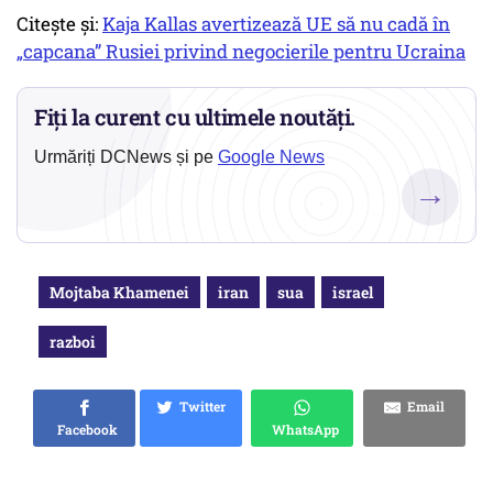
Citește și:
Kaja Kallas avertizează UE să nu cadă în
„capcana” Rusiei privind negocierile pentru Ucraina
Fiți la curent cu ultimele noutăți.
Urmăriți DCNews și pe
Google News
→
Mojtaba Khamenei
iran
sua
israel
razboi
Twitter
Email
Facebook
WhatsApp