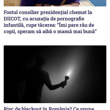
Fostul consilier prezidențial chemat la
DIICOT, cu acuzația de pornografie
infantilă, rupe tăcerea: ”Îmi pare rău de
copii, speram să aibă o mamă mai bună”
Risc de blackout în România? Ce spune