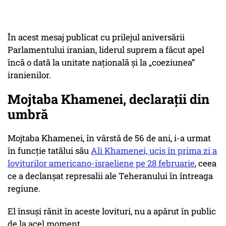
În acest mesaj publicat cu prilejul aniversării
Parlamentului iranian, liderul suprem a făcut apel
încă o dată la unitate naţională şi la „coeziunea”
iranienilor.
Mojtaba Khamenei, declarații din
umbră
Mojtaba Khamenei, în vârstă de 56 de ani, i-a urmat
în funcţie tatălui său
Ali Khamenei, ucis în prima zi a
loviturilor americano-israeliene pe 28 februarie
, ceea
ce a declanşat represalii ale Teheranului în întreaga
regiune.
El însuşi rănit în aceste lovituri, nu a apărut în public
de la acel moment.