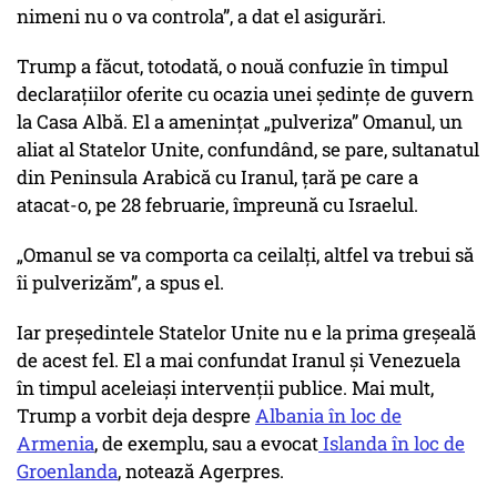
nimeni nu o va controla”, a dat el asigurări.
Trump a făcut, totodată, o nouă confuzie în timpul
declarațiilor oferite cu ocazia unei şedinţe de guvern
la Casa Albă. El a ameninţat „pulveriza” Omanul, un
aliat al Statelor Unite, confundând, se pare, sultanatul
din Peninsula Arabică cu Iranul, țară pe care a
atacat-o, pe 28 februarie, împreună cu Israelul.
„Omanul se va comporta ca ceilalţi, altfel va trebui să
îi pulverizăm”, a spus el.
Iar preşedintele Statelor Unite nu e la prima greșeală
de acest fel. El a mai confundat Iranul şi Venezuela
în timpul aceleiaşi intervenţii publice. Mai mult,
Trump a vorbit deja despre
Albania în loc de
Armenia
, de exemplu, sau a evocat
Islanda în loc de
Groenlanda
, notează Agerpres.