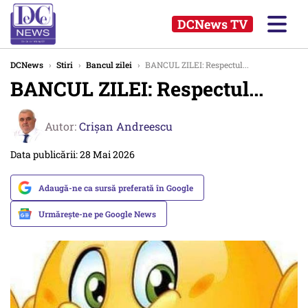
DCNews TV
DCNews
›
Stiri
›
Bancul zilei
›
BANCUL ZILEI: Respectul...
BANCUL ZILEI: Respectul...
Autor:
Crişan Andreescu
Data publicării: 28 Mai 2026
Adaugă-ne ca sursă preferată în Google
Urmărește-ne pe Google News