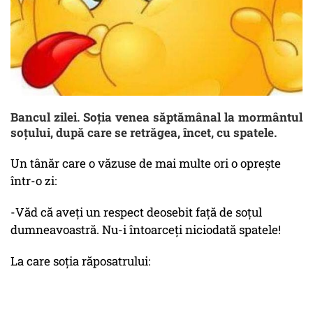
Bancul zilei. Soția venea săptămânal la mormântul
soțului, după care se retrăgea, încet, cu spatele.
Un tânăr care o văzuse de mai multe ori o oprește
într-o zi:
-Văd că aveți un respect deosebit față de soțul
dumneavoastră. Nu-i întoarceți niciodată spatele!
La care soția răposatrului: