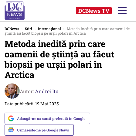
DCNews TV
DCNews
›
Stiri
›
Internațional
›
Metoda inedită prin care oamenii de
știință au făcut biopsii pe urşii polari în Arctica
Metoda inedită prin care
oamenii de știință au făcut
biopsii pe urşii polari în
Arctica
Autor:
Andrei Itu
Data publicării: 19 Mai 2025
Adaugă-ne ca sursă preferată în Google
Urmărește-ne pe Google News