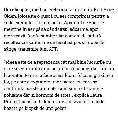
Din elicopter, medicul veterinar al misiunii, Rolf Arne
Olden, foloseşte o puşcă cu aer comprimat pentru a
seda exemplare de urs polar. Aparatul de zbor se
menţine în aer până când ursul adoarme, apoi
aterizează lângă mamifer, iar oameni de ştiinţă
recoltează eşantioane de ţesut adipos şi probe de
sânge, transmite luni AFP.
"Ideea este de a reprezenta cât mai bine lucrurile cu
care se confruntă urşii polari în sălbăticie, dar într-un
laborator. Pentru a face acest lucru, folosim grăsimea
lor, pe care o expunem unor factori cu care se
confruntă aceste animale, cum sunt substanţele
poluante dar şi hormoni de stres", explică Laura
Pirard, toxicolog belgian care a dezvoltat metoda
bazată pe biopsii de urşi polari.