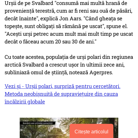
Urşii de pe Svalbard "consumă mai multă hrană de
provenienţă terestră, cum ar fi reni sau ouă de păsări,
decât înainte", explică Jon Aars. "Când gheaţa se
topeşte, sunt obligaţi să rămână pe uscat", spune el.
"Aceşti urşi petrec acum mult mai mult timp pe uscat
decât o făceau acum 20 sau 30 de ani."
Cu toate acestea, populaţia de urşi polari din regiunea
arctică Svalbard a crescut uşor în ultimii zece ani,
subliniază omul de ştiinţă, notează Agerpres.
Vezi și - Urșii polari, surpriză pentru cercetători.
Metoda neobișnuită de supraviețuire din cauza
încălzirii globale
Citește articolul