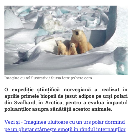
Imagine cu rol ilustrativ / Sursa foto: pxhere.com
O expediţie ştiinţifică norvegiană a realizat în
aprilie primele biopsii de ţesut adipos pe urşi polari
din Svalbard, în Arctica, pentru a evalua impactul
poluanţilor asupra sănătăţii acestor animale.
Vezi și - Imaginea uluitoare cu un urs polar dormind
pe un ghețar stârnește emoții în rândul internauților