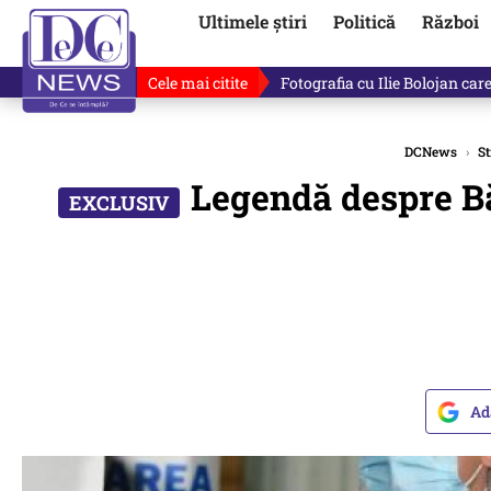
Ultimele știri
Politică
Război
Cele mai citite
Răzvan Dumitrescu îi cere scuze
DCNews
›
St
Legendă despre Bă
Ad