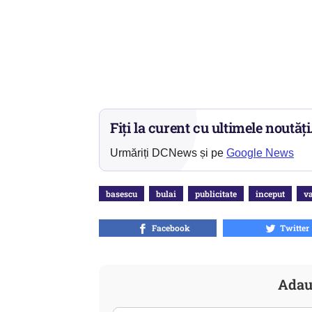
Fiți la curent cu ultimele noutăți
Urmăriți DCNews și pe
Google News
basescu
bulai
publicitate
inceput
va
Facebook
Twitter
Adau