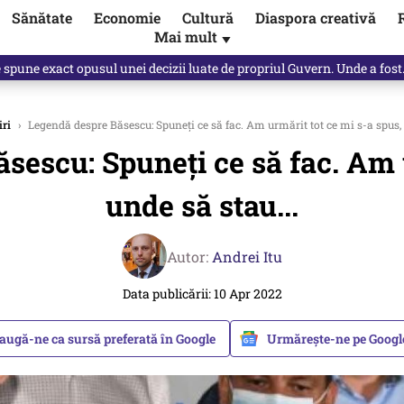
Sănătate
Economie
Cultură
Diaspora creativă
Mai mult
▼
, public, lui Ilie Bolojan / video
iri
›
Legendă despre Băsescu: Spuneţi ce să fac. Am urmărit tot ce mi s-a spus, 
sescu: Spuneţi ce să fac. Am u
unde să stau...
Autor:
Andrei Itu
Data publicării: 10 Apr 2022
augă-ne ca sursă preferată în Google
Urmărește-ne pe Goog