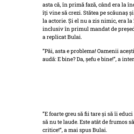
asta că, în primă fază, când era la în
îți vine să crezi. Stătea pe scăunaș și
la actorie. Și el nu a zis nimic, era l
inclusiv în primul mandat de președin
a replicat Bulai.
”Păi, asta e problema! Oamenii acești
audă:
E bine? Da, șefu e bine!”,
a inte
”E foarte greu să fii tare și să îi edu
să nu te laude. Este atât de frumos să
critice!”, a mai spus Bulai.