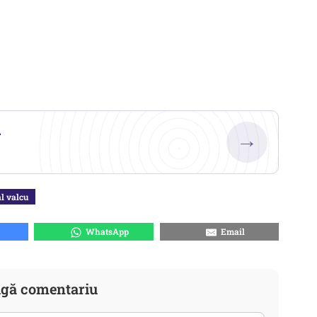
.
→
l valcu
WhatsApp
Email
gă comentariu