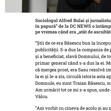
Sociologul Alfred Bulai și jurnalistu
în papură” de la DC NEWS o întâmpla
pe vremea când era „atât de ascultăto
”Știi de ce era Băsescu bun la începu
publicității. S-a dus la compania de 
și a beneficiat, slavă Domnului, de to
primar general când s-a dus la ei. Ma
că mergea prost, era
Sasu rezolvă i
la ei și le-a zis, circulă istoria asta 
Domnule, eu sunt Traian Băsescu, su
Am urmărit tot ce mi s-a spus, unde s
Vâlcu.
”Am vorbit cu cineva de acolo și au 