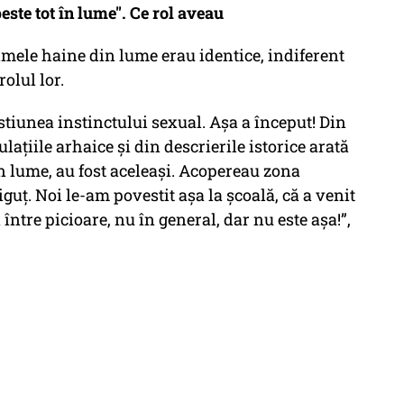
peste tot în lume". Ce rol aveau
imele haine din lume erau identice, indiferent
rolul lor.
tiunea instinctului sexual. Așa a început! Din
lațiile arhaice și din descrierile istorice arată
în lume, au fost aceleași. Acopereau zona
iguț. Noi le-am povestit așa la școală, că a venit
ă între picioare, nu în general, dar nu este așa!”,