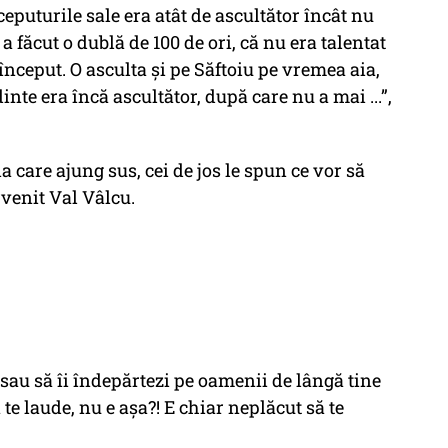
ceputurile sale era atât de ascultător încât nu
 a făcut o dublă de 100 de ori, că nu era talentat
a început. O asculta și pe Săftoiu pe vremea aia,
te era încă ascultător, după care nu a mai ...”,
a care ajung sus, cei de jos le spun ce vor să
rvenit Val Vâlcu.
ci sau să îi îndepărtezi pe oamenii de lângă tine
 te laude, nu e așa?! E chiar neplăcut să te