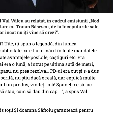
l Val Vâlcu au relatat, în cadrul emisiunii „Nod
re cu Traian Băsescu, de la începuturile sale,
r încât nu îți vine să crezi”.
t? Uite, îți spun o legendă, din lumea
publicitate care l-a urmărit în toate mandatele
ate avantajele posibile, câștiguri etc. Era
i era o lună, a intrat pe ultima sută de metri,
mpasu
, nu prea rezolva... PD-ul era out și s-a dus
apocrifă, nu știu dacă e reală, dar explică multe:
nt un produs, vindeți-mă! Spuneți ce să fac!
ă stau, cum să dau din cap...!”,
a spus Val
zis toți! Și doamna Săftoiu garantează pentru