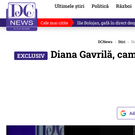
Ultimele știri
Politică
Război
Cele mai citite
Ilie Bolojan, gafă în direct de
DCNews
›
Stiri
›
Di
Diana Gavrilă, cam
Ad