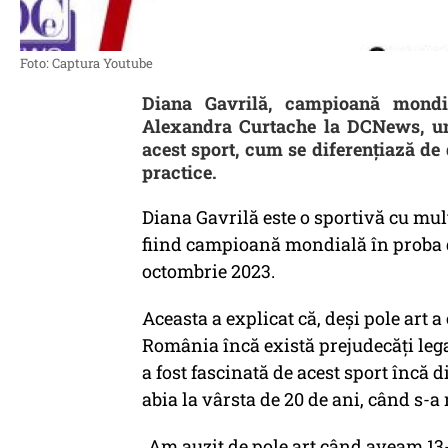
Foto: Captura Youtube
Diana Gavrilă, campioană mondial
Alexandra Curtache la DCNews, un
acest sport, cum se diferențiază de 
practice.
Diana Gavrilă este o sportivă cu mult
fiind campioană mondială în proba de
octombrie 2023.
Aceasta a explicat că, deși pole art a
România încă există prejudecăți lega
a fost fascinată de acest sport încă d
abia la vârsta de 20 de ani, când s-a
„Am auzit de pole art când aveam 13-