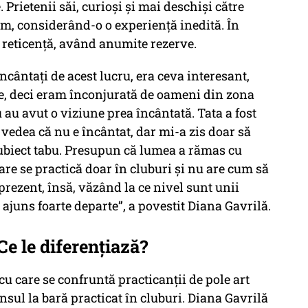
. Prietenii săi, curioși și mai deschiși către
sm, considerând-o o experiență inedită. În
u reticență, având anumite rezerve.
încântaţi de acest lucru, era ceva interesant,
e, deci eram înconjurată de oameni din zona
nu au avut o viziune prea încântată. Tata a fost
 vedea că nu e încântat, dar mi-a zis doar să
n subiect tabu. Presupun că lumea a rămas cu
care se practică doar în cluburi şi nu are cum să
 prezent, însă, văzând la ce nivel sunt unii
a ajuns foarte departe”, a povestit Diana Gavrilă.
Ce le diferențiază?
u care se confruntă practicanții de pole art
ansul la bară practicat în cluburi. Diana Gavrilă