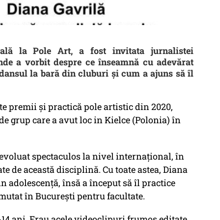
ă la Pole Art, a fost invitata jurnalistei
de a vorbit despre ce înseamnă cu adevărat
dansul la bară din cluburi și cum a ajuns să îl
e premii și practică pole artistic din 2020,
 grup care a avut loc in Kielce (Polonia) în
 evoluat spectaculos la nivel internațional, în
te de această disciplină. Cu toate astea, Diana
in adolescență, însă a început să îl practice
 mutat în București pentru facultate.
14 ani. Erau acele videoclipuri frumos editate,