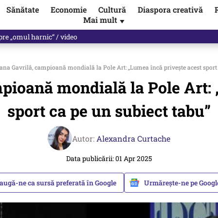
Sănătate
Economie
Cultură
Diaspora creativă
Mai mult
▼
spre „omul harnic“ / video
ana Gavrilă, campioană mondială la Pole Art: „Lumea încă privește acest sport 
pioană mondială la Pole Art: 
sport ca pe un subiect tabu”
Autor:
Alexandra Curtache
Data publicării: 01 Apr 2025
augă-ne ca sursă preferată în Google
Urmărește-ne pe Goog