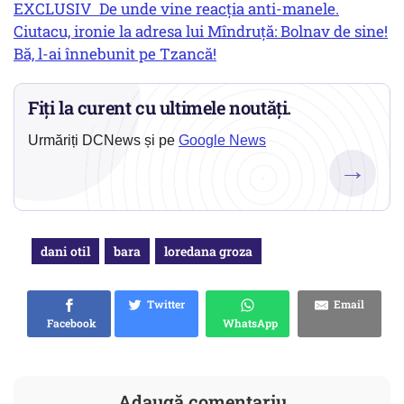
EXCLUSIV De unde vine reacția anti-manele.
Ciutacu, ironie la adresa lui Mîndruță: Bolnav de sine!
Bă, l-ai înnebunit pe Tzancă!
Fiți la curent cu ultimele noutăți.
Urmăriți DCNews și pe
Google News
→
dani otil
bara
loredana groza
Twitter
Email
Facebook
WhatsApp
Adaugă comentariu