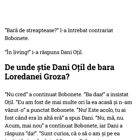
”Bară de streaptease?” l-a întrebat contrariat
Bobonete.
”În living!” i-a răspuns Dani Oțil.
De unde știe Dani Oțil de bara
Loredanei Groza?
”Nu cred” a continuat Bobonete. ”Ba daa!” a insistat
Oțil. ”Eu am fost de mai multe ori la ea acasă și n-am
văzut-o” a punctat Bobonete. ”Nu! Este acolo, tu ai
fost când era în altă eră” a spus Dani. ”Nu, mă, nu.
Acum, mai nou” a continuat Bobonete, iar Dani a
răspuns ”da!”. ”Sunt curios, că o să o am și pe ea