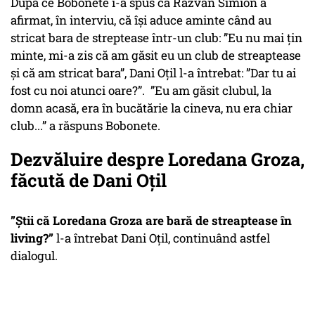
După ce Bobonete i-a spus că Răzvan Simion a
afirmat, în interviu, că își aduce aminte când au
stricat bara de streptease într-un club: ”Eu nu mai țin
minte, mi-a zis că am găsit eu un club de streaptease
și că am stricat bara”, Dani Oțil l-a întrebat: ”Dar tu ai
fost cu noi atunci oare?”. ”Eu am găsit clubul, la
domn acasă, era în bucătărie la cineva, nu era chiar
club...” a răspuns Bobonete.
Dezvăluire despre Loredana Groza,
făcută de Dani Oțil
”Știi că Loredana Groza are bară de streaptease în
living?”
l-a întrebat Dani Oțil, continuând astfel
dialogul.