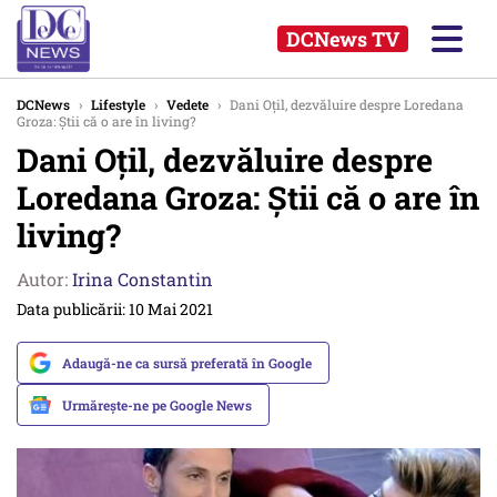
DCNews TV
DCNews
›
Lifestyle
›
Vedete
›
Dani Oțil, dezvăluire despre Loredana
Groza: Știi că o are în living?
Dani Oțil, dezvăluire despre
Loredana Groza: Știi că o are în
living?
Autor:
Irina Constantin
Data publicării: 10 Mai 2021
Adaugă-ne ca sursă preferată în Google
Urmărește-ne pe Google News