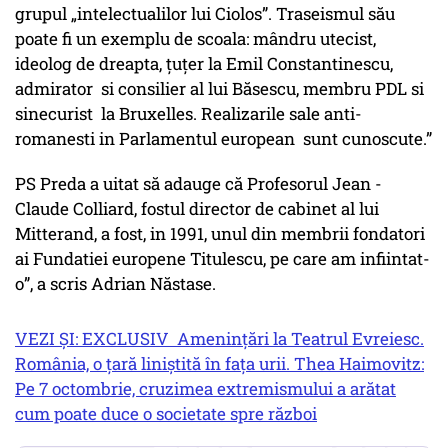
grupul „intelectualilor lui Ciolos”. Traseismul său
poate fi un exemplu de scoala: mândru utecist,
ideolog de dreapta, țuțer la Emil Constantinescu,
admirator si consilier al lui Băsescu, membru PDL si
sinecurist la Bruxelles. Realizarile sale anti-
romanesti in Parlamentul european sunt cunoscute.”
PS Preda a uitat să adauge că Profesorul Jean -
Claude Colliard, fostul director de cabinet al lui
Mitterand, a fost, in 1991, unul din membrii fondatori
ai Fundatiei europene Titulescu, pe care am infiintat-
o”, a scris Adrian Năstase.
VEZI ȘI: EXCLUSIV Amenințări la Teatrul Evreiesc.
România, o țară liniștită în fața urii. Thea Haimovitz:
Pe 7 octombrie, cruzimea extremismului a arătat
cum poate duce o societate spre război