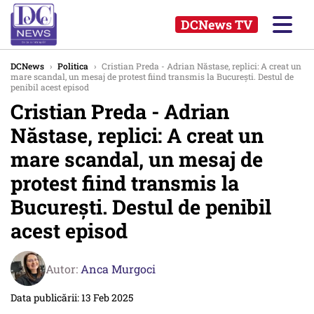
DCNews TV
DCNews
›
Politica
›
Cristian Preda - Adrian Năstase, replici: A creat un
mare scandal, un mesaj de protest fiind transmis la București. Destul de
penibil acest episod
Cristian Preda - Adrian
Năstase, replici: A creat un
mare scandal, un mesaj de
protest fiind transmis la
București. Destul de penibil
acest episod
Autor:
Anca Murgoci
Data publicării: 13 Feb 2025