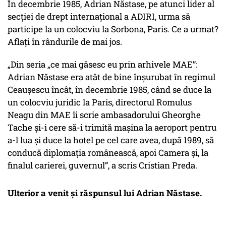
În decembrie 1985, Adrian Năstase, pe atunci lider al
secției de drept internațional a ADIRI, urma să
participe la un colocviu la Sorbona, Paris. Ce a urmat?
Aflați în rândurile de mai jos.
„Din seria „ce mai găsesc eu prin arhivele MAE”:
Adrian Năstase era atât de bine înșurubat în regimul
Ceaușescu încât, în decembrie 1985, când se duce la
un colocviu juridic la Paris, directorul Romulus
Neagu din MAE îi scrie ambasadorului Gheorghe
Tache și-i cere să-i trimită mașina la aeroport pentru
a-l lua și duce la hotel pe cel care avea, după 1989, să
conducă diplomația românească, apoi Camera și, la
finalul carierei, guvernul”, a scris Cristian Preda.
Ulterior a venit și răspunsul lui Adrian Năstase.