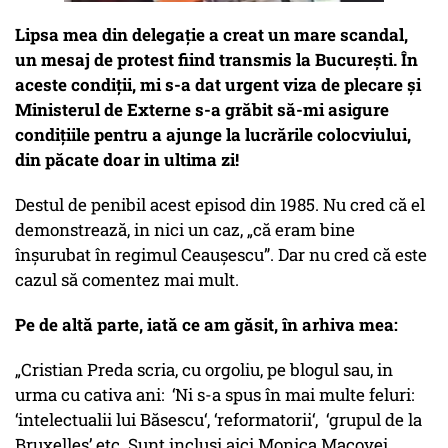
Lipsa mea din delegație a creat un mare scandal,
un mesaj de protest fiind transmis la București. În
aceste condiții, mi s-a dat urgent viza de plecare și
Ministerul de Externe s-a grăbit să-mi asigure
condițiile pentru a ajunge la lucrările colocviului,
din păcate doar in ultima zi!
Destul de penibil acest episod din 1985. Nu cred că el
demonstrează, in nici un caz, „că eram bine
înșurubat în regimul Ceaușescu”. Dar nu cred că este
cazul să comentez mai mult.
Pe de altă parte, iată ce am găsit, în arhiva mea:
„Cristian Preda scria, cu orgoliu, pe blogul sau, in
urma cu cativa ani: ‘Ni s-a spus în mai multe feluri:
‘intelectualii lui Băsescu‘, ‘reformatorii‘, ‘grupul de la
Bruxelles’ etc. Sunt incluși aici Monica Macovei,