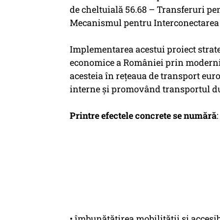
de cheltuială 56.68 – Transferuri pe
Mecanismul pentru Interconectarea 
Implementarea acestui proiect strateg
economice a României prin moderniza
acesteia în rețeaua de transport eu
interne și promovând transportul du
Printre efectele concrete se numără
:
• îmbunătățirea mobilității și accesib