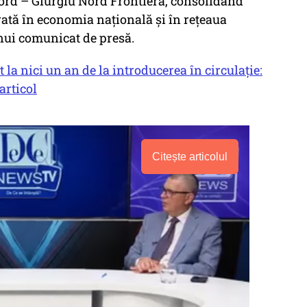
ord – Giurgiu Nord Frontieră, consolidând
erată în economia națională și în rețeaua
nui comunicat de presă.
t la nici un an de la introducerea în circulație:
articol
Citește articolul