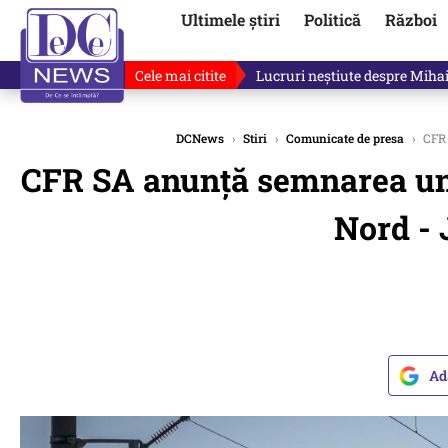
Ultimele știri
Politică
Război
Cele mai citite
Lucruri neștiute despre Mihai 
DCNews
›
Stiri
›
Comunicate de presa
›
CFR 
CFR SA anunță semnarea unu
Nord - 
Ad