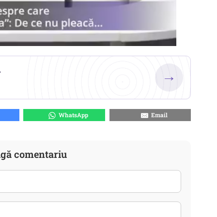
.
→
WhatsApp
Email
gă comentariu