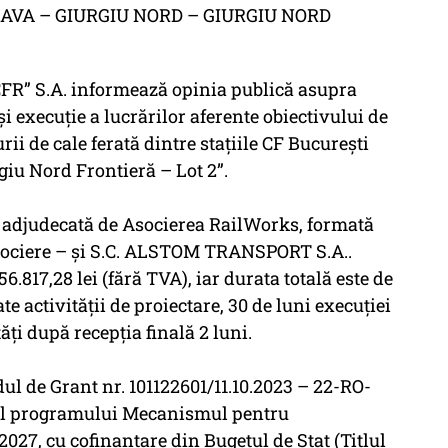
AVA – GIURGIU NORD – GIURGIU NORD
FR” S.A. informează opinia publică asupra
i execuție a lucrărilor aferente obiectivului de
ii de cale ferată dintre stațiile CF București
iu Nord Frontieră – Lot 2”.
t adjudecată de Asocierea RailWorks, formată
ciere – și S.C. ALSTOM TRANSPORT S.A..
6.817,28 lei (fără TVA), iar durata totală este de
te activității de proiectare, 30 de luni execuției
tăți după recepția finală 2 luni.
ul de Grant nr. 101122601/11.10.2023 – 22-RO-
rul programului Mecanismul pentru
027, cu cofinanțare din Bugetul de Stat (Titlul