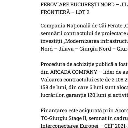
FEROVIARE BUCUREȘTI NORD – JIL
FRONTIERĂ – LOT 2
Compania Națională de Căi Ferate „C
semnării contractului de proiectare ș
investiții „Modernizarea infrastructur
Nord – Jilava – Giurgiu Nord – Giurg
Procedura de achiziție publică a fos
din ARCADA COMPANY – lider de aso
Valoarea contractului este de 2.108.25
158 de luni, din care 6 luni sunt aloca
lucrărilor, garanție 120 luni și activi
Finanțarea este asigurată prin Acord
TC-Giurgiu Stage II, semnat în cad
Interconectarea Europei – CEF 2021-2