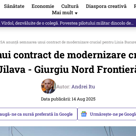
Sănătate
Economie
Cultură
Diaspora creativă
Mai mult
▼
Vîrdol, dezvăluite de o colegă. Povestea pilotului militar dincolo de…
SA anunță semnarea unui contract de modernizare crucial pentru Linia București
i contract de modernizare cru
Jilava - Giurgiu Nord Frontieră
Autor:
Andrei Itu
Data publicării: 14 Aug 2025
augă-ne ca sursă preferată în Google
Urmărește-ne pe Goog