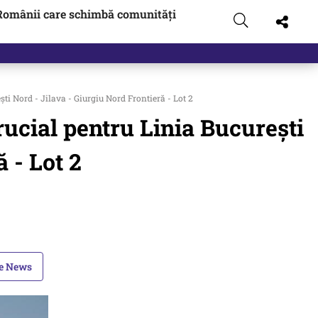
Românii care schimbă comunități
 Nord - Jilava - Giurgiu Nord Frontieră - Lot 2
cial pentru Linia București
 - Lot 2
le News