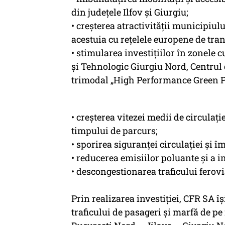
din județele Ilfov și Giurgiu;
• creșterea atractivității municipiul
acestuia cu rețelele europene de tran
• stimularea investițiilor în zonele
și Tehnologic Giurgiu Nord, Centrul
trimodal „High Performance Green P
• creșterea vitezei medii de circulați
timpului de parcurs;
• sporirea siguranței circulației și î
• reducerea emisiilor poluante și a 
• descongestionarea traficului ferovia
Prin realizarea investiției, CFR SA î
traficului de pasageri și marfă de pe 