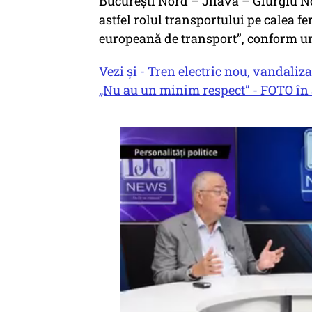
București Nord – Jilava – Giurgiu N
astfel rolul transportului pe calea f
europeană de transport”, conform u
Vezi și - Tren electric nou, vandaliza
„Nu au un minim respect” - FOTO în 