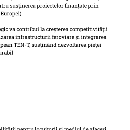
ntru susținerea proiectelor finanțate prin
Europei).
ic va contribui la creșterea competitivității
rea infrastructurii feroviare și integrarea
ropean TEN-T, susținând dezvoltarea pieței
rabil.
ilității pentru locuitorii și mediul de afaceri