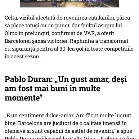
Celta, vizibil afectată de revenirea catalanilor, părea
să plece totuși cu un punct, dar faultul asupra lui
Olmo în prelungiri, confirmat de VAR, a oferit
Barcelonei șansa victoriei. Raphinha a transformat
cu siguranță pentru al 30-lea gol în toate competițiile
în acest sezon.
Pablo Duran: „Un gust amar, deși
am fost mai buni în multe
momente”
„E un sentiment dulce-amar. Am făcut multe lucruri
bine. Barcelona are jucători de o calitate imensă în
ofensivă și sunt capabili de astfel de reveniri,” a spus
Pablo Duran, mijlocașul lui Celta Vigo. „Trebuie să fim