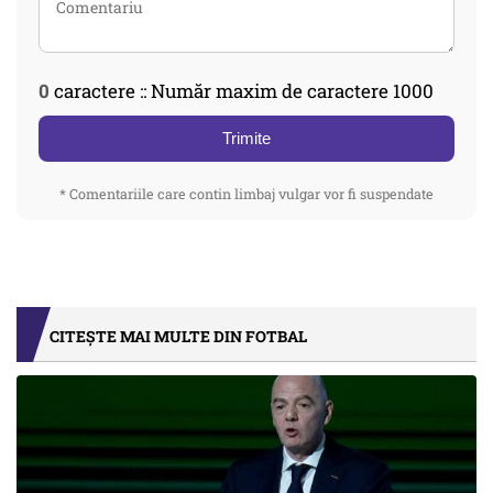
0
caractere :: Număr maxim de caractere 1000
Trimite
* Comentariile care contin limbaj vulgar vor fi suspendate
CITEȘTE MAI MULTE DIN FOTBAL