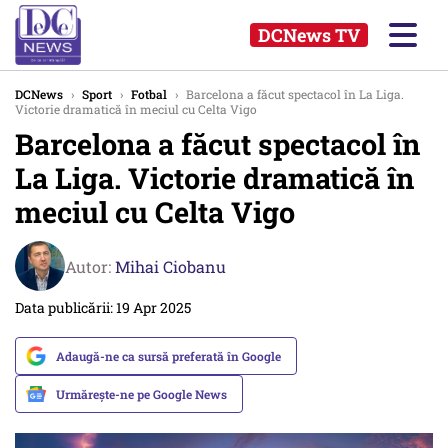
DCNews TV
DCNews
›
Sport
›
Fotbal
›
Barcelona a făcut spectacol în La Liga.
Victorie dramatică în meciul cu Celta Vigo
Barcelona a făcut spectacol în
La Liga. Victorie dramatică în
meciul cu Celta Vigo
Autor:
Mihai Ciobanu
Data publicării: 19 Apr 2025
Adaugă-ne ca sursă preferată în Google
Urmărește-ne pe Google News