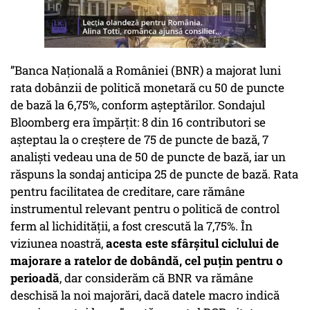
”Banca Naţională a României (BNR) a majorat luni
rata dobânzii de politică monetară cu 50 de puncte
de bază la 6,75%, conform aşteptărilor. Sondajul
Bloomberg era împărţit: 8 din 16 contributori se
aşteptau la o creştere de 75 de puncte de bază, 7
analişti vedeau una de 50 de puncte de bază, iar un
răspuns la sondaj anticipa 25 de puncte de bază. Rata
pentru facilitatea de creditare, care rămâne
instrumentul relevant pentru o politică de control
ferm al lichidităţii, a fost crescută la 7,75%. În
viziunea noastră,
acesta este sfârşitul ciclului de
majorare a ratelor de dobândă, cel puţin pentru o
perioadă
, dar considerăm că BNR va rămâne
deschisă la noi majorări, dacă datele macro indică