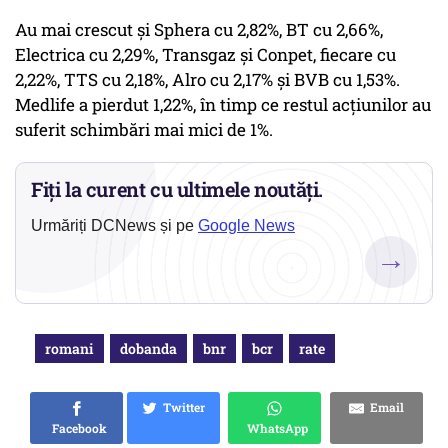
Au mai crescut şi Sphera cu 2,82%, BT cu 2,66%,
Electrica cu 2,29%, Transgaz şi Conpet, fiecare cu
2,22%, TTS cu 2,18%, Alro cu 2,17% şi BVB cu 1,53%.
Medlife a pierdut 1,22%, în timp ce restul acţiunilor au
suferit schimbări mai mici de 1%.
Fiți la curent cu ultimele noutăți.
Urmăriți DCNews și pe
Google News
→
romani
dobanda
bnr
bcr
rate
Twitter
Email
Facebook
WhatsApp