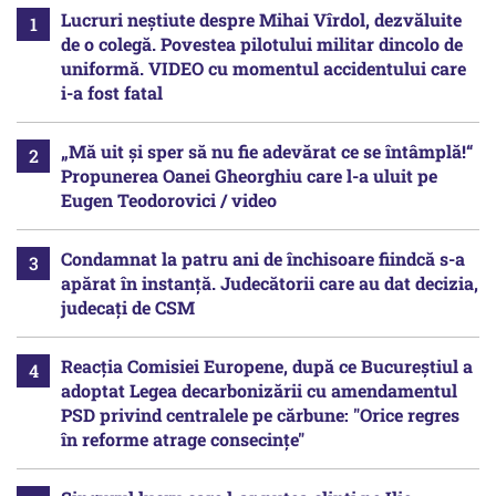
Lucruri neștiute despre Mihai Vîrdol, dezvăluite
de o colegă. Povestea pilotului militar dincolo de
uniformă. VIDEO cu momentul accidentului care
i-a fost fatal
„Mă uit și sper să nu fie adevărat ce se întâmplă!“
Propunerea Oanei Gheorghiu care l-a uluit pe
Eugen Teodorovici / video
Condamnat la patru ani de închisoare fiindcă s-a
apărat în instanță. Judecătorii care au dat decizia,
judecați de CSM
Reacția Comisiei Europene, după ce Bucureștiul a
adoptat Legea decarbonizării cu amendamentul
PSD privind centralele pe cărbune: "Orice regres
în reforme atrage consecințe"