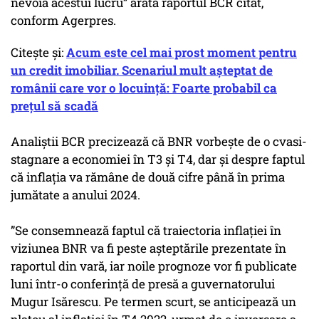
nevoia acestui lucru” arată raportul BCR citat,
conform Agerpres.
Citește și:
Acum este cel mai prost moment pentru
un credit imobiliar. Scenariul mult așteptat de
românii care vor o locuință: Foarte probabil ca
prețul să scadă
Analiştii BCR precizează că BNR vorbeşte de o cvasi-
stagnare a economiei în T3 şi T4, dar şi despre faptul
că inflaţia va rămâne de două cifre până în prima
jumătate a anului 2024.
”Se consemnează faptul că traiectoria inflaţiei în
viziunea BNR va fi peste aşteptările prezentate în
raportul din vară, iar noile prognoze vor fi publicate
luni într-o conferinţă de presă a guvernatorului
Mugur Isărescu. Pe termen scurt, se anticipează un