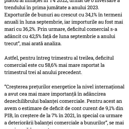
platou al inflaţiei în T4 2022, urmat de o inversare a
trendului în prima jumătate a anului 2023.
Exporturile de bunuri au crescut cu 34,1% în termeni
anuali în luna septembrie, iar importurile au fost mai
mari cu 36,2%. Prin urmare, deficitul comercial s-a
adâncit cu 42,5% faţă de luna septembrie a anului
trecut”, mai arată analiza.
Astfel, pentru întreg trimestru al treilea, deficitul
comercial este cu 58,6% mai mare raportat la
trimestrul trei al anului precedent.
”Creşterea preţurilor energetice la nivel internaţional
a avut cea mai mare importanţă în adâncirea
dezechilibrului balanţei comerciale. Pentru acest an
avem o estimare de deficit de cont curent de 9,1% din
PIB, în creştere de la 7% în 2021, în special ca urmare
a deteriorării balanţei comerciale a bunurilor”, se mai