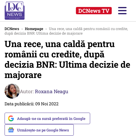
DCNews TV
DCNews
›
Homepage
›
Una rece, una caldă pentru românii cu credite,
după decizia BNR: Ultima decizie de majorare
Una rece, una caldă pentru
românii cu credite, după
decizia BNR: Ultima decizie de
majorare
Autor:
Roxana Neagu
Data publicării: 09 Noi 2022
Adaugă-ne ca sursă preferată în Google
Urmărește-ne pe Google News