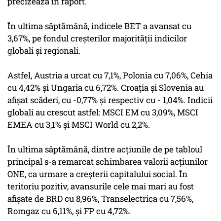
precizează în raport.
În ultima săptămână, indicele BET a avansat cu
3,67%, pe fondul creşterilor majorităţii indicilor
globali şi regionali.
Astfel, Austria a urcat cu 7,1%, Polonia cu 7,06%, Cehia
cu 4,42% şi Ungaria cu 6,72%. Croaţia şi Slovenia au
afişat scăderi, cu -0,77% şi respectiv cu - 1,04%. Indicii
globali au crescut astfel: MSCI EM cu 3,09%, MSCI
EMEA cu 3,1% şi MSCI World cu 2,2%.
În ultima săptămână, dintre acţiunile de pe tabloul
principal s-a remarcat schimbarea valorii acţiunilor
ONE, ca urmare a creşterii capitalului social. În
teritoriu pozitiv, avansurile cele mai mari au fost
afişate de BRD cu 8,96%, Transelectrica cu 7,56%,
Romgaz cu 6,11%, şi FP cu 4,72%.