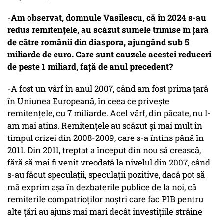
-
Am observat, domnule Vasilescu, că în 2024 s-au
redus remitențele, au scăzut sumele trimise în țară
de către românii din diaspora, ajungând sub 5
miliarde de euro. Care sunt cauzele acestei reduceri
de peste 1 miliard, față de anul precedent?
-A fost un vârf în anul 2007, când am fost prima țară
în Uniunea Europeană, în ceea ce privește
remitențele, cu 7 miliarde. Acel vârf, din păcate, nu l-
am mai atins. Remitențele au scăzut și mai mult în
timpul crizei din 2008-2009, care s-a întins până în
2011. Din 2011, treptat a început din nou să crească,
fără să mai fi venit vreodată la nivelul din 2007, când
s-au făcut speculații, speculații pozitive, dacă pot să
mă exprim așa în dezbaterile publice de la noi, că
remiterile compatrioților noștri care fac PIB pentru
alte țări au ajuns mai mari decât investițiile străine