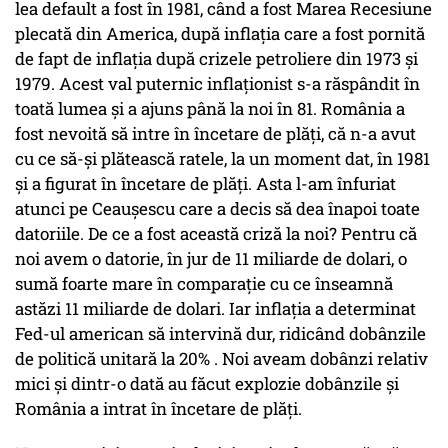
lea default a fost în 1981, când a fost Marea Recesiune
plecată din America, după inflația care a fost pornită
de fapt de inflația după crizele petroliere din 1973 și
1979. Acest val puternic inflaționist s-a răspândit în
toată lumea și a ajuns până la noi în 81. România a
fost nevoită să intre în încetare de plăți, că n-a avut
cu ce să-și plătească ratele, la un moment dat, în 1981
și a figurat în încetare de plăți. Asta l-am înfuriat
atunci pe Ceaușescu care a decis să dea înapoi toate
datoriile. De ce a fost această criză la noi? Pentru că
noi avem o datorie, în jur de 11 miliarde de dolari, o
sumă foarte mare în comparație cu ce înseamnă
astăzi 11 miliarde de dolari. Iar inflația a determinat
Fed-ul american să intervină dur, ridicând dobânzile
de politică unitară la 20% . Noi aveam dobânzi relativ
mici și dintr-o dată au făcut explozie dobânzile și
România a intrat în încetare de plăți.