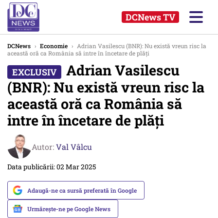
DCNews TV
DCNews
›
Economie
›
Adrian Vasilescu (BNR): Nu există vreun risc la
această oră ca România să intre în încetare de plăți
Adrian Vasilescu
(BNR): Nu există vreun risc la
această oră ca România să
intre în încetare de plăți
Autor:
Val Vâlcu
Data publicării: 02 Mar 2025
Adaugă-ne ca sursă preferată în Google
Urmărește-ne pe Google News