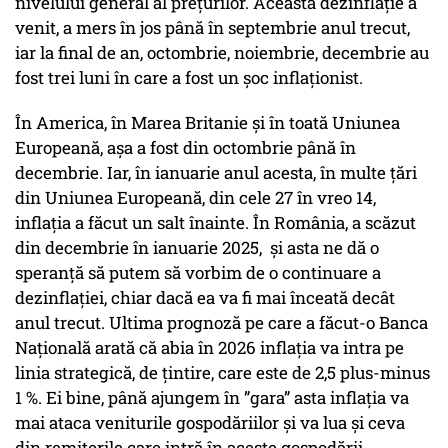
nivelului general al prețurilor. Această dezinflație a
venit, a mers în jos până în septembrie anul trecut,
iar la final de an, octombrie, noiembrie, decembrie au
fost trei luni în care a fost un șoc inflaționist.
În America, în Marea Britanie și în toată Uniunea
Europeană, așa a fost din octombrie până în
decembrie. Iar, în ianuarie anul acesta, în multe țări
din Uniunea Europeană, din cele 27 în vreo 14,
inflația a făcut un salt înainte. În România, a scăzut
din decembrie în ianuarie 2025, și asta ne dă o
speranță să putem să vorbim de o continuare a
dezinflației, chiar dacă ea va fi mai înceată decât
anul trecut. Ultima prognoză pe care a făcut-o Banca
Națională arată că abia în 2026 inflația va intra pe
linia strategică, de țintire, care este de 2,5 plus-minus
1 %. Ei bine, până ajungem în ”gara” asta inflația va
mai ataca veniturile gospodăriilor și va lua și ceva
din remiterile care intră în aceste gospodării.