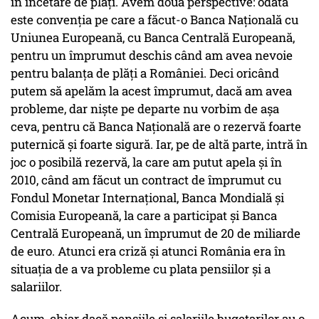
în încetare de plăți. Avem două perspective: odată
este convenția pe care a făcut-o Banca Națională cu
Uniunea Europeană, cu Banca Centrală Europeană,
pentru un împrumut deschis când am avea nevoie
pentru balanța de plăți a României. Deci oricând
putem să apelăm la acest împrumut, dacă am avea
probleme, dar niște pe departe nu vorbim de așa
ceva, pentru că Banca Națională are o rezervă foarte
puternică și foarte sigură. Iar, pe de altă parte, intră în
joc o posibilă rezervă, la care am putut apela și în
2010, când am făcut un contract de împrumut cu
Fondul Monetar Internațional, Banca Mondială și
Comisia Europeană, la care a participat și Banca
Centrală Europeană, un împrumut de 20 de miliarde
de euro. Atunci era criză și atunci România era în
situația de a va probleme cu plata pensiilor și a
salariilor.
Acum, chiar dacă pensiile și salariile bugetarilor au o