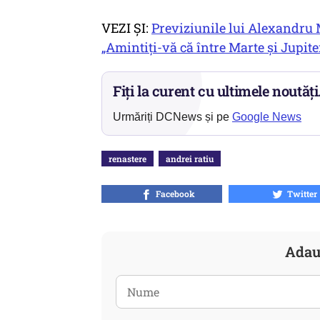
VEZI ȘI:
Previziunile lui Alexandru
„Amintiți-vă că între Marte și Jupite
Fiți la curent cu ultimele noutăți
Urmăriți DCNews și pe
Google News
renastere
andrei ratiu
Facebook
Twitter
Adau