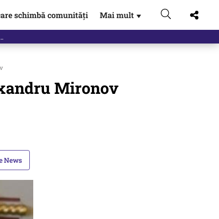
are schimbă comunități
Mai mult
▼
v
lexandru Mironov
le News