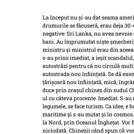
La început nu și-au dat seama america
drumurile se făcuseră, erau deja 30-4
negative: Sri Lanka, nu avea nevoie
bani. Au împrumutat niște șmecheri, 
ministru și ministrul erau din aceeaș
s-au prins imediat, a ieșit scandalu
autostrăzi pentru că nu circulă mult.
autostrada nou înființată. Se dă exe
țărișoară nou înființată, mică, îngră
duce prin orașul chinez din sudul Chi
ul cu câteva procente. Imediat. S-au 
legumele, se face turism. Ca idee, e b
maritime și s-au mutat și în cosmos.
la Nord, prin Oceanul Înghețat. Vor fi
niciodată. Chinezii când spun că vor