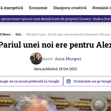
ză energetică
Economie
Diaspora creativă
Românii c
Vîrdol, dezvăluite de o colegă. Povestea pilotului militar dincolo de…
DCNews
›
Stiri
›
Sfârșitul lumii. Pariul unei noi ere pentru Alexandru Mirono
. Pariul unei noi ere pentru A
Autor:
Anca Murgoci
Data publicării: 19 Oct 2022
augă-ne ca sursă preferată în Google
Urmărește-ne pe Goog