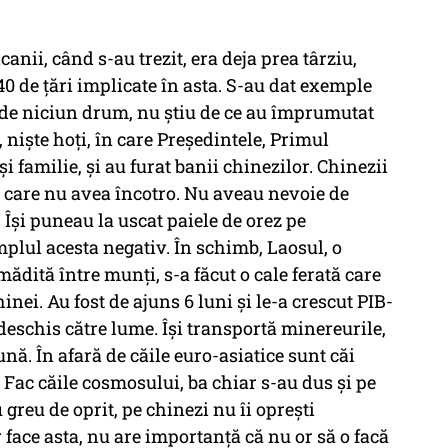
nii, când s-au trezit, era deja prea târziu,
0 de țări implicate în asta. S-au dat exemple
 de niciun drum, nu știu de ce au împrumutat
niște hoți, în care Președintele, Primul
i familie, și au furat banii chinezilor. Chinezii
l, care nu avea încotro. Nu aveau nevoie de
 Își puneau la uscat paiele de orez pe
mplul acesta negativ. În schimb, Laosul, o
mădită între munți, s-a făcut o cale ferată care
nei. Au fost de ajuns 6 luni și le-a crescut PIB-
deschis către lume. Își transportă minereurile,
ună. În afară de căile euro-asiatice sunt căi
 Fac căile cosmosului, ba chiar s-au dus și pe
 greu de oprit, pe chinezi nu îi oprești
 face asta, nu are importanță că nu or să o facă