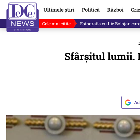
Ultimele știri
Politică
Război
Cri
Cele mai citite
Lucruri neștiute despre Mihai 
Sfârșitul lumii
Ad