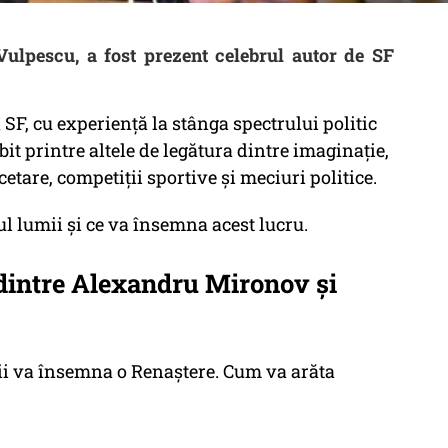
ulpescu, a fost prezent celebrul autor de SF
F, cu experiență la stânga spectrului politic
rbit printre altele de legătura dintre imaginație,
cetare, competiții sportive și meciuri politice.
ul lumii și ce va însemna acest lucru.
 dintre Alexandru Mironov și
mii va însemna o Renaștere. Cum va arăta