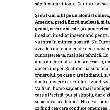
săptămâna viitoare. Dar într-un seco
Și eu l-am citit pe un atomist chinez,
America, predă fizică nucleară, și fa
genial, ceea ce și este, și spune: efect
imediat, imediat însemnând pentru m
va intra în mintea noastră. Nu Europa
avea loc un fenomen de neorenaștere
cunoașterea ta, mai ales tehnică. Eu,
am transformat-o, am procesat-o, am
ducem înapoi. Și atunci, ia și tu fe
creierului, pe care o are indianul, și v
două emisfere cerebrale se vor dezvol
Va fi un homo sapiens mai inteligent,
care e f*scistă, pur și simplu, dar o
societatea academică. Nu de oricine.
ca fiind cea care conduce omenirea. 