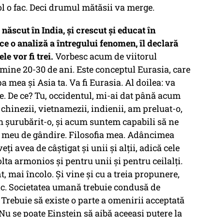
l o fac. Deci drumul mătăsii va merge.
 născut în India, și crescut și educat în
ce o analiză a întregului fenomen, îl declară
ele vor fi trei.
Vorbesc acum de viitorul
ine 20-30 de ani. Este conceptul Eurasia, care
 mea și Asia ta. Va fi Eurasia. Al doilea: va
. De ce? Tu, occidentul, mi-ai dat până acum
 chinezii, vietnamezii, indienii, am preluat-o,
 șurubărit-o, și acum suntem capabili să ne
lul meu de gândire. Filosofia mea. Adâncimea
eți avea de câștigat și unii și alții, adică cele
ta armonios și pentru unii și pentru ceilalți.
 mai încolo. Și vine și cu a treia propunere,
 zic. Societatea umană trebuie condusă de
 Trebuie să existe o parte a omenirii acceptată
Nu se poate Einstein să aibă aceeași putere la