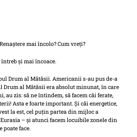
 Renaștere mai încolo? Cum vreți?
ă întreb și mai încoace.
noul Drum al Mătăsii. Americanii s-au pus de-a
l Drum al Mătăsii era absolut minunat, în care
i, au zis:
să ne întindem, să facem căi ferate,
erii!
Asta e foarte important. Și căi energetice,
vest la est, cel puțin partea din mijloc a
 Eurasia – și atunci facem locuibile zonele din
e poate face.