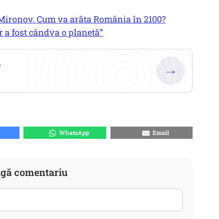
 Mironov. Cum va arăta România în 2100?
r a fost cândva o planetă”
.
→
WhatsApp
Email
gă comentariu