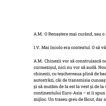
A.M.: O Renaștere mai curând, sau o
I.V.: Mai încolo era contextul. O să v
A.M.: Chinezii vor să construiască 
curmezișul, nici nu vor să audă. Nou
chinezii, cu teșchereaua plină de ban
autostrăzi, căi de transmisia cunoașt
și să mutăm de la est la vest și de la 
continentului Euro-Asia – ei îi spun
mijloc. Un traseu greu de făcut, dar s