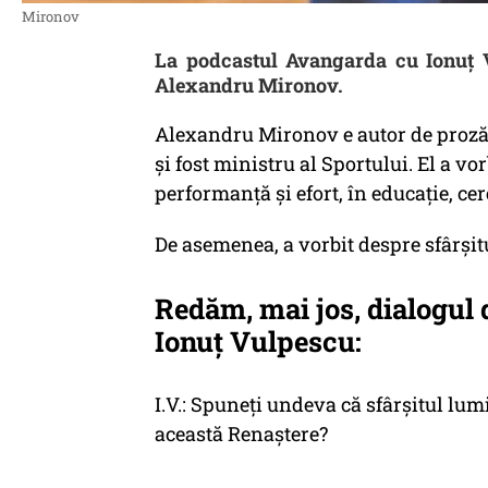
Mironov
La podcastul Avangarda cu Ionuț V
Alexandru Mironov.
Alexandru Mironov e autor de proză S
și fost ministru al Sportului. El a vo
performanță și efort, în educație, cer
De asemenea, a vorbit despre sfârșit
Redăm, mai jos, dialogul
Ionuț Vulpescu:
I.V.: Spuneți undeva că sfârșitul lu
această Renaștere?