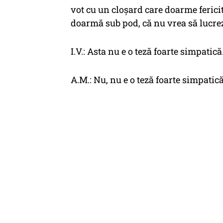
vot cu un cloșard care doarme fericit
doarmă sub pod, că nu vrea să lucre
I.V.: Asta nu e o teză foarte simpatică
A.M.: Nu, nu e o teză foarte simpatică