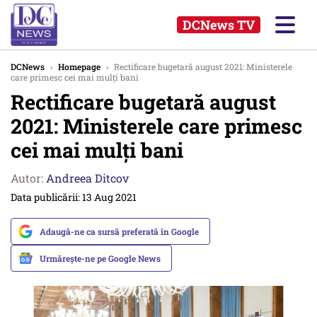
DCNews TV
DCNews
›
Homepage
›
Rectificare bugetară august 2021: Ministerele
care primesc cei mai mulți bani
Rectificare bugetară august
2021: Ministerele care primesc
cei mai mulți bani
Autor:
Andreea Ditcov
Data publicării: 13 Aug 2021
Adaugă-ne ca sursă preferată în Google
Urmărește-ne pe Google News