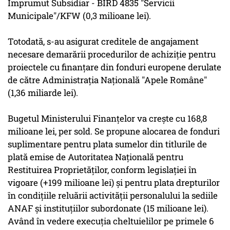
Împrumut Subsidiar - BIRD 4835 "Servicii
Municipale"/KFW (0,3 milioane lei).
Totodată, s-au asigurat creditele de angajament
necesare demarării procedurilor de achiziţie pentru
proiectele cu finanţare din fonduri europene derulate
de către Administraţia Naţională "Apele Române"
(1,36 miliarde lei).
Bugetul Ministerului Finanţelor va creşte cu 168,8
milioane lei, per sold. Se propune alocarea de fonduri
suplimentare pentru plata sumelor din titlurile de
plată emise de Autoritatea Naţională pentru
Restituirea Proprietăţilor, conform legislaţiei în
vigoare (+199 milioane lei) şi pentru plata drepturilor
în condiţiile reluării activităţii personalului la sediile
ANAF şi instituţiilor subordonate (15 milioane lei).
Având în vedere execuţia cheltuielilor pe primele 6