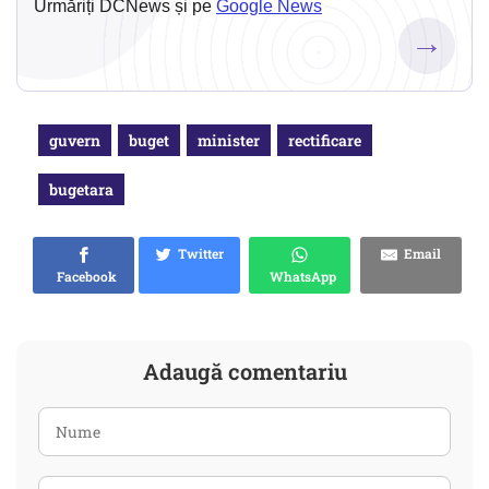
Urmăriți DCNews și pe
Google News
→
guvern
buget
minister
rectificare
bugetara
Twitter
Email
Facebook
WhatsApp
Adaugă comentariu