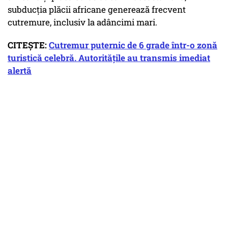
subducția plăcii africane generează frecvent
cutremure, inclusiv la adâncimi mari.
CITEȘTE:
Cutremur puternic de 6 grade într-o zonă
turistică celebră. Autoritățile au transmis imediat
alertă