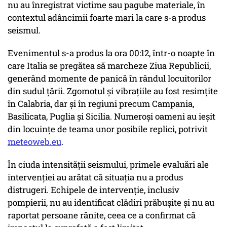
nu au înregistrat victime sau pagube materiale, în
contextul adâncimii foarte mari la care s-a produs
seismul.
Evenimentul s-a produs la ora 00:12, într-o noapte în
care Italia se pregătea să marcheze Ziua Republicii,
generând momente de panică în rândul locuitorilor
din sudul țării. Zgomotul și vibrațiile au fost resimțite
în Calabria, dar și în regiuni precum Campania,
Basilicata, Puglia și Sicilia. Numeroși oameni au ieșit
din locuințe de teama unor posibile replici, potrivit
meteoweb.eu
.
În ciuda intensității seismului, primele evaluări ale
intervenției au arătat că situația nu a produs
distrugeri. Echipele de intervenție, inclusiv
pompierii, nu au identificat clădiri prăbușite și nu au
raportat persoane rănite, ceea ce a confirmat că