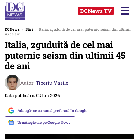
DCNews TV
DCNews
›
Stiri
›
Italia, zguduită de cel mai puternic seism din ultimii
45 de ani
Italia, zguduită de cel mai
puternic seism din ultimii 45
de ani
Autor:
Tiberiu Vasile
Data publicării: 02 Iun 2026
Adaugă-ne ca sursă preferată în Google
Urmărește-ne pe Google News