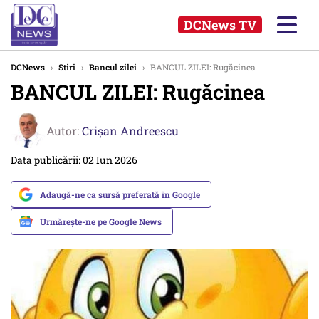
DCNews TV
DCNews
›
Stiri
›
Bancul zilei
›
BANCUL ZILEI: Rugăcinea
BANCUL ZILEI: Rugăcinea
Autor:
Crişan Andreescu
Data publicării: 02 Iun 2026
Adaugă-ne ca sursă preferată în Google
Urmărește-ne pe Google News