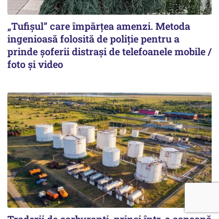
„Tufișul” care împărțea amenzi. Metoda
ingenioasă folosită de poliție pentru a
prinde șoferii distrași de telefoanele mobile /
foto și video
Traderii de carburanți, prinși într-o capcană