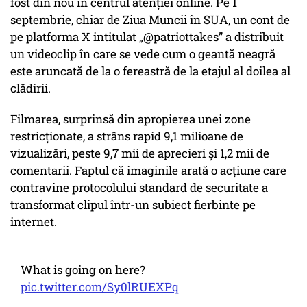
fost din nou în centrul atenției online. Pe 1
septembrie, chiar de Ziua Muncii în SUA, un cont de
pe platforma X intitulat „@patriottakes” a distribuit
un videoclip în care se vede cum o geantă neagră
este aruncată de la o fereastră de la etajul al doilea al
clădirii.
Filmarea, surprinsă din apropierea unei zone
restricționate, a strâns rapid 9,1 milioane de
vizualizări, peste 9,7 mii de aprecieri și 1,2 mii de
comentarii. Faptul că imaginile arată o acțiune care
contravine protocolului standard de securitate a
transformat clipul într-un subiect fierbinte pe
internet.
What is going on here?
pic.twitter.com/Sy0lRUEXPq