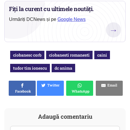
Fiți la curent cu ultimele noutăți.
Urmăriți DCNews și pe
Google News
→
ciobanesc corb
ciobanesti romanesti
caini
tudor tim ionescu
dc anima
Twitter
Email
Facebook
WhatsApp
Adaugă comentariu