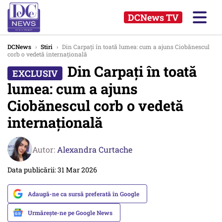
DCNews TV
DCNews
›
Stiri
›
Din Carpați în toată lumea: cum a ajuns Ciobănescul
corb o vedetă internațională
Din Carpați în toată
lumea: cum a ajuns
Ciobănescul corb o vedetă
internațională
Autor:
Alexandra Curtache
Data publicării: 31 Mar 2026
Adaugă-ne ca sursă preferată în Google
Urmărește-ne pe Google News