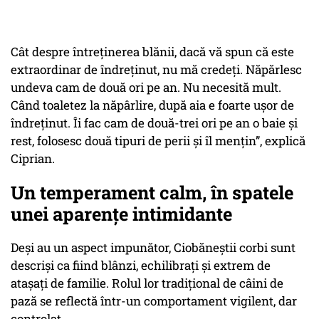
Cât despre întreținerea blănii, dacă vă spun că este
extraordinar de îndreținut, nu mă credeți. Năpărlesc
undeva cam de două ori pe an. Nu necesită mult.
Când toaletez la năpârlire, după aia e foarte ușor de
îndreținut. Îi fac cam de două-trei ori pe an o baie și
rest, folosesc două tipuri de perii și îl mențin”, explică
Ciprian.
Un temperament calm, în spatele
unei aparențe intimidante
Deși au un aspect impunător, Ciobăneștii corbi sunt
descriși ca fiind blânzi, echilibrați și extrem de
atașați de familie. Rolul lor tradițional de câini de
pază se reflectă într-un comportament vigilent, dar
controlat.