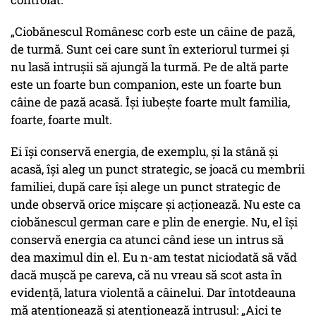
„Ciobănescul Românesc corb este un câine de pază,
de turmă. Sunt cei care sunt în exteriorul turmei și
nu lasă intrușii să ajungă la turmă. Pe de altă parte
este un foarte bun companion, este un foarte bun
câine de pază acasă. Își iubește foarte mult familia,
foarte, foarte mult.
Ei își conservă energia, de exemplu, și la stână și
acasă, își aleg un punct strategic, se joacă cu membrii
familiei, după care își alege un punct strategic de
unde observă orice mișcare și acționează. Nu este ca
ciobănescul german care e plin de energie. Nu, el își
conservă energia ca atunci când iese un intrus să
dea maximul din el. Eu n-am testat niciodată să văd
dacă mușcă pe careva, că nu vreau să scot asta în
evidență, latura violentă a câinelui. Dar întotdeauna
mă atenționează și atenționează intrusul: „Aici te