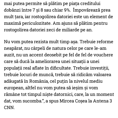
mai putea permite să plătim pe piața creditului
dobânzi între 7 și 8 sau chiar 9%. Împovărează prea
mult țara, iar rostogolirea datoriei este un element de
maximă periculozitate. Am ajuns să plătim pentru
rostogolirea datoriei zeci de miliarde pe an.
Nu vom putea rezista mult timp așa. Trebuie reforme
neapărat, nu cârpeli de natura celor pe care le-am
auzit, nu un accent deosebit pe fel de fel de vouchere
care să ducă la ameliorarea unei situații a unei
populații real aflate în dificultate. Trebuie investiții,
trebuie locuri de muncă, trebuie să ridicăm valoarea
adăugată în România, cel puțin la nivelul mediu
european, altfel nu vom putea să ieșim și vom
rămâne tot timpul niște datornici, care, la un moment
dat, vom sucomba.”, a spus Mircea Coșea la Antena 3
CNN.