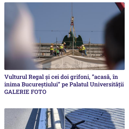
Vulturul Regal și cei doi grifoni, ”acasă, în
inima Bucureștiului” pe Palatul Universității
GALERIE FOTO