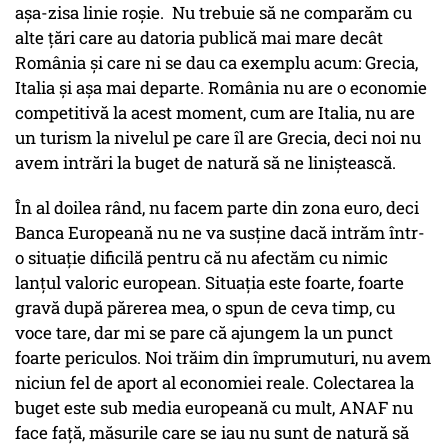
așa-zisa linie roșie. Nu trebuie să ne comparăm cu
alte țări care au datoria publică mai mare decât
România și care ni se dau ca exemplu acum: Grecia,
Italia și așa mai departe. România nu are o economie
competitivă la acest moment, cum are Italia, nu are
un turism la nivelul pe care îl are Grecia, deci noi nu
avem intrări la buget de natură să ne liniștească.
În al doilea rând, nu facem parte din zona euro, deci
Banca Europeană nu ne va susține dacă intrăm într-
o situație dificilă pentru că nu afectăm cu nimic
lanțul valoric european. Situația este foarte, foarte
gravă după părerea mea, o spun de ceva timp, cu
voce tare, dar mi se pare că ajungem la un punct
foarte periculos. Noi trăim din împrumuturi, nu avem
niciun fel de aport al economiei reale. Colectarea la
buget este sub media europeană cu mult, ANAF nu
face față, măsurile care se iau nu sunt de natură să