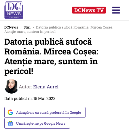
DCNews TV
DCNews
›
Stiri
›
Datoria publică sufocă România. Mircea Coșea:
Atenție mare, suntem în pericol!
Datoria publică sufocă
România. Mircea Coșea:
Atenție mare, suntem în
pericol!
Autor:
Elena Aurel
Data publicării: 15 Mai 2023
Adaugă-ne ca sursă preferată în Google
Urmărește-ne pe Google News