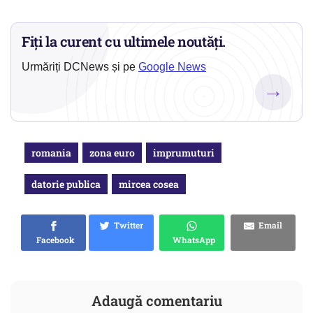
Fiți la curent cu ultimele noutăți.
Urmăriți DCNews și pe
Google News
→
romania
zona euro
imprumuturi
datorie publica
mircea cosea
Twitter
Email
Facebook
WhatsApp
Adaugă comentariu