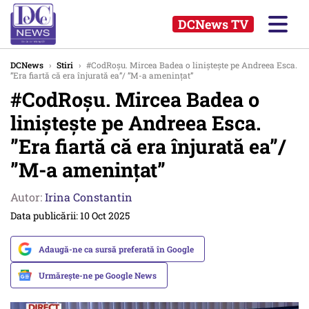
DCNews TV
DCNews
›
Stiri
›
#CodRoșu. Mircea Badea o liniștește pe Andreea Esca.
”Era fiartă că era înjurată ea”/ ”M-a amenințat”
#CodRoșu. Mircea Badea o
liniștește pe Andreea Esca.
”Era fiartă că era înjurată ea”/
”M-a amenințat”
Autor:
Irina Constantin
Data publicării: 10 Oct 2025
Adaugă-ne ca sursă preferată în Google
Urmărește-ne pe Google News