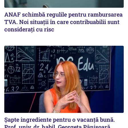
ANAF schimbă regulile pentru rambursarea
TVA. Noi situaţii în care contribuabilii sunt
consideraţi cu risc
Șapte ingrediente pentru o vacanță bună.
Prof. univ. dr. habil. Georgeta Pânișoară