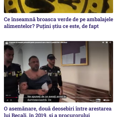
Ce înseamnă broasca verde de pe ambalajele
alimentelor? Puțini știu ce este, de fapt
O asemănare, două deosebiri între arestarea
lui Becali, în 2019, și a procurorului