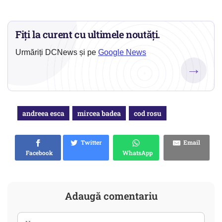
Fiți la curent cu ultimele noutăți.
Urmăriți DCNews și pe
Google News
→
andreea esca
mircea badea
cod rosu
Twitter
Email
Facebook
WhatsApp
Adaugă comentariu