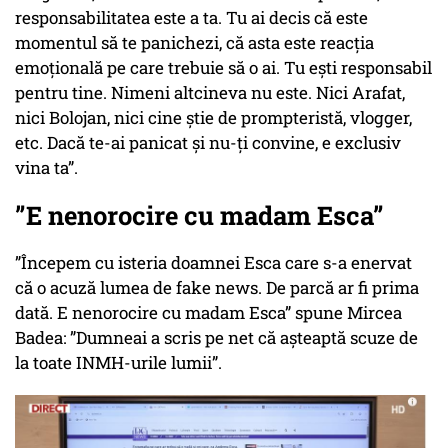
responsabilitatea este a ta. Tu ai decis că este
momentul să te panichezi, că asta este reacția
emoțională pe care trebuie să o ai. Tu ești responsabil
pentru tine. Nimeni altcineva nu este. Nici Arafat,
nici Bolojan, nici cine știe de prompteristă, vlogger,
etc. Dacă te-ai panicat și nu-ți convine, e exclusiv
vina ta”.
”E nenorocire cu madam Esca”
”Începem cu isteria doamnei Esca care s-a enervat
că o acuză lumea de fake news. De parcă ar fi prima
dată. E nenorocire cu madam Esca” spune Mircea
Badea: ”Dumneai a scris pe net că așteaptă scuze de
la toate INMH-urile lumii”.