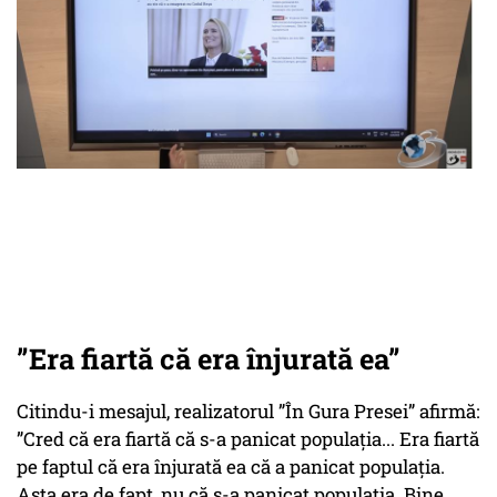
”Era fiartă că era înjurată ea”
Citindu-i mesajul, realizatorul ”În Gura Presei” afirmă:
”Cred că era fiartă că s-a panicat populația... Era fiartă
pe faptul că era înjurată ea că a panicat populația.
Asta era de fapt, nu că s-a panicat populația. Bine,