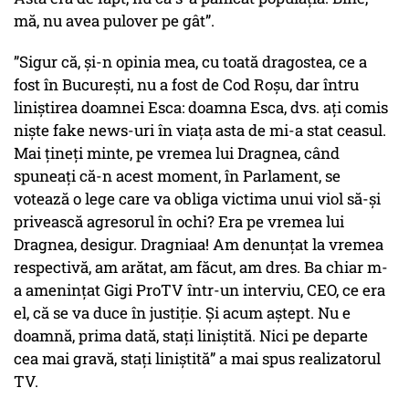
mă, nu avea pulover pe gât”.
”Sigur că, și-n opinia mea, cu toată dragostea, ce a
fost în București, nu a fost de Cod Roșu, dar întru
liniștirea doamnei Esca: doamna Esca, dvs. ați comis
niște fake news-uri în viața asta de mi-a stat ceasul.
Mai țineți minte, pe vremea lui Dragnea, când
spuneați că-n acest moment, în Parlament, se
votează o lege care va obliga victima unui viol să-și
privească agresorul în ochi? Era pe vremea lui
Dragnea, desigur. Dragniaa! Am denunțat la vremea
respectivă, am arătat, am făcut, am dres. Ba chiar m-
a amenințat Gigi ProTV într-un interviu, CEO, ce era
el, că se va duce în justiție. Și acum aștept. Nu e
doamnă, prima dată, stați liniștită. Nici pe departe
cea mai gravă, stați liniștită” a mai spus realizatorul
TV.