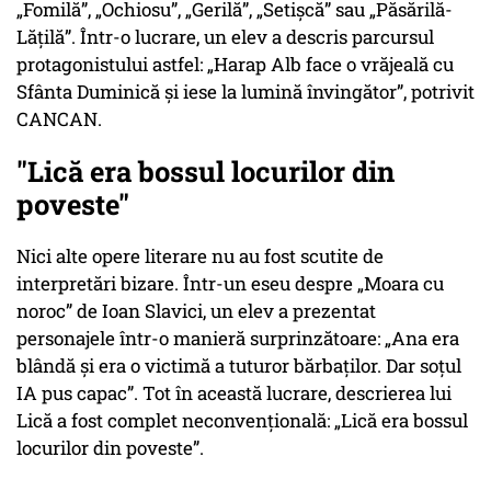
„Fomilă”, „Ochiosu”, „Gerilă”, „Setișcă” sau „Păsărilă-
Lățilă”. Într-o lucrare, un elev a descris parcursul
protagonistului astfel: „Harap Alb face o vrăjeală cu
Sfânta Duminică și iese la lumină învingător”, potrivit
CANCAN.
"Lică era bossul locurilor din
poveste"
Nici alte opere literare nu au fost scutite de
interpretări bizare. Într-un eseu despre „Moara cu
noroc” de Ioan Slavici, un elev a prezentat
personajele într-o manieră surprinzătoare: „Ana era
blândă și era o victimă a tuturor bărbaților. Dar soțul
IA pus capac”. Tot în această lucrare, descrierea lui
Lică a fost complet neconvențională: „Lică era bossul
locurilor din poveste”.