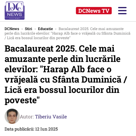
DCNews TV
DCNews
›
Stiri
›
Educatie
›
Bacalaureat 2025. Cele mai amuzante
perle din lucrările elevilor: "Harap Alb face o vrăjeală cu Sfânta Duminică
/ Lică era bossul locurilor din poveste"
Bacalaureat 2025. Cele mai
amuzante perle din lucrările
elevilor: "Harap Alb face o
vrăjeală cu Sfânta Duminică /
Lică era bossul locurilor din
poveste"
Autor:
Tiberiu Vasile
Data publicării: 12 Iun 2025