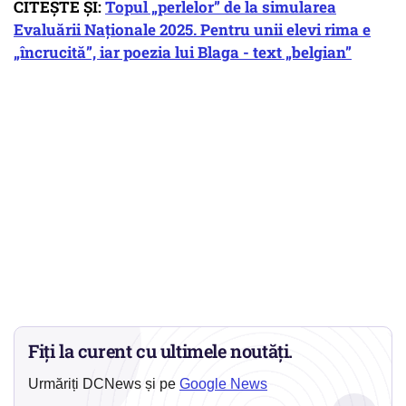
CITEȘTE ȘI:
Topul „perlelor” de la simularea
Evaluării Naționale 2025. Pentru unii elevi rima e
„încrucită”, iar poezia lui Blaga - text „belgian”
Fiți la curent cu ultimele noutăți.
Urmăriți DCNews și pe
Google News