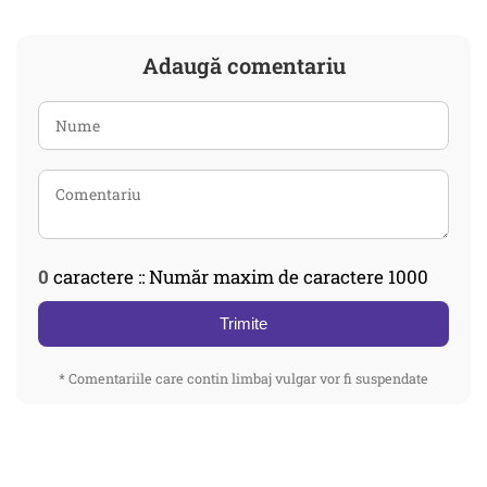
Adaugă comentariu
0
caractere :: Număr maxim de caractere 1000
Trimite
* Comentariile care contin limbaj vulgar vor fi suspendate