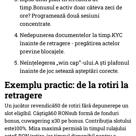
timp.Bonusul e activ doar câteva zeci de
ore? Programează două sesiuni
concentrate.
Nedepunerea documentelor la timp.KYC
înainte de retragere - pregătirea actelor
previne blocajele.
Neînțelegerea „win cap”-ului.A ști plafonul
înainte de joc setează așteptări corecte.
Exemplu practic: de la rotiri la
retragere
Un jucător revendică50 de rotiri fără depunerepe un
slot eligibil. Câștigă60 RONsub formă de fonduri
bonus, cuwagering x30 pe bonus. Contribuția slotului
este100%. Miza maximă permisă în timpul rulajului
este5 RON/rotire, iar timpul disponibil pentru a