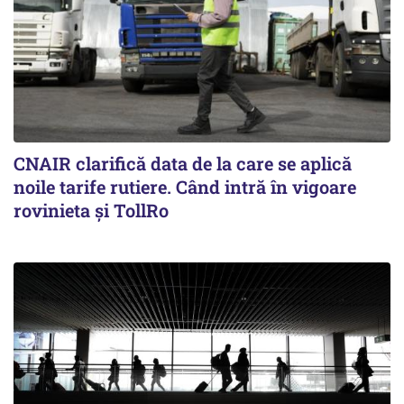
CNAIR clarifică data de la care se aplică
noile tarife rutiere. Când intră în vigoare
rovinieta și TollRo