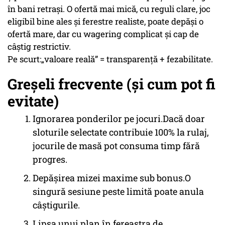
în bani retrași. O ofertă mai mică, cu reguli clare, joc
eligibil bine ales și ferestre realiste, poate depăși o
ofertă mare, dar cu wagering complicat și cap de
câștig restrictiv.
Pe scurt:„valoare reală” = transparență + fezabilitate.
Greșeli frecvente (și cum pot fi
evitate)
Ignorarea ponderilor pe jocuri.Dacă doar
sloturile selectate contribuie 100% la rulaj,
jocurile de masă pot consuma timp fără
progres.
Depășirea mizei maxime sub bonus.O
singură sesiune peste limită poate anula
câștigurile.
Lipsa unui plan în fereastra de