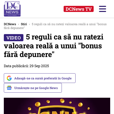
DCNews TV
DCNews
›
Stiri
›
5 reguli ca să nu ratezi valoarea reală a unui "bonus
fără depunere"
5 reguli ca să nu ratezi
valoarea reală a unui "bonus
fără depunere"
Data publicării: 29 Sep 2025
Adaugă-ne ca sursă preferată în Google
Urmărește-ne pe Google News