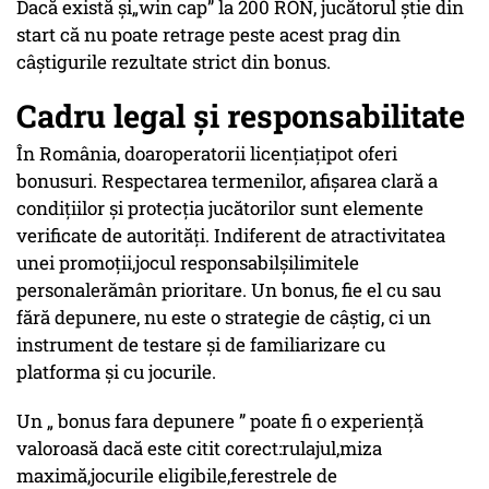
Dacă există și„win cap” la 200 RON, jucătorul știe din
start că nu poate retrage peste acest prag din
câștigurile rezultate strict din bonus.
Cadru legal și responsabilitate
În România, doaroperatorii licențiațipot oferi
bonusuri. Respectarea termenilor, afișarea clară a
condițiilor și protecția jucătorilor sunt elemente
verificate de autorități. Indiferent de atractivitatea
unei promoții,jocul responsabilșilimitele
personalerămân prioritare. Un bonus, fie el cu sau
fără depunere, nu este o strategie de câștig, ci un
instrument de testare și de familiarizare cu
platforma și cu jocurile.
Un „ bonus fara depunere ” poate fi o experiență
valoroasă dacă este citit corect:rulajul,miza
maximă,jocurile eligibile,ferestrele de