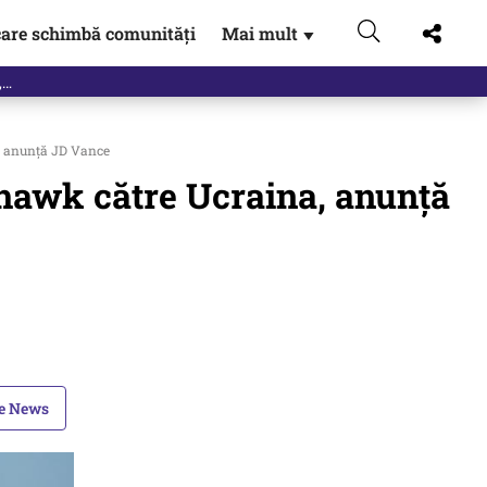
are schimbă comunități
Mai mult
▼
eac
, anunță JD Vance
ahawk către Ucraina, anunță
le News