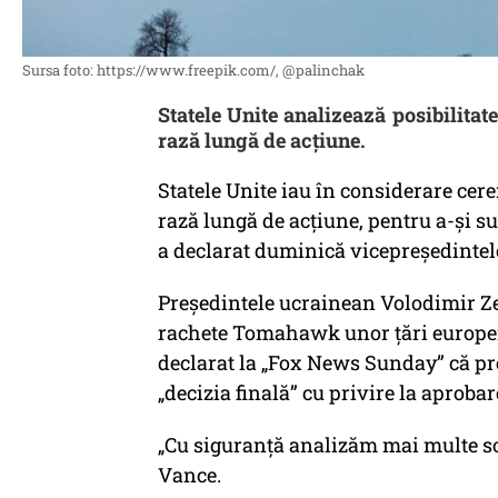
Sursa foto: https://www.freepik.com/, @palinchak
Statele Unite analizează posibilit
rază lungă de acțiune.
Statele Unite iau în considerare ce
rază lungă de acțiune, pentru a-și su
a declarat duminică vicepreședintele
Președintele ucrainean Volodimir Ze
rachete Tomahawk unor țări europene
declarat la „Fox News Sunday” că p
„decizia finală” cu privire la aprobar
„Cu siguranță analizăm mai multe sol
Vance.