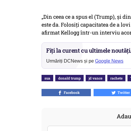
„Din ceea ce a spus el (Trump), și di
este da. Folosiți capacitatea de a lov
afirmat Kellogg într-un interviu ac
Fiți la curent cu ultimele noutăți
Urmăriți DCNews și pe
Google News
sua
donald trump
jd vance
rachete
Facebook
Twitter
Adau