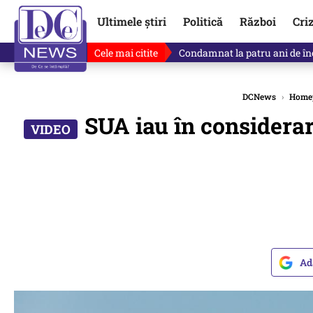
Ultimele știri
Politică
Război
Cri
Cele mai citite
Singurul lucru care l-ar putea 
DCNews
›
Home
SUA iau în considera
Ad