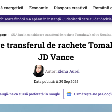
ză energetică
Economie
Diaspora creativă
Românii c
clinti pe Ilie Bolojan de la Palatul Victoria. Verdictul lui Bogdan Chiri
page
›
SUA iau în considerare transferul de rachete Tomahawk către Ucraina
re transferul de rachete Tom
JD Vance
Autor:
Elena Aurel
Data publicării: 29 Sep 2025
augă-ne ca sursă preferată în Google
Urmărește-ne pe Goog