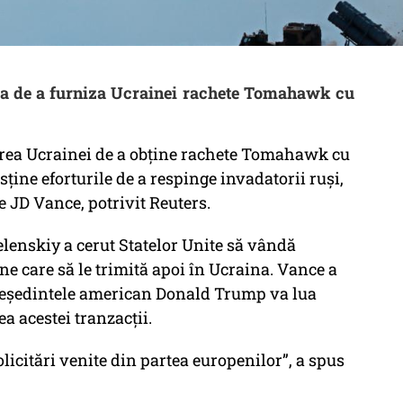
atea de a furniza Ucrainei rachete Tomahawk cu
rerea Ucrainei de a obține rachete Tomahawk cu
sține eforturile de a respinge invadatorii ruși,
 JD Vance, potrivit Reuters.
lenskiy a cerut Statelor Unite să vândă
 care să le trimită apoi în Ucraina. Vance a
reședintele american Donald Trump va lua
ea acestei tranzacții.
icitări venite din partea europenilor”, a spus