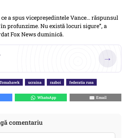
n ce a spus vicepreședintele Vance... răspunsul
i în profunzime. Nu există locuri sigure”, a
ordat Fox News duminică.
.
→
Tomahawk
ucraina
razboi
federatia rusa
WhatsApp
Email
gă comentariu