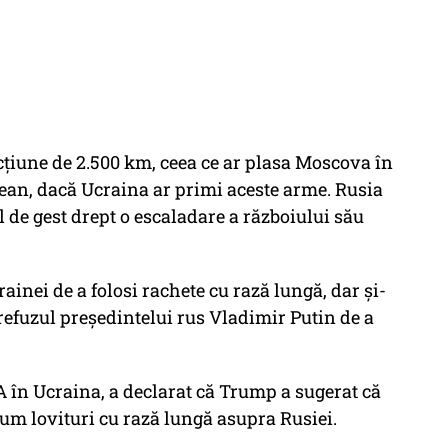
iune de 2.500 km, ceea ce ar plasa Moscova în
nean, dacă Ucraina ar primi aceste arme. Rusia
l de gest drept o escaladare a războiului său
ainei de a folosi rachete cu rază lungă, dar și-
 refuzul președintelui rus Vladimir Putin de a
UA în Ucraina, a declarat că Trump a sugerat că
cum lovituri cu rază lungă asupra Rusiei.