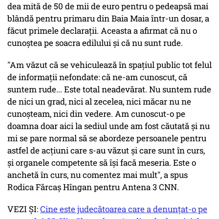
dea mită de 50 de mii de euro pentru o pedeapsă mai
blândă pentru primaru din Baia Maia într-un dosar, a
făcut primele declarații. Aceasta a afirmat că nu o
cunoștea pe soacra edilului și că nu sunt rude.
"Am văzut că se vehiculează în spațiul public tot felul
de informații nefondate: că ne-am cunoscut, că
suntem rude... Este total neadevărat. Nu suntem rude
de nici un grad, nici al zecelea, nici măcar nu ne
cunoșteam, nici din vedere. Am cunoscut-o pe
doamna doar aici la sediul unde am fost căutată și nu
mi se pare normal să se abordeze persoanele pentru
astfel de acțiuni care s-au văzut și care sunt în curs,
și organele competente să își facă meseria. Este o
anchetă în curs, nu comentez mai mult", a spus
Rodica Fărcaș Hîngan pentru Antena 3 CNN.
VEZI ȘI:
Cine este judecătoarea care a denunțat-o pe