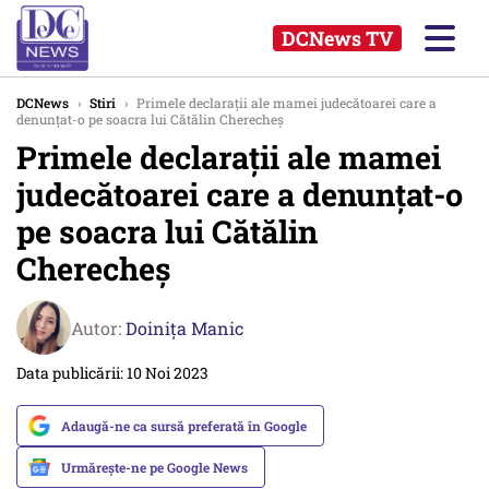
DCNews TV
DCNews
›
Stiri
›
Primele declarații ale mamei judecătoarei care a
denunțat-o pe soacra lui Cătălin Cherecheș
Primele declarații ale mamei
judecătoarei care a denunțat-o
pe soacra lui Cătălin
Cherecheș
Autor:
Doinița Manic
Data publicării: 10 Noi 2023
Adaugă-ne ca sursă preferată în Google
Urmărește-ne pe Google News