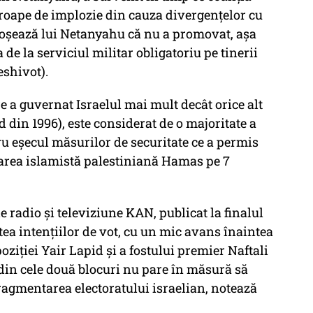
oape de implozie din cauza divergenţelor cu
eproşează lui Netanyahu că nu a promovat, aşa
de la serviciul militar obligatoriu pe tinerii
eshivot).
 a guvernat Israelul mai mult decât orice alt
 din 1996), este considerat de o majoritate a
ru eşecul măsurilor de securitate ce a permis
area islamistă palestiniană Hamas pe 7
e radio şi televiziune KAN, publicat la finalul
tea intenţiilor de vot, cu un mic avans înaintea
ziţiei Yair Lapid şi a fostului premier Naftali
 din cele două blocuri nu pare în măsură să
ragmentarea electoratului israelian, notează