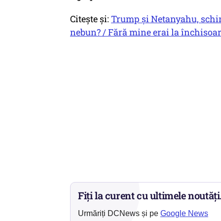
Citește și:
Trump și Netanyahu, schimb
nebun? / Fără mine erai la închisoare
Fiți la curent cu ultimele noutăți
Urmăriți DCNews și pe
Google News