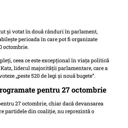
ut şi votat în două rânduri în parlament,
tabileşte perioada în care pot fi organizate
20 octombrie.
eţi, ceea ce este excepţional în viaţa politică
 Katz, liderul majorităţii parlamentare, care a
 voteze „peste 520 de legi şi nouă bugete”.
programate pentru 27 octombrie
 pentru 27 octombrie, chiar dacă devansarea
re partidele din coaliţie, nu reprezintă o