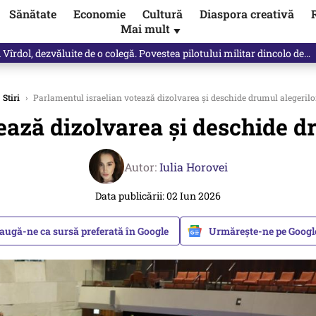
Sănătate
Economie
Cultură
Diaspora creativă
Mai mult
▼
spre „omul harnic“ / video
Stiri
›
Parlamentul israelian votează dizolvarea și deschide drumul alegerilor
ează dizolvarea și deschide dr
Autor:
Iulia Horovei
Data publicării: 02 Iun 2026
augă-ne ca sursă preferată în Google
Urmărește-ne pe Goog