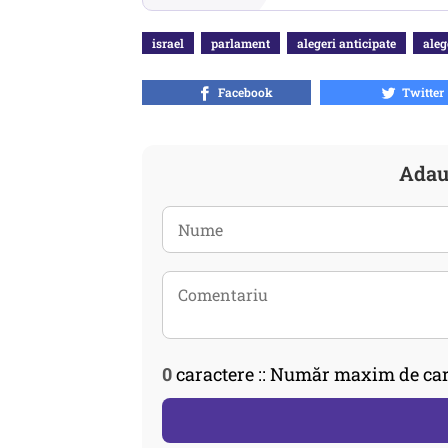
israel
parlament
alegeri anticipate
aleg
Facebook
Twitter
Adau
0
caractere :: Număr maxim de car