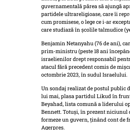
guvernamentală părea să ajungă apr
partidele ultrareligioase, care îi r
cum promisese, o lege ce i-ar excepta 
care studiază în şcolile talmudice (y
Benjamin Netanyahu (76 de ani), care
prim-ministru (peste 18 ani începând
israelienilor drept responsabil pent
atacul fără precedent comis de mişc
octombrie 2023, în sudul Israelului.
Un sondaj realizat de postul public d
lui mai, plasa partidul Likud în frun
Beyahad, lista comună a liderului opo
Bennett. Totuşi, în prezent niciunul
formeze un guvern, ţinând cont de f
Agerpres.