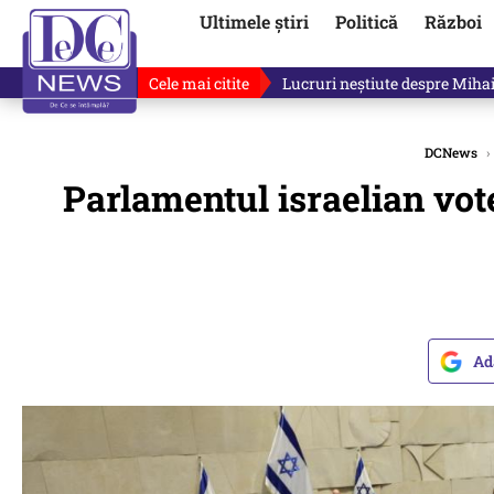
Ultimele știri
Politică
Război
Cele mai citite
Ilie Bolojan, gafă în direct de
DCNews
›
Parlamentul israelian vot
Ad