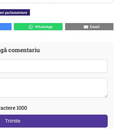
eri parlamentare
WhatsApp
Email
gă comentariu
actere 1000
Trimite