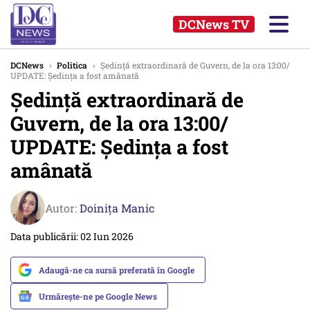
DCNews TV
DCNews
›
Politica
›
Şedinţă extraordinară de Guvern, de la ora 13:00/
UPDATE: Ședința a fost amânată
Şedinţă extraordinară de
Guvern, de la ora 13:00/
UPDATE: Ședința a fost
amânată
Autor:
Doinița Manic
Data publicării: 02 Iun 2026
Adaugă-ne ca sursă preferată în Google
Urmărește-ne pe Google News