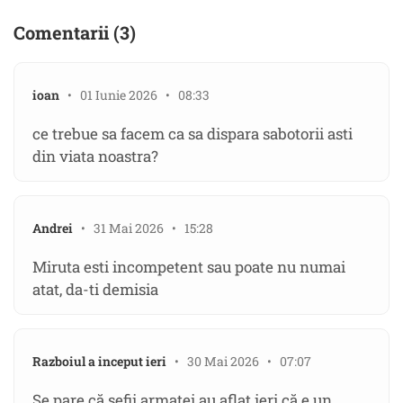
Comentarii (3)
ioan
• 01 Iunie 2026 • 08:33
ce trebue sa facem ca sa dispara sabotorii asti
din viata noastra?
Andrei
• 31 Mai 2026 • 15:28
Miruta esti incompetent sau poate nu numai
atat, da-ti demisia
Razboiul a inceput ieri
• 30 Mai 2026 • 07:07
Se pare că șefii armatei au aflat ieri că e un