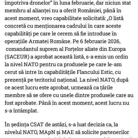
împotriva dronelor” în luna februarie, dar niciun stat
membru al alianței nu a oferit României, până în
acest moment, vreo capabilitate solicitată: „O listă
concretă cu menționarea cadrului în care aceste
capabilități pe care le cerem să fie introduse în
operațiile Armatei Române. Pe 6 februarie 2026,
comandantul suprem al Forțelor aliate din Europa
(SACEUR) a aprobat această listă, s-a emis un ordin
la nivel NATO pentru ca produsele pe care le-am
cerut să intre în capabilitățile Flancului Estic, cu
prezență pe teritoriul național. La nivel NATO, după
ce acest lucru este aprobat, urmează ca țările
membre să se ofere cu unele dintre produsele care au
fost aprobate. Până în acest moment, acest lucru nu
s-a întâmplat.
În ședința CSAT de astăzi, s-a luat decizia ca, la
nivelul NATO, MApN și MAE să solicite partenerilor