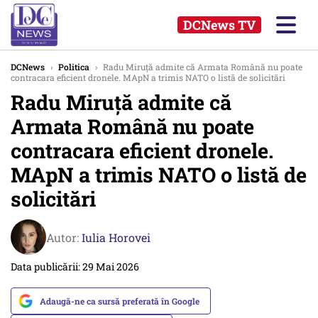
DCNews TV
DCNews
›
Politica
›
Radu Miruță admite că Armata Română nu poate
contracara eficient dronele. MApN a trimis NATO o listă de solicitări
Radu Miruță admite că
Armata Română nu poate
contracara eficient dronele.
MApN a trimis NATO o listă de
solicitări
Autor:
Iulia Horovei
Data publicării: 29 Mai 2026
Adaugă-ne ca sursă preferată în Google