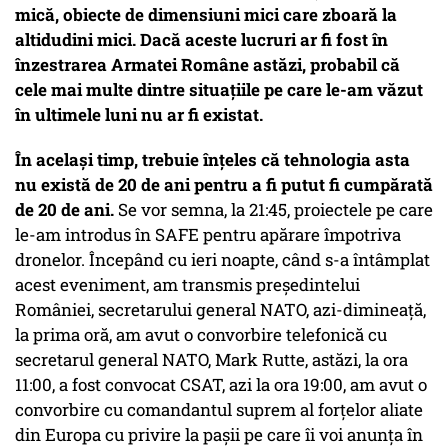
mică, obiecte de dimensiuni mici care zboară la
altidudini mici. Dacă aceste lucruri ar fi fost în
înzestrarea Armatei Române astăzi, probabil că
cele mai multe dintre situațiile pe care le-am văzut
în ultimele luni nu ar fi existat.
În același timp, trebuie înțeles că tehnologia asta
nu există de 20 de ani pentru a fi putut fi cumpărată
de 20 de ani.
Se vor semna, la 21:45, proiectele pe care
le-am introdus în SAFE pentru apărare împotriva
dronelor. Începând cu ieri noapte, când s-a întâmplat
acest eveniment, am transmis președintelui
României, secretarului general NATO, azi-dimineață,
la prima oră, am avut o convorbire telefonică cu
secretarul general NATO, Mark Rutte, astăzi, la ora
11:00, a fost convocat CSAT, azi la ora 19:00, am avut o
convorbire cu comandantul suprem al forțelor aliate
din Europa cu privire la pașii pe care îi voi anunța în