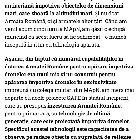
antiaeriană împotriva obiectelor de dimensiuni
mari, care zboară la altitudini mari.
Și nu doar
Armata Română, ci și armatele altor țări. Când am
venit acum cinci luni la MApN, am găsit o echipă
muncind ca acest lucru să fie schimbat - o muncă
începută în ritm cu tehnologia apărută.
Așadar, din faptul că numărul capabilităților în
dotarea Armatei Române pentru apărare împotriva
dronelor era unul mic și nu construit pentru
apărarea împotriva dronelor în exclusivitate
,
împreună cu colegii militari din MApN, am mers mai
departe cu acele proiecte SAFE în stadiul incipient,
care au presupus
înzestrarea Armatei Române
,
pentru prima oară, cu
tehnologie de ultimă
generație, care este proiectată împotriva dronelor.
Specificul acestei tehnologii este capacitatea de a
observa pe radare obiecte cu suprafață de reflexie