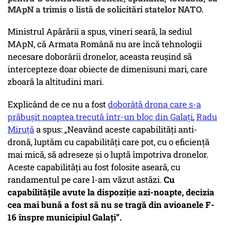
MApN a trimis o listă de solicitări statelor NATO.
Ministrul Apărării a spus, vineri seară, la sediul
MApN, că Armata Română nu are încă tehnologii
necesare doborârii dronelor, aceasta reușind să
intercepteze doar obiecte de dimenisuni mari, care
zboară la altitudini mari.
Explicând de ce nu a fost
doborâtă drona care s-a
prăbușit noaptea trecută într-un bloc din Galați
,
Radu
Miruță
a spus: „Neavând aceste capabilități anti-
dronă, luptăm cu capabilități care pot, cu o eficiență
mai mică, să adreseze și o luptă împotriva dronelor.
Aceste capabilități au fost folosite aseară, cu
randamentul pe care l-am văzut astăzi.
Cu
capabilitățile avute la dispoziție azi-noapte, decizia
cea mai bună a fost să nu se tragă din avioanele F-
16 înspre municipiul Galați”.