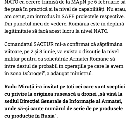
NATO ca cerere trimisă de la MApN pe 6 februarie să
fie pusă în practică și la nivel de capabilități. Nu erau,
am cerut, am introdus în SAFE proiectele respective.
Din punctul meu de vedere, România este în deplină
legitimitate să facă acest lucru la nivel NATO.
Comandatul SACEUR mi-a confirmat că săptămâna
viitoare, pe 2 și 3 iunie, va exista o discuție la nivel
militar pentru ca solicitările Armatei Române să
intre destul de probabil în operațiile pe care le avem
în zona Dobrogei”, a adăugat ministrul.
Radu Miruță i-a invitat pe toți cei care sunt sceptici
cu privire la originea rusească a dronei „să vină la
sediul Direcției Generale de Informație al Armatei,
unde să-și caute numărul de serie de pe produsele
cu producție în Rusia”.