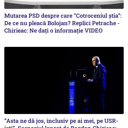
Mutarea PSD despre care ”Cotroceniul știa”:
De ce nu pleacă Bolojan? Replici Petrache -
Chirieac: Ne dați o informație VIDEO
”Asta ne dă jos, inclusiv pe ai mei, pe USR-
iști”. Scenariul lansat de Bogdan Chirieac: