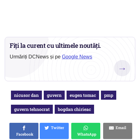
Fiți la curent cu ultimele noutăți.
Urmăriți DCNews și pe
Google News
→
nicusor dan
guvern
eugen tomac
pmp
guvern tehnocrat
bogdan chirieac
Twitter
Email
Facebook
WhatsApp