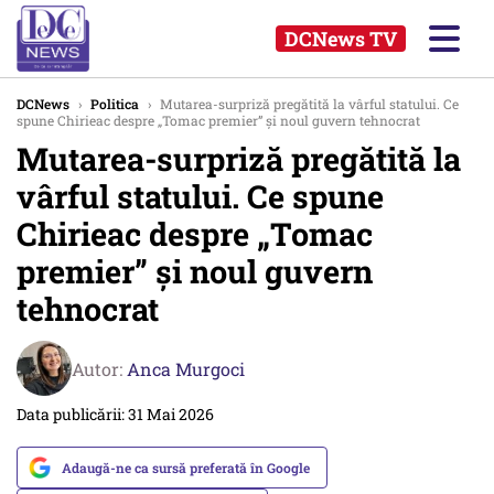
DCNews TV
DCNews
›
Politica
›
Mutarea-surpriză pregătită la vârful statului. Ce
spune Chirieac despre „Tomac premier” și noul guvern tehnocrat
Mutarea-surpriză pregătită la
vârful statului. Ce spune
Chirieac despre „Tomac
premier” și noul guvern
tehnocrat
Autor:
Anca Murgoci
Data publicării: 31 Mai 2026
Adaugă-ne ca sursă preferată în Google