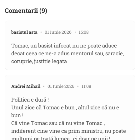
Comentarii (9)
basistul asta
• 01 Iunie 2026 • 15:08
Tomac, un basist infocat nu ne poate aduce
decat ceea ce ne-a adus mentorul sau, saracie,
coruprie, justitie legata
Andrei Mihail
• 01 Iunie 2026 • 11:08
Politica e dură !
Unul zice că Tomac e bun , altul zice că nu e
bun !
Că vine Tomac sau că nu vine Tomac ,
indiferent cine vine ca prim ministru, nu poate
mulțumi pe toată lumea , ci doar pe unii !