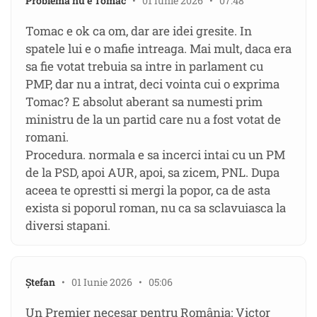
Problema nu e Tomac
• 01 Iunie 2026 • 07:48
Tomac e ok ca om, dar are idei gresite. In
spatele lui e o mafie intreaga. Mai mult, daca era
sa fie votat trebuia sa intre in parlament cu
PMP, dar nu a intrat, deci vointa cui o exprima
Tomac? E absolut aberant sa numesti prim
ministru de la un partid care nu a fost votat de
romani.
Procedura. normala e sa incerci intai cu un PM
de la PSD, apoi AUR, apoi, sa zicem, PNL. Dupa
aceea te oprestti si mergi la popor, ca de asta
exista si poporul roman, nu ca sa sclavuiasca la
diversi stapani.
Ștefan
• 01 Iunie 2026 • 05:06
Un Premier necesar pentru România: Victor