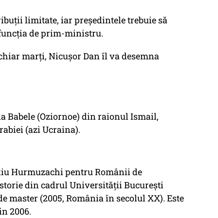
uții limitate, iar președintele trebuie să
uncția de prim-ministru.
chiar marți, Nicușor Dan îl va desemna
na Babele (Oziornoe) din raionul Ismail,
abiei (azi Ucraina).
oxiu Hurmuzachi pentru Românii de
Istorie din cadrul Universității București
de master (2005, România în secolul XX). Este
in 2006.