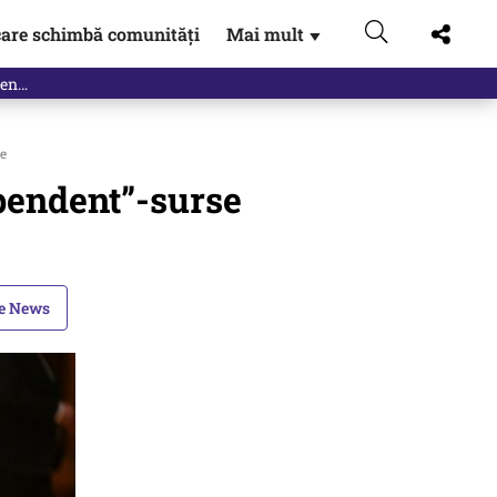
are schimbă comunități
Mai mult
▼
e
pendent”-surse
le News