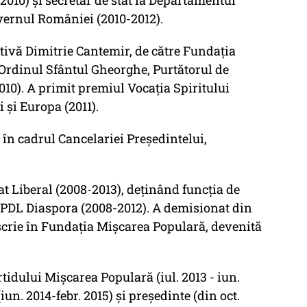
2010) și secretar de stat la Departamentul
vernul României (2010-2012).
ivă Dimitrie Cantemir, de către Fundația
 Ordinul Sfântul Gheorghe, Purtătorul de
010). A primit premiul Vocația Spiritului
 și Europa (2011).
t în cadrul Cancelariei Președintelui,
t Liberal (2008-2013), deținând funcția de
 PDL Diaspora (2008-2012). A demisionat din
înscrie în Fundația Mișcarea Populară, devenită
tidului Mișcarea Populară (iul. 2013 - iun.
(iun. 2014-febr. 2015) și președinte (din oct.