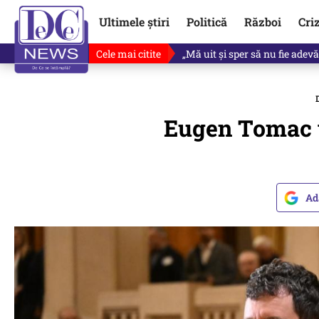
Ultimele știri
Politică
Război
Cri
Cele mai citite
Ce se întâmplă cu primul bulet
Eugen Tomac v
Ad