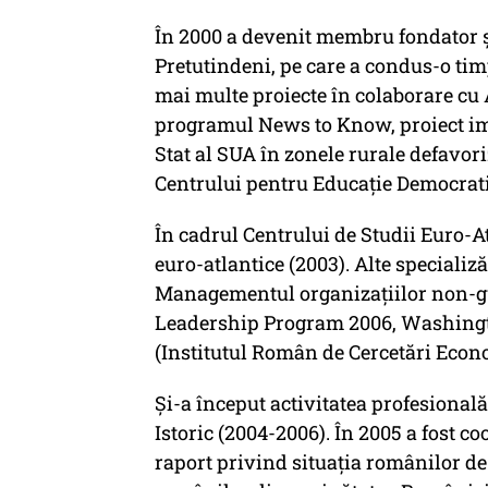
În 2000 a devenit membru fondator ș
Pretutindeni, pe care a condus-o timp
mai multe proiecte în colaborare cu
programul News to Know, proiect i
Stat al SUA în zonele rurale defavo
Centrului pentru Educație Democrati
În cadrul Centrului de Studii Euro-At
euro-atlantice (2003). Alte speciali
Managementul organizațiilor non-gu
Leadership Program 2006, Washing
(Institutul Român de Cercetări Econ
Și-a început activitatea profesională
Istoric (2004-2006). În 2005 a fost 
raport privind situația românilor d