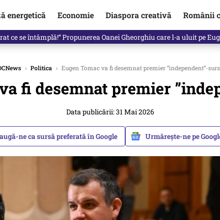
ză energetică
Economie
Diaspora creativă
Românii c
in electronic, decizia luată astăzi de Guvern pentru toți românii
DCNews
›
Politica
›
Eugen Tomac va fi desemnat premier ”independent”-surs
a fi desemnat premier ”inde
Data publicării: 31 Mai 2026
augă-ne ca sursă preferată în Google
Urmărește-ne pe Goog