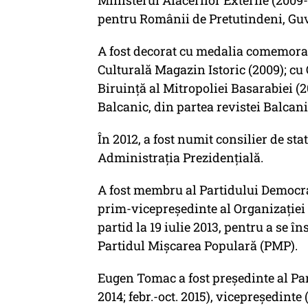
Ministerul Afacerilor Externe (2009-
pentru Românii de Pretutindeni, Gu
A fost decorat cu medalia comemorat
Culturală Magazin Istoric (2009); cu
Biruință al Mitropoliei Basarabiei (2
Balcanic, din partea revistei Balcanii
În 2012, a fost numit consilier de sta
Administrația Prezidențială.
A fost membru al Partidului Democra
prim-vicepreședinte al Organizației
partid la 19 iulie 2013, pentru a se 
Partidul Mișcarea Populară (PMP).
Eugen Tomac a fost președinte al Par
2014; febr.-oct. 2015), vicepreședinte 