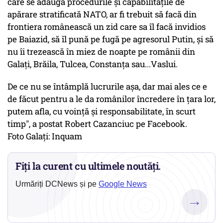
care se adaugă procedurile și capabilitățile de
apărare stratificată NATO, ar fi trebuit să facă din
frontiera românească un zid care sa îl facă invidios
pe Baiazid, să îl pună pe fugă pe agresorul Putin, și să
nu îi trezească în miez de noapte pe românii din
Galați, Brăila, Tulcea, Constanța sau...Vaslui.
De ce nu se întâmplă lucrurile așa, dar mai ales ce e
de făcut pentru a le da românilor încredere în țara lor,
putem afla, cu voință și responsabilitate, în scurt
timp", a postat Robert Cazanciuc pe Facebook.
Foto Galați: Inquam
Fiți la curent cu ultimele noutăți.
Urmăriți DCNews și pe
Google News
→