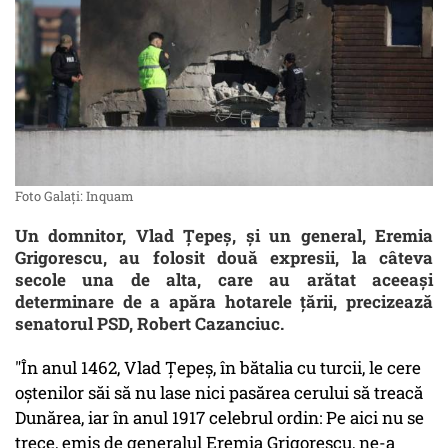
Foto Galați: Inquam
Un domnitor, Vlad Țepeș, și un general, Eremia
Grigorescu, au folosit două expresii, la câteva
secole una de alta, care au arătat aceeași
determinare de a apăra hotarele țării, precizează
senatorul PSD, Robert Cazanciuc.
"În anul 1462, Vlad Țepeș, în bătalia cu turcii, le cere
oștenilor săi să nu lase nici pasărea cerului să treacă
Dunărea, iar în anul 1917 celebrul ordin: Pe aici nu se
trece, emis de generalul Eremia Grigorescu, ne-a