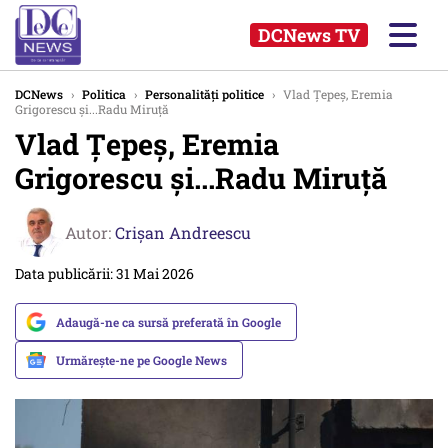
DCNews TV
DCNews
›
Politica
›
Personalități politice
›
Vlad Țepeș, Eremia
Grigorescu și...Radu Miruță
Vlad Țepeș, Eremia
Grigorescu și...Radu Miruță
Autor:
Crişan Andreescu
Data publicării: 31 Mai 2026
Adaugă-ne ca sursă preferată în Google
Urmărește-ne pe Google News