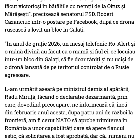
făcut victorioși în bătăliile cu nemții de la Oituz și
Mărășești", precizează senatorul PSD, Robert
Cazanciuc într-o postare pe Facebook, după ce drona
rusească a lovit un bloc în Galați.
"În anul de grație 2026, un mesaj telefonic Ro-Alert și
o mână divină au făcut ca o mamă și fiul ei, ce locuiau
într-un bloc din Galați, să fie doar răniți și nu uciși de
o dronă lansată de pe teritoriul controlat de o Rusie
agresoare.
L-am urmărit aseară pe ministrul demis al apărării,
Radu Miruță, făcând o declarație dezarmantă, prin
care, dovedind preocupare, ne informează că, încă
din februarie anul acesta, dupa patru ani de război la
frontieră, am fi cerut NATO să aprobe trimiterea în
România a unor capabilități care să apere flancul
estic, că solicitarea a fost aprobată, dar că...nimeni nu