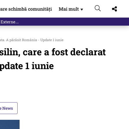
are schimbă comunități
Mai mult
▼
 Externe.…
rata. A părăsit România - Update 1 iunie
ilin, care a fost declarat
pdate 1 iunie
le News