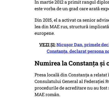
În martie 2012 a primit rangul diploma
este vorba de un grad care arată exp
Din 2015, el a activat ca senior adv
lea din MAE rus, structură implicată 
europene.
VEZI ȘI:
Nicușor Dan, primele decl
Constanța, declarat persona no
Numirea la Constanța și 
Presa locală din Constanța a relatat
Consulatului General al Federației R
procedurile de acreditare nu au fost re
MAE român.