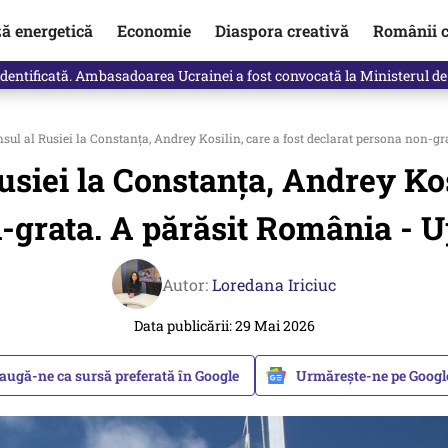
ză energetică
Economie
Diaspora creativă
Românii c
identificată. Ambasadoarea Ucrainei a fost convocată la Ministerul de
nsul al Rusiei la Constanța, Andrey Kosilin, care a fost declarat persona non-g
usiei la Constanța, Andrey Kos
grata. A părăsit România - U
Autor:
Loredana Iriciuc
Data publicării: 29 Mai 2026
augă-ne ca sursă preferată în Google
Urmărește-ne pe Goog