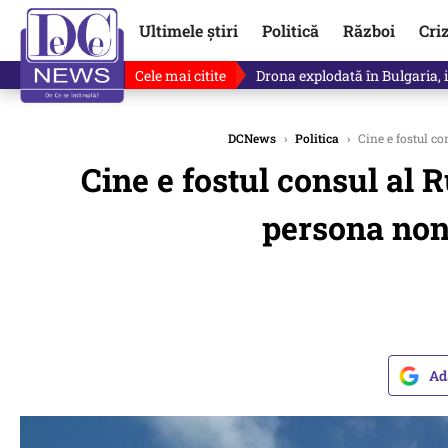
Ultimele știri
Politică
Război
Cri
Cele mai citite
Drona explodată în Bulgaria, 
DCNews
›
Politica
›
Cine e fostul co
Cine e fostul consul al R
persona non-
Ad