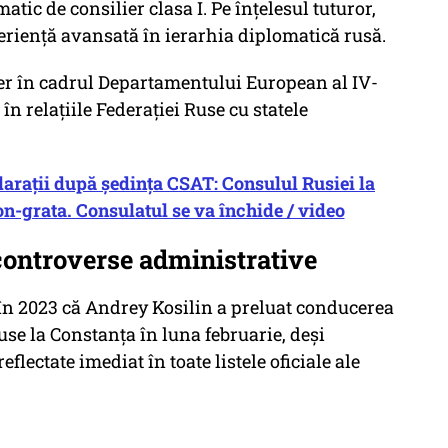
tic de consilier clasa I. Pe înțelesul tuturor,
eriență avansată în ierarhia diplomatică rusă.
iser în cadrul Departamentului European al IV-
în relațiile Federației Ruse cu statele
arații după ședința CSAT: Consulul Rusiei la
n-grata. Consulatul se va închide / video
controverse administrative
 în 2023 că Andrey Kosilin a preluat conducerea
use la Constanța în luna februarie, deși
flectate imediat în toate listele oficiale ale