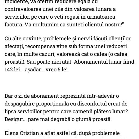
incidente, va oferim reducere egala cu
contravaloarea unei zile din valoarea lunara a
serviciilor, pe care o veti regasi in urmatoarea
factura. Va multumim ca sunteti clientul nostru!”
Cu alte cuvinte, problemele și nervii făcuți clienților
afectați, recompensa vine sub forma unei reduceri
care, în multe cazuri, valorează cât o cafea (o cafea
proastă). Sau poate nici atât. Abonamentul lunar fiind
142 lei... așadar... vreo 5 lei.
Dar o zi de abonament reprezintă într-adevăr o
despăgubire proporțională cu disconfortul creat de
lipsa serviciilor pentru care oamenii plătesc lunar?
Desigur... pare mai degrabă o glumă proastă.
Elena Cristian a aflat astfel că, după problemele