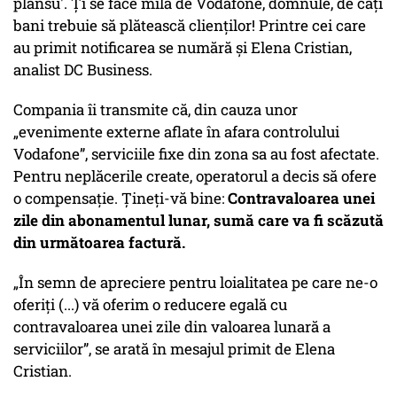
plânsu'. Ți se face milă de Vodafone, domnule, de câți
bani trebuie să plătească clienților! Printre cei care
au primit notificarea se numără și Elena Cristian,
analist DC Business.
Compania îi transmite că, din cauza unor
„evenimente externe aflate în afara controlului
Vodafone”, serviciile fixe din zona sa au fost afectate.
Pentru neplăcerile create, operatorul a decis să ofere
o compensație. Țineți-vă bine:
Contravaloarea unei
zile din abonamentul lunar, sumă care va fi scăzută
din următoarea factură.
„În semn de apreciere pentru loialitatea pe care ne-o
oferiți (...) vă oferim o reducere egală cu
contravaloarea unei zile din valoarea lunară a
serviciilor”, se arată în mesajul primit de Elena
Cristian.