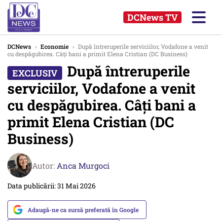
DCNews TV
DCNews
›
Economie
›
După întreruperile serviciilor, Vodafone a venit
cu despăgubirea. Câți bani a primit Elena Cristian (DC Business)
După întreruperile
serviciilor, Vodafone a venit
cu despăgubirea. Câți bani a
primit Elena Cristian (DC
Business)
Autor:
Anca Murgoci
Data publicării: 31 Mai 2026
Adaugă-ne ca sursă preferată în Google