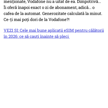
menționate, Vodafone nu a uitat de ea. Dimpotrivă...
Îi oferă înapoi exact o zi de abonament, adică... o
cafea de la automat. Generozitate calculată la minut.
Ce-ți mai poți dori de la Vodafone?!
VEZI ȘI: Cele mai bune aplicații eSIM pentru călătorii
în 2026: ce să cauți înainte să pleci