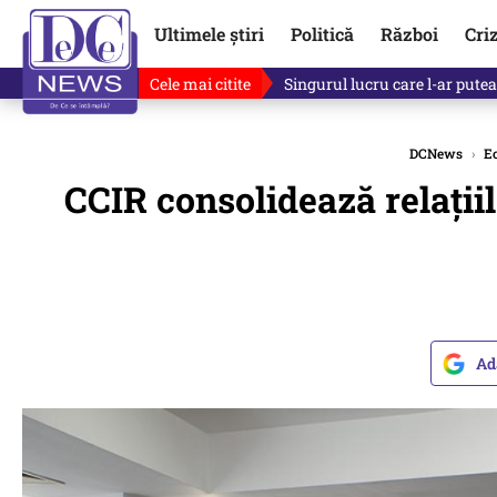
Ultimele știri
Politică
Război
Cri
Cele mai citite
Singurul lucru care l-ar putea 
DCNews
›
E
CCIR consolidează relații
Ad