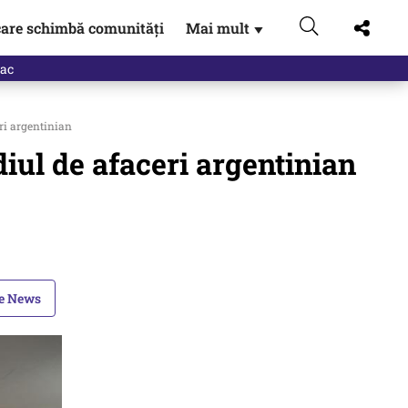
are schimbă comunități
Mai mult
▼
eac
ri argentinian
iul de afaceri argentinian
le News