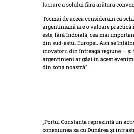
lucrare a solului fără arătură conve
Tocmai de aceea considerăm că schi
argentiniană are o valoare practică
este, fără îndoială, cea mai importa
din sud-estul Europei. Aici se întâln
inovatorii din întreaga regiune — și
argentinieni ar găsi în acest evenime
din zona noastră”.
„Portul Constanța reprezintă un activ
conexiunea sa cu Dunărea și infrastr