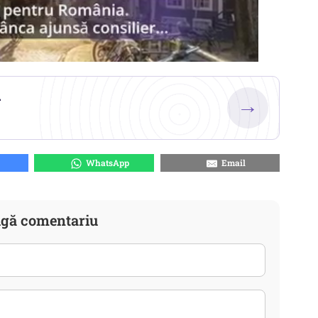
.
→
WhatsApp
Email
gă comentariu