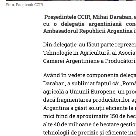
Foto: Facebook CCIR
Președintele CCIR, Mihai Daraban, a a
cu o delegație argentiniană con
Ambasadorul Republicii Argentina 
Din delegație au făcut parte reprezen
Tehnologie în Agricultură, ai Asociaț
Camerei Argentiniene a Producătoril
Având în vedere componența delegați
Daraban, a subliniat faptul că: „Ro
agricolă a Uniunii Europene, un proc
dacă fragmentarea producătorilor agr
Argentina a găsit soluții eficiente la
mici fiind de aproximativ 150 de hecta
alte 40 de milioane de hectare gestio
tehnologii de precizie și eficiente i