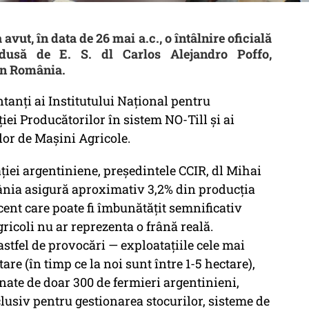
vut, în data de 26 mai a.c., o întâlnire oficială
dusă de E. S. dl Carlos Alejandro Poffo,
în România.
tanți ai Institutului Național pentru
iei Producătorilor în sistem NO-Till și ai
or de Mașini Agricole.
ei argentiniene, președintele CCIR, dl Mihai
mânia asigură aproximativ 3,2% din producția
ent care poate fi îmbunătățit semnificativ
icoli nu ar reprezenta o frână reală.
 astfel de provocări — exploatațiile cele mai
re (în timp ce la noi sunt între 1-5 hectare),
nate de doar 300 de fermieri argentinieni,
nclusiv pentru gestionarea stocurilor, sisteme de