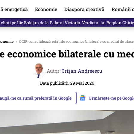
ză energetică
Economie
Diaspora creativă
Românii c
clinti pe Ilie Bolojan de la Palatul Victoria. Verdictul lui Bogdan Chiri
conomie
›
CCIR consolidează relațiile economice bilaterale cu mediul de aface
le economice bilaterale cu med
Autor:
Crişan Andreescu
Data publicării: 29 Mai 2026
augă-ne ca sursă preferată în Google
Urmărește-ne pe Goog