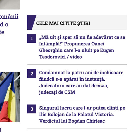
românii
CELE MAI CITITE ȘTIRI
d o
te
„Mă uit și sper să nu fie adevărat ce se
întâmplă!“ Propunerea Oanei
Gheorghiu care l-a uluit pe Eugen
Teodorovici / video
Condamnat la patru ani de închisoare
fiindcă s-a apărat în instanță.
Judecătorii care au dat decizia,
judecați de CSM
Singurul lucru care l-ar putea clinti pe
Ilie Bolojan de la Palatul Victoria.
Verdictul lui Bogdan Chirieac
g