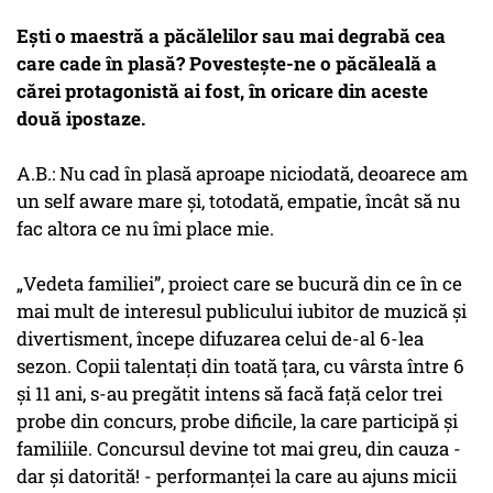
Ești o maestră a păcălelilor sau mai degrabă cea
care cade în plasă? Povestește-ne o păcăleală a
cărei protagonistă ai fost, în oricare din aceste
două ipostaze.
A.B.: Nu cad în plasă aproape niciodată, deoarece am
un self aware mare și, totodată, empatie, încât să nu
fac altora ce nu îmi place mie.
„Vedeta familiei”, proiect care se bucură din ce în ce
mai mult de interesul publicului iubitor de muzică și
divertisment, începe difuzarea celui de-al 6-lea
sezon. Copii talentați din toată țara, cu vârsta între 6
și 11 ani, s-au pregătit intens să facă față celor trei
probe din concurs, probe dificile, la care participă și
familiile. Concursul devine tot mai greu, din cauza -
dar și datorită! - performanței la care au ajuns micii