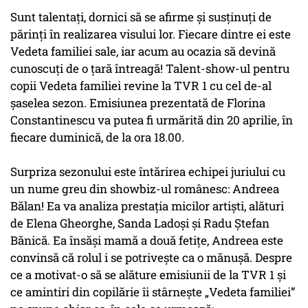
Sunt talentați, dornici să se afirme și susținuți de
părinți în realizarea visului lor. Fiecare dintre ei este
Vedeta familiei sale, iar acum au ocazia să devină
cunoscuți de o țară întreagă! Talent-show-ul pentru
copii Vedeta familiei revine la TVR 1 cu cel de-al
șaselea sezon. Emisiunea prezentată de Florina
Constantinescu va putea fi urmărită din 20 aprilie, în
fiecare duminică, de la ora 18.00.
Surpriza sezonului este întărirea echipei juriului cu
un nume greu din showbiz-ul românesc: Andreea
Bălan! Ea va analiza prestația micilor artiști, alături
de Elena Gheorghe, Sanda Ladoși și Radu Ștefan
Bănică. Ea însăși mamă a două fetițe, Andreea este
convinsă că rolul i se potrivește ca o mănușă. Despre
ce a motivat-o să se alăture emisiunii de la TVR 1 și
ce amintiri din copilărie îi stârnește „Vedeta familiei”