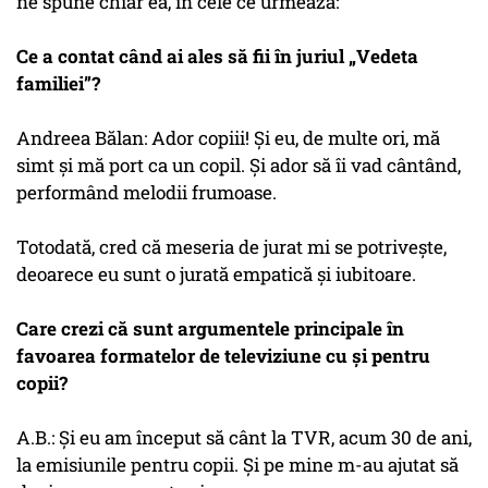
ne spune chiar ea, în cele ce urmează:
Ce a contat când ai ales să fii în juriul „Vedeta
familiei”?
Andreea Bălan: Ador copiii! Și eu, de multe ori, mă
simt și mă port ca un copil. Și ador să îi vad cântând,
performând melodii frumoase.
Totodată, cred că meseria de jurat mi se potrivește,
deoarece eu sunt o jurată empatică și iubitoare.
Care crezi că sunt argumentele principale în
favoarea formatelor de televiziune cu și pentru
copii?
A.B.: Și eu am început să cânt la TVR, acum 30 de ani,
la emisiunile pentru copii. Și pe mine m-au ajutat să