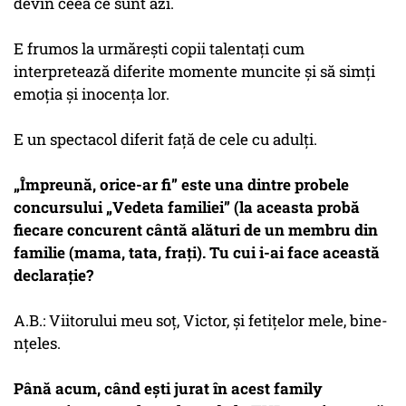
devin ceea ce sunt azi.
E frumos la urmărești copii talentați cum
interpretează diferite momente muncite și să simți
emoția și inocența lor.
E un spectacol diferit față de cele cu adulți.
„Împreună, orice-ar fi” este una dintre probele
concursului „Vedeta familiei” (la aceasta probă
fiecare concurent cântă alături de un membru din
familie (mama, tata, frați). Tu cui i-ai face această
declarație?
A.B.: Viitorului meu soț, Victor, și fetițelor mele, bine-
nțeles.
Până acum, când ești jurat în acest family