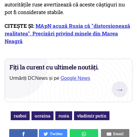
autoritățile ruse avertizează că aceste câștiguri nu
pot fi considerate stabile.
CITEȘTE ȘI:
MApN acuză Rusia că "distorsionează
realitatea". Precizări privind minele din Marea
Neagră
Fiți la curent cu ultimele noutăți.
Urmăriți DCNews și pe
Google News
→
razboi
ucraina
rusia
vladimir putin
Twitter
Email