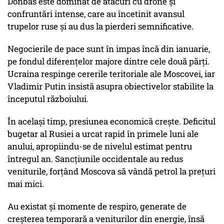
Donbas este dominat de atacuri cu drone și
confruntări intense, care au încetinit avansul
trupelor ruse și au dus la pierderi semnificative.
Negocierile de pace sunt în impas încă din ianuarie,
pe fondul diferențelor majore dintre cele două părți.
Ucraina respinge cererile teritoriale ale Moscovei, iar
Vladimir Putin insistă asupra obiectivelor stabilite la
începutul războiului.
În același timp, presiunea economică crește. Deficitul
bugetar al Rusiei a urcat rapid în primele luni ale
anului, apropiindu-se de nivelul estimat pentru
întregul an. Sancțiunile occidentale au redus
veniturile, forțând Moscova să vândă petrol la prețuri
mai mici.
Au existat și momente de respiro, generate de
creșterea temporară a veniturilor din energie, însă