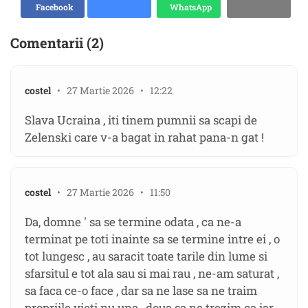
Facebook
WhatsApp
Comentarii (2)
costel
• 27 Martie 2026 • 12:22
Slava Ucraina , iti tinem pumnii sa scapi de
Zelenski care v-a bagat in rahat pana-n gat !
costel
• 27 Martie 2026 • 11:50
Da, domne ' sa se termine odata , ca ne-a
terminat pe toti inainte sa se termine intre ei , o
tot lungesc , au saracit toate tarile din lume si
sfarsitul e tot ala sau si mai rau , ne-am saturat ,
sa faca ce-o face , dar sa ne lase sa ne traim
propriile vieti nu una , doua sa ne trezim ca iar