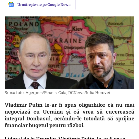
Urmărește-ne pe Google News
Sursa foto: Agerpres/Pexels. Colaj DCNews/Iulia Horovei
Vladimir Putin le-ar fi spus oligarhilor că nu mai
negociază cu Ucraina și că vrea să cucerească
integral Donbasul, cerându-le totodată să sprijine
financiar bugetul pentru război.
Liderul de la Kremlin, Vladimir Putin, le-ar fi spus