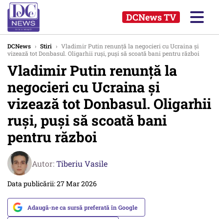
DCNews TV
DCNews
›
Stiri
›
Vladimir Putin renunță la negocieri cu Ucraina și
vizează tot Donbasul. Oligarhii ruși, puși să scoată bani pentru război
Vladimir Putin renunță la
negocieri cu Ucraina și
vizează tot Donbasul. Oligarhii
ruși, puși să scoată bani
pentru război
Autor:
Tiberiu Vasile
Data publicării: 27 Mar 2026
Adaugă-ne ca sursă preferată în Google