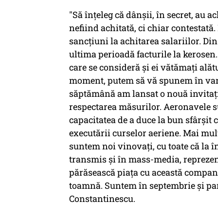
"Să înţeleg că dânşii, în secret, au 
nefiind achitată, ci chiar contestată.
sancţiuni la achitarea salariilor. Di
ultima perioadă facturile la kerosen.
care se consideră şi ei vătămaţi alăt
moment, putem să vă spunem în varia
săptămână am lansat o nouă invitaţie 
respectarea măsurilor. Aeronavele su
capacitatea de a duce la bun sfârşit
executării curselor aeriene. Mai mult
suntem noi vinovaţi, cu toate că la 
transmis şi în mass-media, reprezent
părăsească piaţa cu această compani
toamnă. Suntem în septembrie şi pare
Constantinescu.