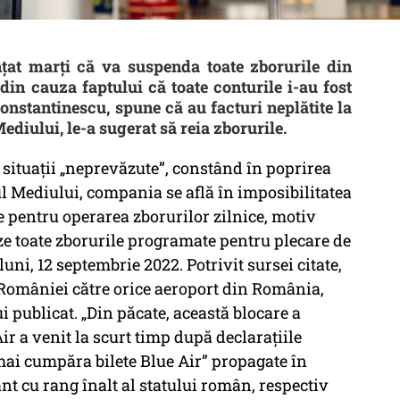
at marți că va suspenda toate zborurile din
din cauza faptului că toate conturile i-au fost
onstantinescu, spune că au facturi neplătite la
diului, le-a sugerat să reia zborurile.
 situații „neprevăzute”, constând în poprirea
ul Mediului, compania se află în imposibilitatea
e pentru operarea zborurilor zilnice, motiv
eze toate zborurile programate pentru plecare de
ni, 12 septembrie 2022. Potrivit sursei citate,
ă României către orice aeroport din România,
i publicat. „Din păcate, această blocare a
ir a venit la scurt timp după declarațiile
 mai cumpăra bilete Blue Air” propagate în
nt cu rang înalt al statului român, respectiv