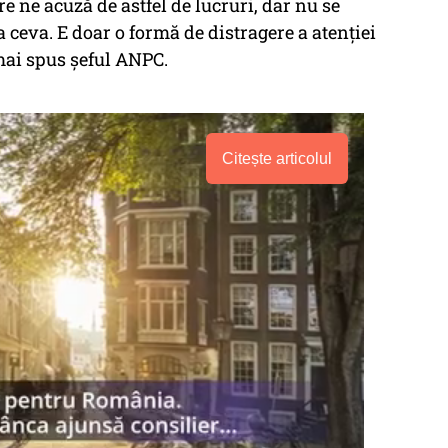
re ne acuză de astfel de lucruri, dar nu se
a ceva. E doar o formă de distragere a atenţiei
 mai spus şeful ANPC.
Citește articolul