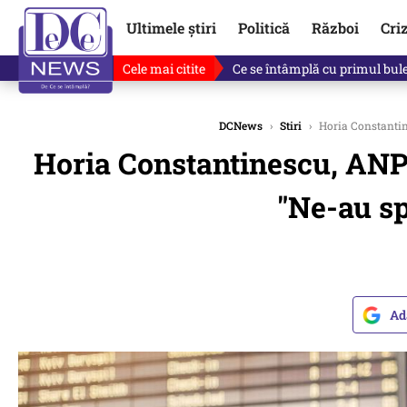
Ultimele știri
Politică
Război
Cri
Cele mai citite
Ce se întâmplă cu primul bulet
DCNews
›
Stiri
›
Horia Constantine
Horia Constantinescu, ANPC
"Ne-au sp
Ad