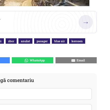
.
→
ii
zbor
anulat
pasager
blue air
kerosen
WhatsApp
Email
gă comentariu