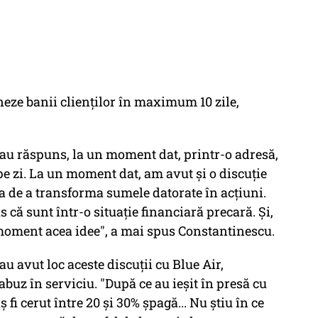
neze banii clienţilor în maximum 10 zile,
e-au răspuns, la un moment dat, printr-o adresă,
e zi. La un moment dat, am avut şi o discuţie
ea de a transforma sumele datorate în acţiuni.
că sunt într-o situaţie financiară precară. Şi,
 moment acea idee", a mai spus Constantinescu.
au avut loc aceste discuţii cu Blue Air,
uz în serviciu. "După ce au ieşit în presă cu
ş fi cerut între 20 şi 30% şpagă... Nu ştiu în ce