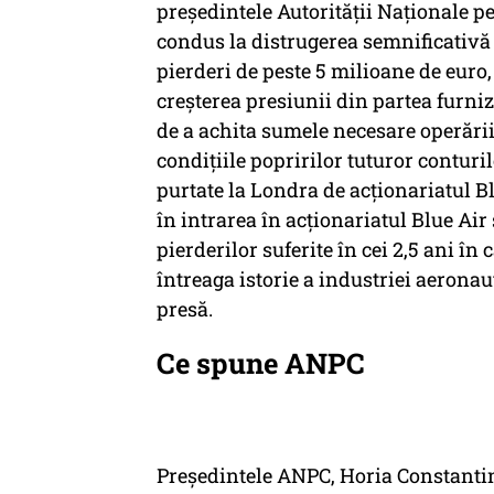
președintele Autorității Naționale 
condus la distrugerea semnificativă 
pierderi de peste 5 milioane de euro,
creșterea presiunii din partea furnizo
de a achita sumele necesare operării
condițiile popririlor tuturor conturilo
purtate la Londra de acționariatul Bl
în intrarea în acționariatul Blue Air 
pierderilor suferite în cei 2,5 ani în 
întreaga istorie a industriei aerona
presă.
Ce spune ANPC
Preşedintele ANPC, Horia Constantine