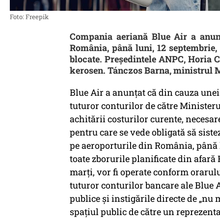
Foto: Freepik
Compania aeriană Blue Air a anunț
România, până luni, 12 septembrie, 
blocate. Preşedintele ANPC, Horia C
kerosen. Tánczos Barna, ministrul Me
Blue Air a anunţat că din cauza unei
tuturor conturilor de către Minister
achitării costurilor curente, necesar
pentru care se vede obligată să sist
pe aeroporturile din România, până lu
toate zborurile planificate din afar
marți, vor fi operate conform orarulu
tuturor conturilor bancare ale Blue A
publice și instigările directe de „nu
spațiul public de către un reprezenta