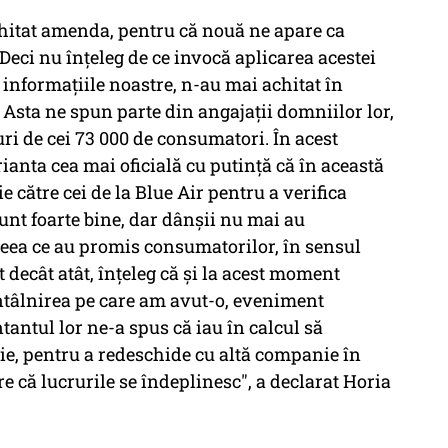
achitat amenda, pentru că nouă ne apare ca
 Deci nu înţeleg de ce invocă aplicarea acestei
n informaţiile noastre, n-au mai achitat în
 Asta ne spun parte din angajaţii domniilor lor,
uri de cei 73 000 de consumatori. În acest
nta cea mai oficială cu putinţă că în această
către cei de la Blue Air pentru a verifica
nt foarte bine, dar dânşii nu mai au
 ceea ce au promis consumatorilor, în sensul
 decât atât, înţeleg că şi la acest moment
întâlnirea pe care am avut-o, eveniment
antul lor ne-a spus că iau în calcul să
e, pentru a redeschide cu altă companie în
 că lucrurile se îndeplinesc", a declarat Horia