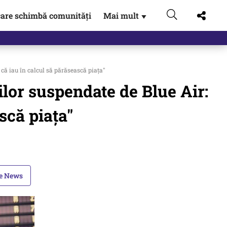
are schimbă comunități
Mai mult
▼
că iau în calcul să părăsească piaţa"
lor suspendate de Blue Air:
scă piaţa"
le News