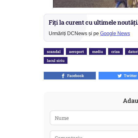
Fiți la curent cu ultimele noutăți
Urmăriți DCNews și pe
Google News
scandal
aeroport
mediu
criza
dator
lacul siriu
Facebook
Twitter
Adau