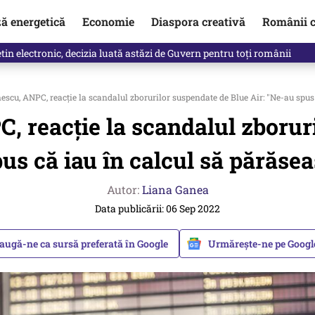
ză energetică
Economie
Diaspora creativă
Românii c
in electronic, decizia luată astăzi de Guvern pentru toți românii
scu, ANPC, reacţie la scandalul zborurilor suspendate de Blue Air: "Ne-au spus 
, reacţie la scandalul zboruri
us că iau în calcul să părăsea
Autor:
Liana Ganea
Data publicării: 06 Sep 2022
augă-ne ca sursă preferată în Google
Urmărește-ne pe Goog