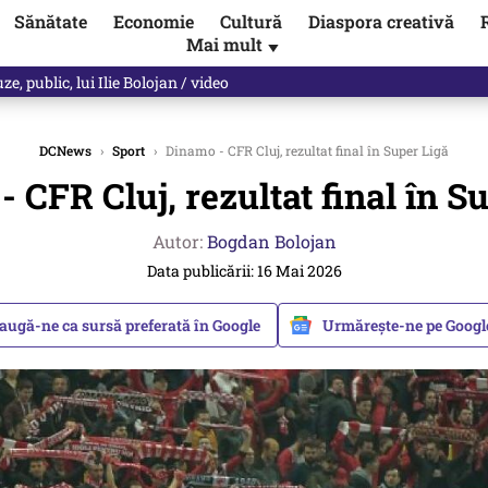
Sănătate
Economie
Cultură
Diaspora creativă
Mai mult
▼
les praful de tot!” Eugen Teodorovici, reacție după ce Green Deal-ul a
DCNews
›
Sport
›
Dinamo - CFR Cluj, rezultat final în Super Ligă
 CFR Cluj, rezultat final în S
Autor:
Bogdan Bolojan
Data publicării: 16 Mai 2026
augă-ne ca sursă preferată în Google
Urmărește-ne pe Goog