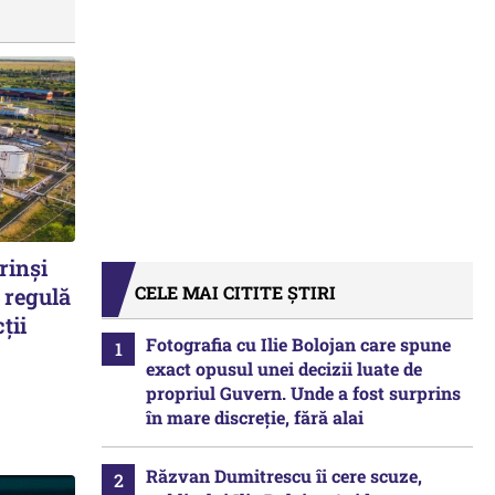
rinși
CELE MAI CITITE ȘTIRI
 regulă
ții
Fotografia cu Ilie Bolojan care spune
exact opusul unei decizii luate de
propriul Guvern. Unde a fost surprins
în mare discreție, fără alai
Răzvan Dumitrescu îi cere scuze,