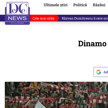
Ultimele știri
Politică
Război
Cele mai citite
„Dacă facem treaba asta, s-a a
Dinamo -
Ad