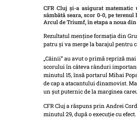
CFR Cluj şi-a asigurat matematic
sâmbătă seara, scor 0-0, pe terenul
Arcul de Triumf, în etapa a noua din 
Rezultatul menţine formaţia din Gru
patru şi va merge la barajul pentru 
„Câinii” au avut o primă repriză mai
scorului în câteva rânduri important
minutul 15, însă portarul Mihai Popa
de cap a atacantului dinamovist. Ma
un şut puternic de la marginea careu
CFR Cluj a răspuns prin Andrei Corde
minutul 29, după o execuţie cu efect.