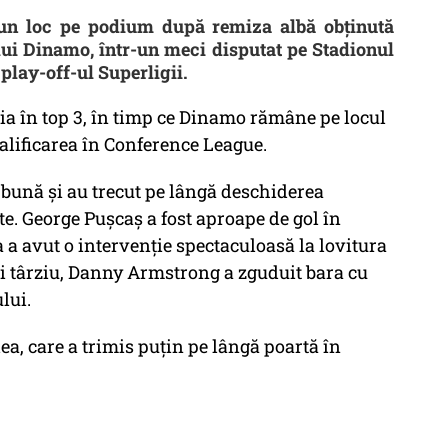
 un loc pe podium după remiza albă obţinută
 lui Dinamo, într-un meci disputat pe Stadionul
play-off-ul Superligii.
ia în top 3, în timp ce Dinamo rămâne pe locul
calificarea în Conference League.
 bună şi au trecut pe lângă deschiderea
e. George Puşcaş a fost aproape de gol în
 a avut o intervenţie spectaculoasă la lovitura
i târziu, Danny Armstrong a zguduit bara cu
lui.
a, care a trimis puţin pe lângă poartă în