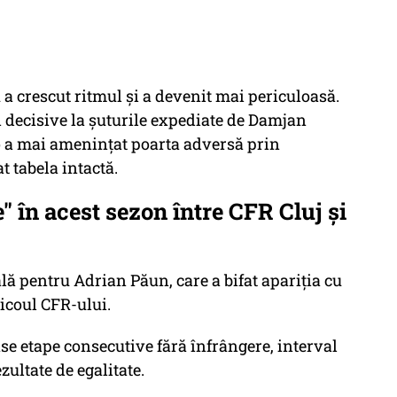
a crescut ritmul şi a devenit mai periculoasă.
 decisive la şuturile expediate de Damjan
o a mai ameninţat poarta adversă prin
 tabela intactă.
" în acest sezon între CFR Cluj și
lă pentru Adrian Păun, care a bifat apariţia cu
ricoul CFR-ului.
ase etape consecutive fără înfrângere, interval
ezultate de egalitate.