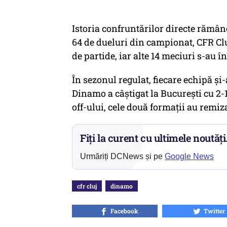
Istoria confruntărilor directe rămân
64 de dueluri din campionat, CFR Clu
de partide, iar alte 14 meciuri s-au în
În sezonul regulat, fiecare echipă şi-
Dinamo a câştigat la Bucureşti cu 2-1,
off-ului, cele două formaţii au remizat
Fiți la curent cu ultimele noutăți
Urmăriți DCNews și pe
Google News
cfr cluj
dinamo
Facebook
Twitter