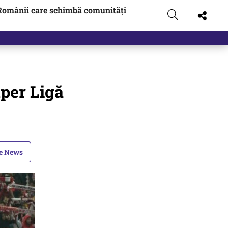
Românii care schimbă comunități
 pus pe…
uper Ligă
le News