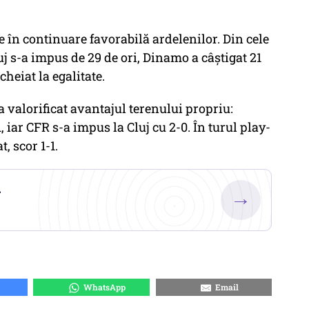
e în continuare favorabilă ardelenilor. Din cele
j s-a impus de 29 de ori, Dinamo a câştigat 21
cheiat la egalitate.
a valorificat avantajul terenului propriu:
 iar CFR s-a impus la Cluj cu 2-0. În turul play-
, scor 1-1.
.
→
WhatsApp
Email