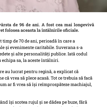
 vârsta de 96 de ani. A fost cea mai longevivă
et folosea aceasta la întâlnirile oficiale.
t timp de 70 de ani, perioadă în care a
 gale şi evenimente caritabile. Suverana s-a
vedete şi alte personalităţi publice. Iată codul
 echipa sa, la aceste întâlniri.
e au lucrat pentru regină, a explicat că
 că vrea să plece acasă. Tot ce trebuia să facă
 cum ar fi vrea să îşi reîmprospăteze machiajul,
ând îşi scotea rujul şi se dădea pe buze, fără