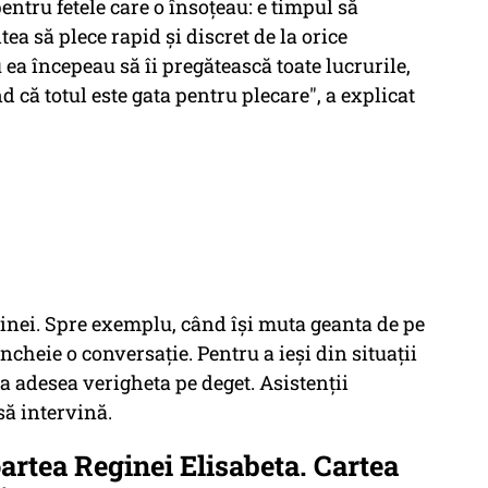
ntru fetele care o însoţeau: e timpul să
ea să plece rapid şi discret de la orice
ea începeau să îi pregătească toate lucrurile,
nd că totul este gata pentru plecare", a explicat
eginei. Spre exemplu, când îşi muta geanta de pe
ncheie o conversaţie. Pentru a ieşi din situaţii
tea adesea verigheta pe deget. Asistenţii
să intervină.
rtea Reginei Elisabeta. Cartea