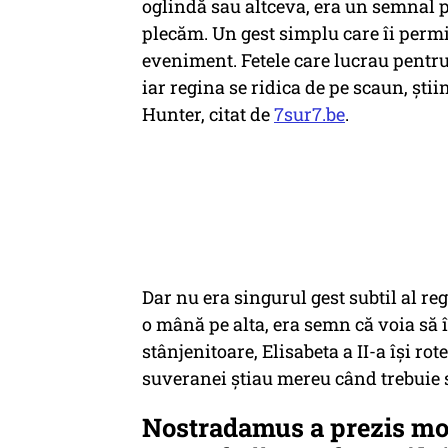
oglindă sau altceva, era un semnal pe
plecăm. Un gest simplu care îi permit
eveniment. Fetele care lucrau pentru 
iar regina se ridica de pe scaun, ştii
Hunter, citat de
7sur7.be
.
Dar nu era singurul gest subtil al r
o mână pe alta, era semn că voia să î
stânjenitoare, Elisabeta a II-a îşi ro
suveranei ştiau mereu când trebuie 
Nostradamus a prezis moa