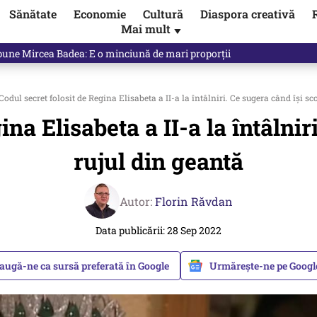
Sănătate
Economie
Cultură
Diaspora creativă
Mai mult
▼
spune Mircea Badea: E o minciună de mari proporții
Codul secret folosit de Regina Elisabeta a II-a la întâlniri. Ce sugera când îşi sc
ina Elisabeta a II-a la întâlnir
rujul din geantă
Autor:
Florin Răvdan
Data publicării: 28 Sep 2022
augă-ne ca sursă preferată în Google
Urmărește-ne pe Goog