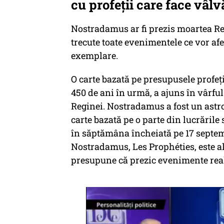
cu profeții care face vâlv
Nostradamus ar fi prezis moartea Regi
trecute toate evenimentele ce vor af
exemplare.
O carte bazată pe presupusele profeț
450 de ani în urmă, a ajuns în vârful
Reginei. Nostradamus a fost un astrol
carte bazată pe o parte din lucrăril
în săptămâna încheiată pe 17 septem
Nostradamus, Les Prophéties, este al
presupune că prezic evenimente rea