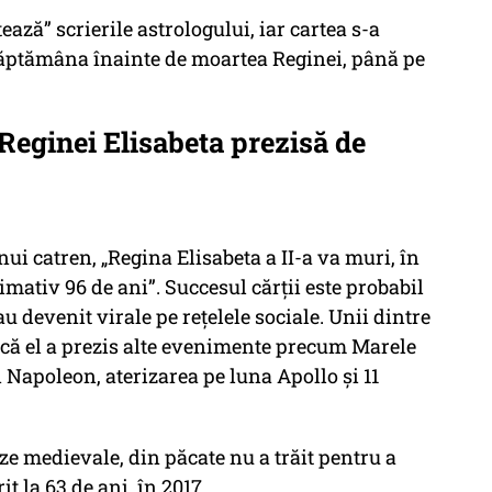
ază” scrierile astrologului, iar cartea s-a
săptămâna înainte de moartea Reginei, până pe
Reginei Elisabeta prezisă de
nui catren, „Regina Elisabeta a II-a va muri, în
imativ 96 de ani”. Succesul cărții este probabil
au devenit virale pe rețelele sociale. Unii dintre
 că el a prezis alte evenimente precum Marele
 Napoleon, aterizarea pe luna Apollo și 11
ze medievale, din păcate nu a trăit pentru a
t la 63 de ani, în 2017.