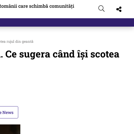
Românii care schimbă comunități
otea rujul din geantă
i. Ce sugera când îşi scotea
le News