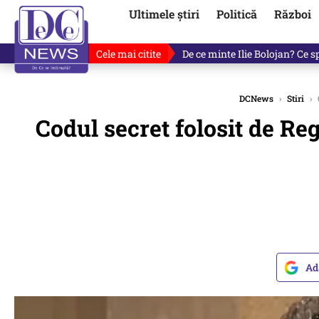
Ultimele știri
Politică
Război
Cele mai citite
De ce minte Ilie Bolojan? Ce 
DCNews
›
Stiri
›
Codul secret folosit de Reg
Ad