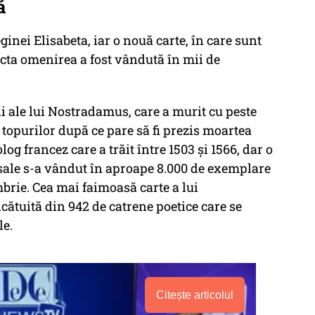
ă
nei Elisabeta, iar o nouă carte, în care sunt
ecta omenirea a fost vândută în mii de
ii ale lui Nostradamus, care a murit cu peste
 topurilor după ce pare să fi prezis moartea
og francez care a trăit între 1503 și 1566, dar o
e sale s-a vândut în aproape 8.000 de exemplare
brie. Cea mai faimoasă carte a lui
cătuită din 942 de catrene poetice care se
le.
Citește articolul