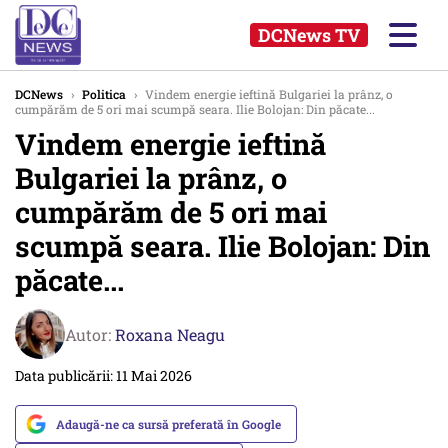
DCNews TV
DCNews
›
Politica
›
Vindem energie ieftină Bulgariei la prânz, o
cumpărăm de 5 ori mai scumpă seara. Ilie Bolojan: Din păcate...
Vindem energie ieftină
Bulgariei la prânz, o
cumpărăm de 5 ori mai
scumpă seara. Ilie Bolojan: Din
păcate...
Autor:
Roxana Neagu
Data publicării: 11 Mai 2026
Adaugă-ne ca sursă preferată în Google