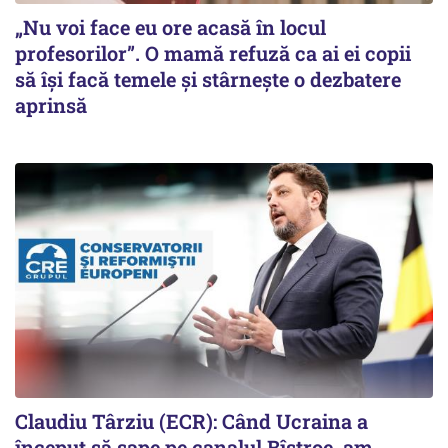
„Nu voi face eu ore acasă în locul
profesorilor”. O mamă refuză ca ai ei copii
să își facă temele și stârnește o dezbatere
aprinsă
Claudiu Târziu (ECR): Când Ucraina a
început să sape pe canalul Bîstroe, am