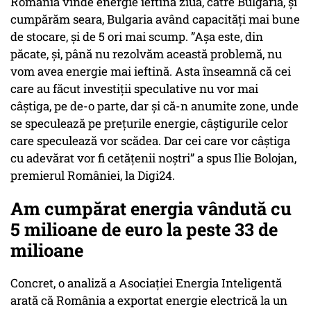
România vinde energie ieftină ziua, către Bulgaria, și
cumpărăm seara, Bulgaria având capacități mai bune
de stocare, și de 5 ori mai scump. ”Așa este, din
păcate, și, până nu rezolvăm această problemă, nu
vom avea energie mai ieftină. Asta înseamnă că cei
care au făcut investiții speculative nu vor mai
câștiga, pe de-o parte, dar și că-n anumite zone, unde
se speculează pe prețurile energie, câștigurile celor
care speculează vor scădea. Dar cei care vor câștiga
cu adevărat vor fi cetățenii noștri” a spus Ilie Bolojan,
premierul României, la Digi24.
Am cumpărat energia vândută cu
5 milioane de euro la peste 33 de
milioane
Concret, o analiză a Asociației Energia Inteligentă
arată că România a exportat energie electrică la un