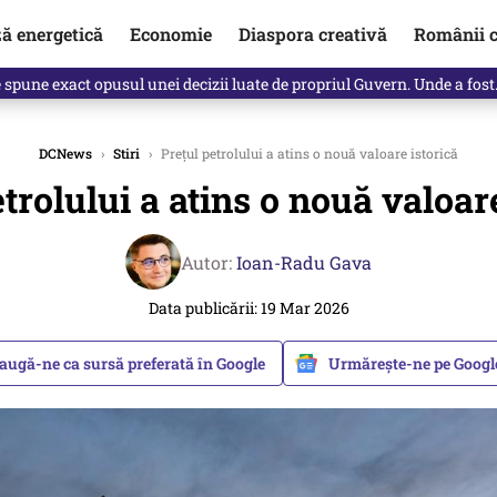
ză energetică
Economie
Diaspora creativă
Românii c
Vîrdol, dezvăluite de o colegă. Povestea pilotului militar dincolo de…
DCNews
›
Stiri
›
Prețul petrolului a atins o nouă valoare istorică
trolului a atins o nouă valoar
Autor:
Ioan-Radu Gava
Data publicării: 19 Mar 2026
augă-ne ca sursă preferată în Google
Urmărește-ne pe Goog