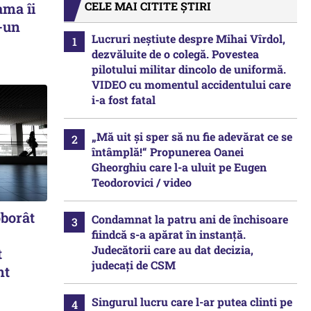
CELE MAI CITITE ȘTIRI
ama îi
r-un
Lucruri neștiute despre Mihai Vîrdol,
dezvăluite de o colegă. Povestea
pilotului militar dincolo de uniformă.
VIDEO cu momentul accidentului care
i-a fost fatal
„Mă uit și sper să nu fie adevărat ce se
întâmplă!“ Propunerea Oanei
Gheorghiu care l-a uluit pe Eugen
Teodorovici / video
oborât
Condamnat la patru ani de închisoare
fiindcă s-a apărat în instanță.
Judecătorii care au dat decizia,
t
judecați de CSM
nt
Singurul lucru care l-ar putea clinti pe