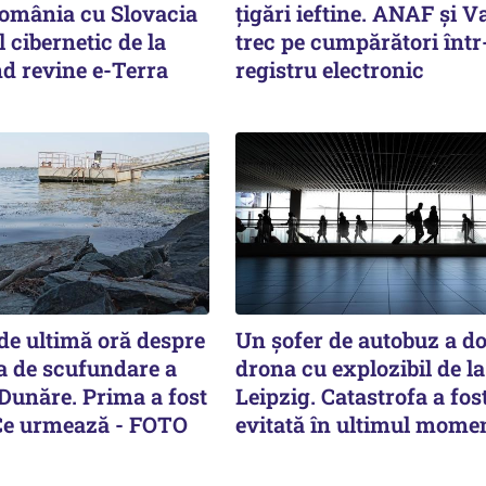
omânia cu Slovacia
țigări ieftine. ANAF și V
 cibernetic de la
trec pe cumpărători înt
d revine e-Terra
registru electronic
de ultimă oră despre
Un șofer de autobuz a d
a de scufundare a
drona cu explozibil de la
 Dunăre. Prima a fost
Leipzig. Catastrofa a fos
Ce urmează - FOTO
evitată în ultimul mome