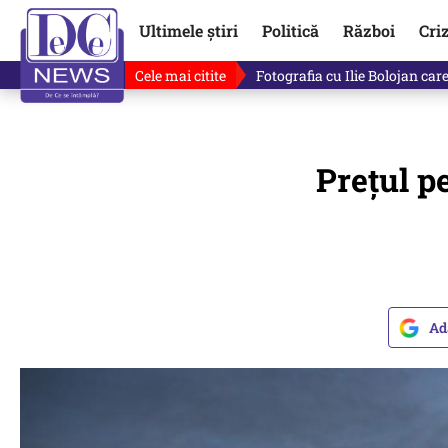
Ultimele știri
Politică
Război
Cri
Cele mai citite
Lucruri neștiute despre Mihai 
Prețul pe
Ad