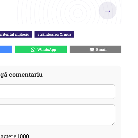
.
→
oritentul mijlociu
strâmtoarea Ormuz
WhatsApp
Email
gă comentariu
actere 1000