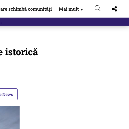
are schimbă comunități
Mai mult
▼
e istorică
le News