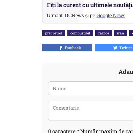
Fiți la curent cu ultimele noutăți
Urmăriți DCNews și pe
Google News
pret petrol
combustibil
razboi
iran
Facebook
Twitter
Adau
0
caractere :: Număr maxim de car