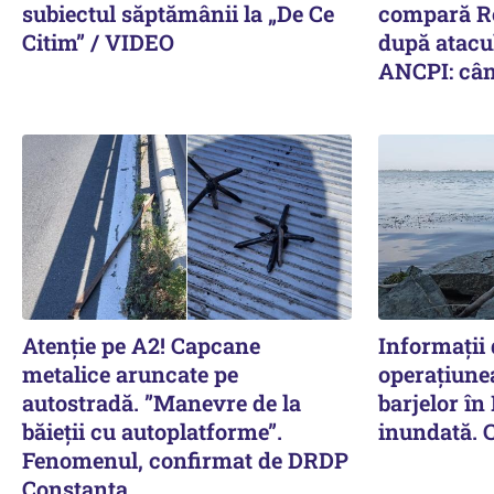
subiectul săptămânii la „De Ce
compară R
Citim” / VIDEO
după atacul
ANCPI: cân
Atenție pe A2! Capcane
Informații 
metalice aruncate pe
operațiune
autostradă. ”Manevre de la
barjelor în
băieții cu autoplatforme”.
inundată. 
Fenomenul, confirmat de DRDP
Constanța