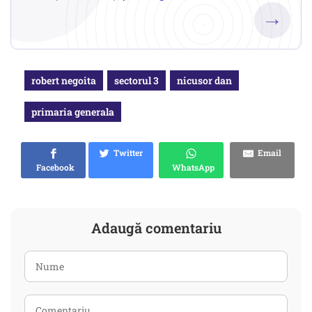
→
robert negoita
sectorul 3
nicusor dan
primaria generala
Twitter
Email
Facebook
WhatsApp
Adaugă comentariu