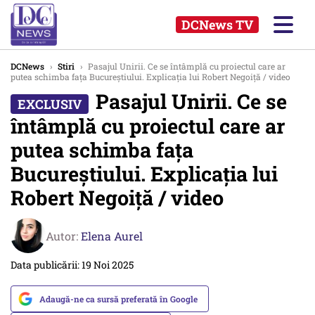
DCNews TV
DCNews
›
Stiri
›
Pasajul Unirii. Ce se întâmplă cu proiectul care ar
putea schimba fața Bucureștiului. Explicația lui Robert Negoiță / video
Pasajul Unirii. Ce se
întâmplă cu proiectul care ar
putea schimba fața
Bucureștiului. Explicația lui
Robert Negoiță / video
Autor:
Elena Aurel
Data publicării: 19 Noi 2025
Adaugă-ne ca sursă preferată în Google