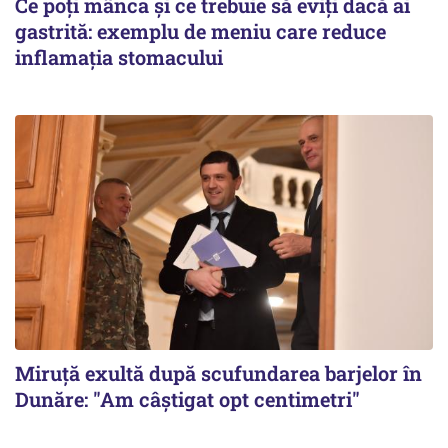
Ce poți mânca și ce trebuie să eviți dacă ai
gastrită: exemplu de meniu care reduce
inflamația stomacului
Miruță exultă după scufundarea barjelor în
Dunăre: "Am câștigat opt centimetri"