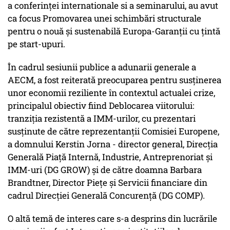
a conferinței internationale si a seminarului, au avut
ca focus Promovarea unei schimbări structurale
pentru o nouă și sustenabilă Europa-Garanții cu țintă
pe start-upuri.
În cadrul sesiunii publice a adunarii generale a
AECM, a fost reiterată preocuparea pentru susținerea
unor economii reziliente în contextul actualei crize,
principalul obiectiv fiind Deblocarea viitorului:
tranziția rezistentă a IMM-urilor, cu prezentari
susținute de către reprezentanții Comisiei Europene,
a domnului Kerstin Jorna - director general, Direcția
Generală Piață Internă, Industrie, Antreprenoriat și
IMM-uri (DG GROW) și de către doamna Barbara
Brandtner, Director Piețe și Servicii financiare din
cadrul Direcției Generală Concurență (DG COMP).
O altă temă de interes care s-a desprins din lucrările