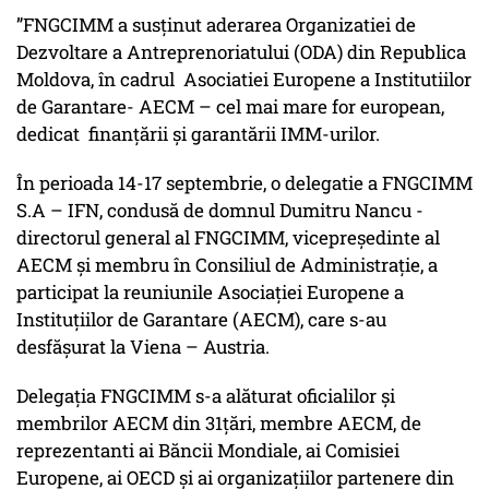
”FNGCIMM a susținut aderarea Organizatiei de
Dezvoltare a Antreprenoriatului (ODA) din Republica
Moldova, în cadrul Asociatiei Europene a Institutiilor
de Garantare- AECM – cel mai mare for european,
dedicat finanțării și garantării IMM-urilor.
În perioada 14-17 septembrie, o delegatie a FNGCIMM
S.A – IFN, condusă de domnul Dumitru Nancu -
directorul general al FNGCIMM, vicepreședinte al
AECM și membru în Consiliul de Administrație, a
participat la reuniunile Asociației Europene a
Instituțiilor de Garantare (AECM), care s-au
desfășurat la Viena – Austria.
Delegația FNGCIMM s-a alăturat oficialilor și
membrilor AECM din 31țări, membre AECM, de
reprezentanti ai Băncii Mondiale, ai Comisiei
Europene, ai OECD și ai organizațiilor partenere din