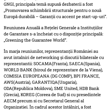
GNGI, principala temă supusă dezbaterii a fost
„Promovarea schimbării structurale pentru o nouă
Europă durabilă – Garanții cu accent pe start-up-uri”.
Reuniunea Anuală a Rețelei Generale a Instituțiilor
de Garantare s-a încheiat cu o dispoziție principală:
„Greening the Guarantee World”.
În marja reuniunilor, reprezentanții României au
avut intalniri de networking și discutii bilaterale cu
reprezentantii: SOCAMA(Franta), SAECA(Spania),
WORLD BANK (biroul de reprezentare de la Viena),
COMISIA EUROPEANA (DG COMP), BPI FRANCE,
AWS(Austria), GARANTIQA(Ungaria),
ODA(Republica Moldova), SME United, HDB Bank
(Grecia), KOREG (Coreea de Sud) si cu presedintele
AECM precum si cu Secretarul General al
Organizatiei. În cadrul acestor întâlniri, a fost