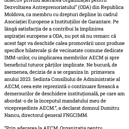
Dezvoltarea Antreprenoriatului” (ODA) din Republica
Moldova, ca membru cu drepturi depline în cadrul
Asociaţiei Europene a Instituţiilor de Garantare. Pe
lângă satisfacția de a contribui la împlinirea
aspirației europene a ODA, nu pot să nu remarc că
acest fapt va deschide calea promovării unor produse
specifice bilaterale și de vecinatate comune dedicate
IMM-urilor, cu implicarea membrilor AECM și spre
beneficiul tuturor părților implicate. Ne bucură, de
asemenea, decizia de a se organiza în primavara
anului 2023. Sedinta Consiliului de Administratie al
AECM, ceea este reprezintă o continuare firească a
demersurilor de deschidere instituțională, pe care am
abordat-o de la începutul mandatului meu de
vicepreședinte AECM.”, a declarat domnul Dumitru
Nancu, directorul general FNGCIMM.
“Prin aderarea la AECM, Organizația pentru