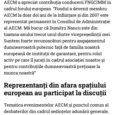
AECM a apreciat contribuția conducerii FNGCIMM în
cadrul forului european “Fondul a devenit membru
AECM la doar doi ani de la înființare și din 2007 este
reprezentat permanent în Consiliul de Administrație
al AECM. Mă bucur că Dumitru Nancu este din
toamna anului trecut unul dintre vicepreședinții mei.
Suntem foarte recunoscători pentru angajamentul
dumneavoastră puternic față de familia noastră
europeană de instituții de garantare, pentru rolul
activ pe care îl jucați în cadrul asociației noastre și
pentru contribuțiile dumneavoastră prețioase la
munca noastră”
Reprezentanți din afara spațiului
european au participat la discuții
Tematica evenimentelor AECM și punctul comun al
dezbaterilor din cadrul sedințelor adunării generale,