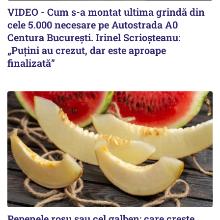
VIDEO - Cum s-a montat ultima grindă din
cele 5.000 necesare pe Autostrada A0
Centura București. Irinel Scrioșteanu:
„Puțini au crezut, dar este aproape
finalizată”
Pepenele roșu sau cel galben: care crește