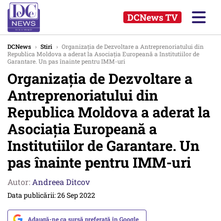
DCNews TV
DCNews
›
Stiri
›
Organizația de Dezvoltare a Antreprenoriatului din
Republica Moldova a aderat la Asociația Europeană a Institutiilor de
Garantare. Un pas înainte pentru IMM-uri
Organizația de Dezvoltare a
Antreprenoriatului din
Republica Moldova a aderat la
Asociația Europeană a
Institutiilor de Garantare. Un
pas înainte pentru IMM-uri
Autor:
Andreea Ditcov
Data publicării: 26 Sep 2022
Adaugă-ne ca sursă preferată în Google