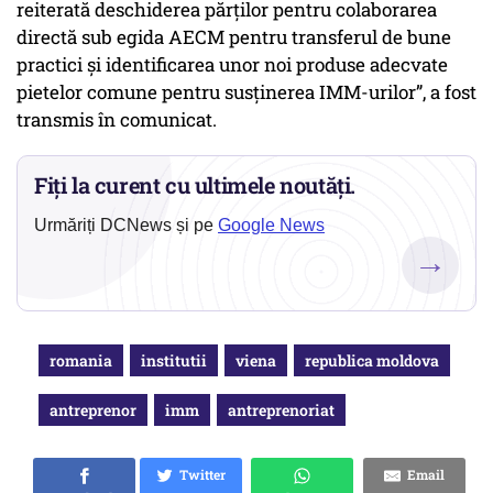
reiterată deschiderea părților pentru colaborarea
directă sub egida AECM pentru transferul de bune
practici și identificarea unor noi produse adecvate
pietelor comune pentru susținerea IMM-urilor”, a fost
transmis în comunicat.
Fiți la curent cu ultimele noutăți.
Urmăriți DCNews și pe
Google News
→
romania
institutii
viena
republica moldova
antreprenor
imm
antreprenoriat
Twitter
Email