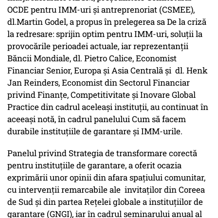
OCDE pentru IMM-uri și antreprenoriat (CSMEE),
dl.Martin Godel, a propus în prelegerea sa De la criză
la redresare: sprijin optim pentru IMM-uri, soluții la
provocările perioadei actuale, iar reprezentanții
Băncii Mondiale, dl. Pietro Calice, Economist
Financiar Senior, Europa și Asia Centrală și dl. Henk
Jan Reinders, Economist din Sectorul Financiar
privind Finanțe, Competitivitate și Inovare Global
Practice din cadrul aceleași instituții, au continuat în
aceeași notă, în cadrul panelului Cum să facem
durabile instituțiile de garantare și IMM-urile.
Panelul privind Strategia de transformare corectă
pentru instituțiile de garantare, a oferit ocazia
exprimării unor opinii din afara spațiului comunitar,
cu intervenții remarcabile ale invitaților din Coreea
de Sud și din partea Rețelei globale a instituțiilor de
garantare (GNGI), iar în cadrul seminarului anual al