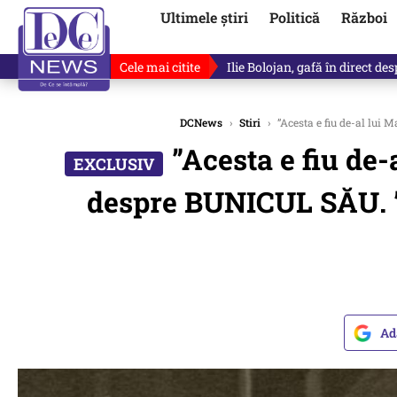
Ultimele știri
Politică
Război
Cele mai citite
Ilie Bolojan, gafă în direct de
DCNews
›
Stiri
›
”Acesta e fiu de-al lui 
”Acesta e fiu de
despre BUNICUL SĂU. ”Ac
Ad