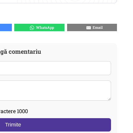
WhatsApp
Email
gă comentariu
actere 1000
Trimite