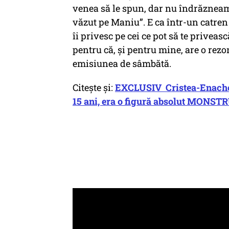
venea să le spun, dar nu îndrăzneam:
văzut pe Maniu”. E ca într-un catr
îi privesc pe cei ce pot să te priveasc
pentru că, și pentru mine, are o rez
emisiunea de sâmbătă.
Citește și:
EXCLUSIV Cristea-Enache,
15 ani, era o figură absolut MONSTRU