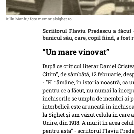
Iuliu Maniu/ foto memorialsighet.ro
Scriitorul Flaviu Predescu a făcut
bunicul său, care, copil fiind, a fost
”Un mare vinovat”
După ce criticul literar Daniel Crist
Citim”, de sâmbătă, 12 februarie, des
-
”El rămâne, în istoria noastră, ca 
pentru ce a făcut, nu numai la încep
închisorile se umplu de membri ai part
interbelică este aruncată în închiso
la Sighet și am văzut celula în care 
Unire, din 1918. A murit în acea cel
pentru asta” -
scriitorul Flaviu Pred