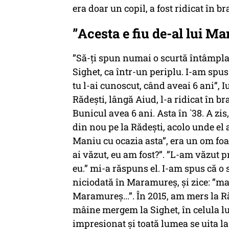
era doar un copil, a fost ridicat în b
”Acesta e fiu de-al lui Ma
”Să-ți spun numai o scurtă întâmpla
Sighet, ca într-un periplu. I-am spus:
tu l-ai cunoscut, când aveai 6 ani”, 
Rădești, lângă Aiud, l-a ridicat în bra
Bunicul avea 6 ani. Asta în `38. A zi
din nou pe la Rădești, acolo unde el a
Maniu cu ocazia asta”, era un om foart
ai văzut, eu am fost?”. ”L-am văzut pri
eu.” mi-a răspuns el. I-am spus că o s
niciodată în Maramureș, și zice: ”mai
Maramureș...”. În 2015, am mers la Ră
mâine mergem la Sighet, în celula lu
impresionat și toată lumea se uita la