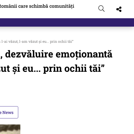
Românii care schimbă comunități
i văzut, l-am văzut și eu... prin ochii tăi”
u, dezvăluire emoționantă
și eu... prin ochii tăi”
le News