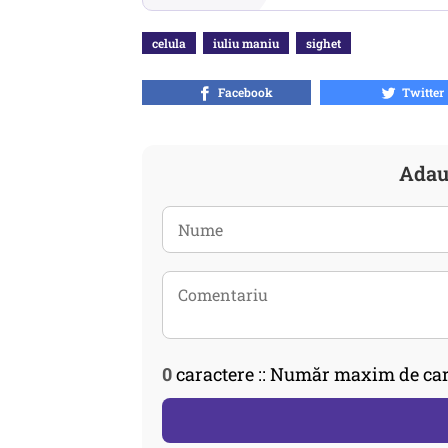
celula
iuliu maniu
sighet
Facebook
Twitter
Adau
0
caractere :: Număr maxim de car