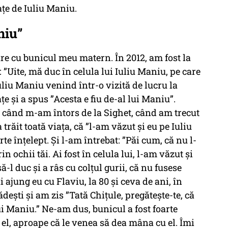
rațe de Iuliu Maniu.
niu”
re cu bunicul meu matern. În 2012, am fost la
 ”Uite, mă duc în celula lui Iuliu Maniu, pe care
Iuliu Maniu venind într-o vizită de lucru la
țe și a spus ”Acesta e fiu de-al lui Maniu”.
s, când m-am întors de la Sighet, când am trecut
 trăit toată viața, că ”l-am văzut și eu pe Iuliu
e înțelept. Și l-am întrebat: ”Păi cum, că nu l-
n ochii tăi. Ai fost în celula lui, l-am văzut și
ă-l duc și a râs cu colțul gurii, că nu fusese
 ajung eu cu Flaviu, la 80 și ceva de ani, în
dești și am zis ”Tată Chițule, pregătește-te, că
i Maniu.” Ne-am dus, bunicul a fost foarte
 el, aproape că le venea să dea mâna cu el. Îmi