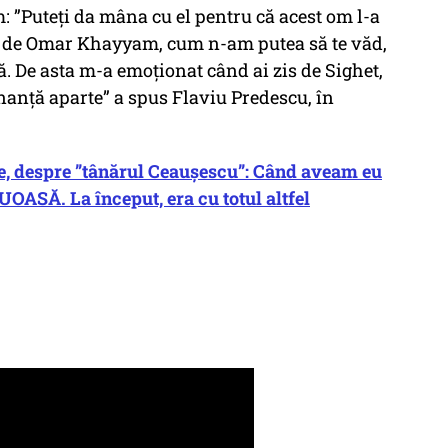
 ”Puteți da mâna cu el pentru că acest om l-a
en de Omar Khayyam, c
um n-am putea să te văd,
ă
. De asta m-a emoționat când ai zis de Sighet,
onanță aparte” a spus Flaviu Predescu, în
 despre ”tânărul Ceaușescu”: Când aveam eu
OASĂ. La început, era cu totul altfel