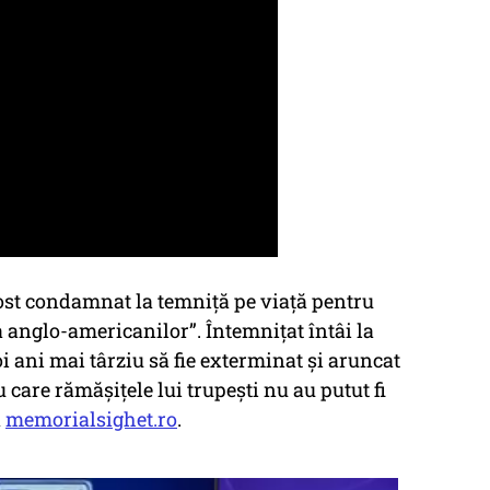
fost condamnat la temniță pe viață pentru
a anglo-americanilor”. Întemnițat întâi la
doi ani mai târziu să fie exterminat și aruncat
care rămăşiţele lui trupeşti nu au putut fi
ă
memorialsighet.ro
.