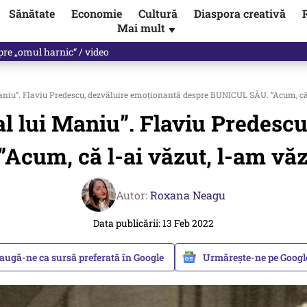
Sănătate
Economie
Cultură
Diaspora creativă
Mai mult
▼
spre „omul harnic“ / video
Maniu”. Flaviu Predescu, dezvăluire emoționantă despre BUNICUL SĂU. ”Acum, că l-a
-al lui Maniu”. Flaviu Predesc
um, că l-ai văzut, l-am văzut 
Autor:
Roxana Neagu
Data publicării: 13 Feb 2022
augă-ne ca sursă preferată în Google
Urmărește-ne pe Goog