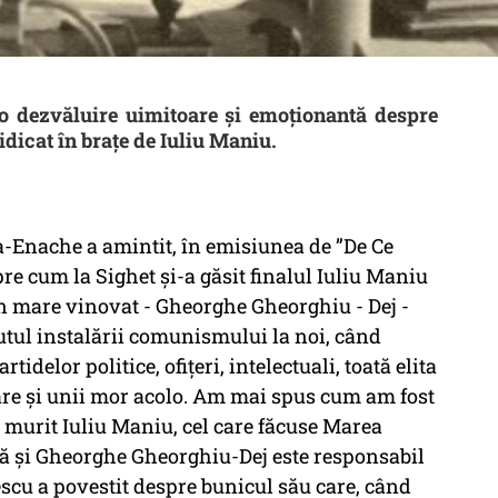
 o dezvăluire uimitoare și emoționantă despre
 ridicat în brațe de Iuliu Maniu.
ea-Enache a amintit, în emisiunea de ”De Ce
pre cum la Sighet și-a găsit finalul Iuliu Maniu
un mare vinovat - Gheorghe Gheorghiu - Dej -
utul instalării comunismului la noi, când
idelor politice, ofițeri, intelectuali, toată elita
are și unii mor acolo. Am mai spus cum am fost
a murit Iuliu Maniu, cel care făcuse Marea
ulă și Gheorghe Gheorghiu-Dej este responsabil
escu a povestit despre bunicul său care, când