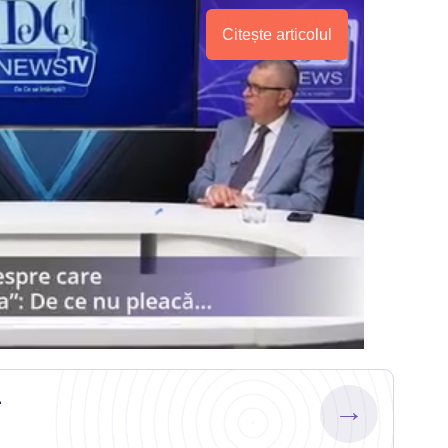
Citește articolul
.
→