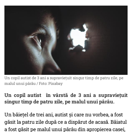
Un copil autist de 3 ani a supraviețuit singur timp de patru zile, pe
malul unui pârău / Foto: Pixabay
Un copil autist în vârstă de 3 ani a supraviețuit
singur timp de patru zile, pe malul unui pârâu.
Un băiețel de trei ani, autist și care nu vorbea, a fost
găsit la patru zile după ce a dispărut de acasă. Băiatul
a fost găsit pe malul unui pârâu din apropierea casei,