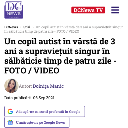
DCNews TV
DCNews
›
Stiri
›
Un copil autist în vârstă de 3 ani a supraviețuit singur
în sălbăticie timp de patru zile - FOTO / VIDEO
Un copil autist în vârstă de 3
ani a supraviețuit singur în
sălbăticie timp de patru zile -
FOTO / VIDEO
Autor:
Doinița Manic
Data publicării: 06 Sep 2021
Adaugă-ne ca sursă preferată în Google
Urmărește-ne pe Google News