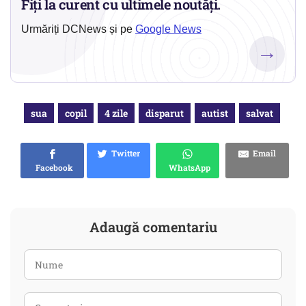
Fiți la curent cu ultimele noutăți.
Urmăriți DCNews și pe
Google News
→
sua
copil
4 zile
disparut
autist
salvat
Twitter
Email
Facebook
WhatsApp
Adaugă comentariu