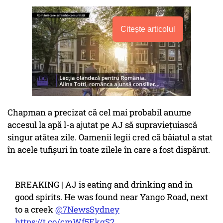
Citește articolul
Chapman a precizat că cel mai probabil anume
accesul la apă l-a ajutat pe AJ să supraviețuiască
singur atâtea zile. Oamenii legii cred că băiatul a stat
în acele tufișuri în toate zilele în care a fost dispărut.
BREAKING | AJ is eating and drinking and in
good spirits. He was found near Yango Road, next
to a creek
@7NewsSydney
https://t.co/cmWf5EkgS2