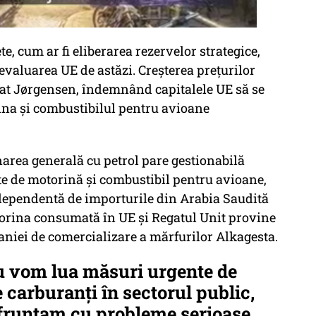
, cum ar fi eliberarea rezervelor strategice,
 evaluarea UE de astăzi. Creșterea prețurilor
rat Jørgensen, îndemnând capitalele UE să se
na și combustibilul pentru avioane
onarea generală cu petrol pare gestionabilă
te de motorină și combustibil pentru avioane,
pendentă de importurile din Arabia Saudită
orina consumată în UE și Regatul Unit provine
aniei de comercializare a mărfurilor Alkagesta.
u vom lua măsuri urgente de
carburanți în sectorul public,
nfruntam cu probleme serioase