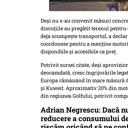
Deși nu s-au convenit măsuri concrete
discuțiile au pregătit terenul pentru
deja scumpește transportul, a decla
coordoneze pentru a menține motori
disponibile și accesibile ca preț.
Potrivit sursei citate, deși aprovizi
deocamdată, cresc îngrijorările lega
Europa rămânând în mare măsură de
și Kuweit. Aproximativ 20% din mot
din regiunea Golfului, potrivit comp
Adrian Negrescu: Dacă n
reducere a consumului de 
riscăm oricând să ne co