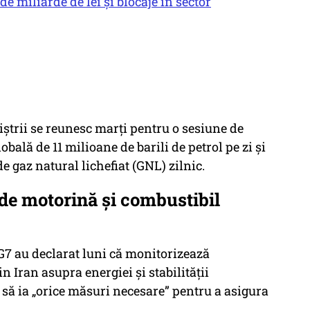
e miliarde de lei și blocaje în sector
iștrii se reunesc marți pentru o sesiune de
bală de 11 milioane de barili de petrol pe zi și
e gaz natural lichefiat (GNL) zilnic.
e de motorină și combustibil
 G7 au declarat luni că monitorizează
 Iran asupra energiei și stabilității
 să ia „orice măsuri necesare” pentru a asigura