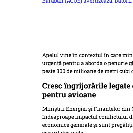
Bărăban (ACUE) avertizează: Datorii d
Apelul vine în contextul în care min
urgență pentru a aborda o penurie glo
peste 300 de milioane de metri cubi d
Cresc îngrijorările legat
pentru avioane
Miniștrii Energiei și Finanțelor din
îndeaproape impactul conflictului din
economice generale și sunt pregătiți
securitatea pieței.