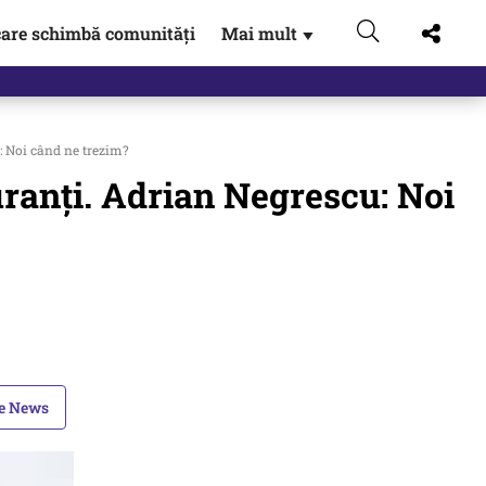
are schimbă comunități
Mai mult
▼
: Noi când ne trezim?
ranți. Adrian Negrescu: Noi
le News