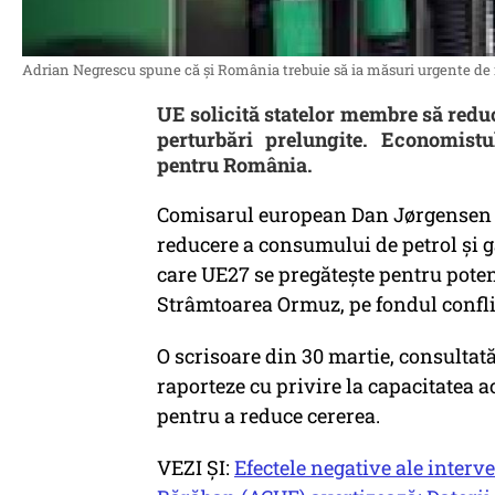
Adrian Negrescu spune că și România trebuie să ia măsuri urgente de 
UE solicită statelor membre să reduc
perturbări prelungite. Economis
pentru România.
Comisarul european Dan Jørgensen a
reducere a consumului de petrol și ga
care UE27 se pregătește pentru poten
Strâmtoarea Ormuz, pe fondul conflic
O scrisoare din 30 martie, consultat
raporteze cu privire la capacitatea a
pentru a reduce cererea.
VEZI ȘI:
Efectele negative ale interve