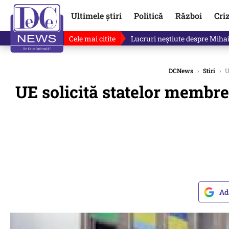
Ultimele știri
Politică
Război
Cri
Cele mai citite
Lucruri neștiute despre Mihai 
DCNews
›
Stiri
›
U
UE solicită statelor membr
Ad