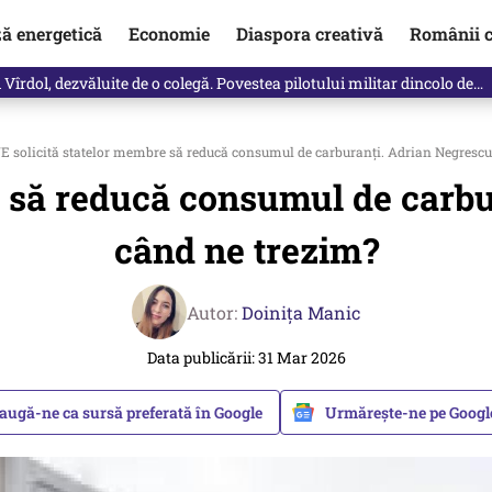
ză energetică
Economie
Diaspora creativă
Românii c
Vîrdol, dezvăluite de o colegă. Povestea pilotului militar dincolo de…
E solicită statelor membre să reducă consumul de carburanți. Adrian Negrescu
e să reducă consumul de carbu
când ne trezim?
Autor:
Doinița Manic
Data publicării: 31 Mar 2026
augă-ne ca sursă preferată în Google
Urmărește-ne pe Goog