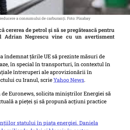
reducere a consumului de carburanți. Foto: Pixabay
ă cererea de petrol și să se pregătească pentru
tul Adrian Negrescu vine cu un avertisment
 îndemnat țările UE să prezinte măsuri de
ze, în special în transporturi, în contextul în
țiale întreruperi ale aprovizionării în
tului cu Iranul, scrie
Yahoo News
.
ă de Euronews, solicita miniștrilor Energiei să
ctuală a pieței și să propună acțiuni practice
nțiilor statului în piața energiei. Daniela