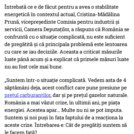
Întrebată ce e de făcut pentru a avea o stabilitate
energetică în contextul actual, Cristina-Mădălina
Prună, vicepreședinte Comisia pentru industrii și
servicii, Camera Deputaților, a răspuns că România se
confruntă cu o situație complicată, nu este suficient
de pregătită și că principala problemă este lentoarea
cu care se iau deciziile. Aceasta a criticat măsurile
luate până acum și a explicat că primele măsuri luate
nu au fost cele mai bune.
„Suntem într-o situație complicată. Vedem asta de 4
săptămâni deja, acest conflict care pune presiune pe
prețul carburanților
, dar și pe prețul gazelor naturale.
România a mai văzut crize, în ultimii ani, pe piața
energiei. Acestea apar... Multe nu ni se pot imputa.
Suntem și noi puși în fața faptului de a reacționa la
aceste crize. Întrebarea e: Cât de pregătiți suntem să
le facem față?