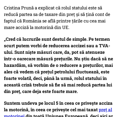
Cristina Prună a explicat că rolul statului este să
reducă partea sa de taxare din preț și să țină cont de
faptul că România se află printre țările cu cea mai
mare acciză la motorină din UE.
„Cred că lucrurile sunt destul de simple. Pe termen
scurt putem vorbi de reducerea accizei sau a TVA-
ului. Sunt niște măsuri care, da, pot să atenueze
într-o oarecare măsură prețurile. Nu știu dacă să ne
hazardăm, să vorbim de o reducere a prețurilor, mai
ales că vedem că prețul petrolului fluctuează, este
foarte volatil, deci, până la urmă, rolul statului în
această criză trebuie să fie să mai reducă partea lui
din preț, care deja este foarte mare.
Suntem undeva pe locul 5 în ceea ce privește acciza
la motorină, în ceea ce privește cel mai taxat
preț al
motorinei
din toată Uniunea Europeană, deci aici ar