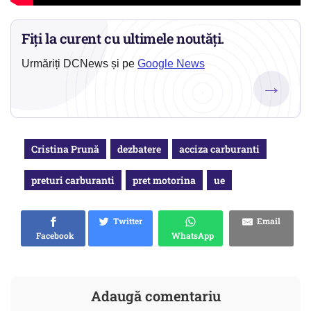
Fiți la curent cu ultimele noutăți.
Urmăriți DCNews și pe
Google News
→
Cristina Prună
dezbatere
acciza carburanti
preturi carburanti
pret motorina
ue
Twitter
Email
Facebook
WhatsApp
Adaugă comentariu