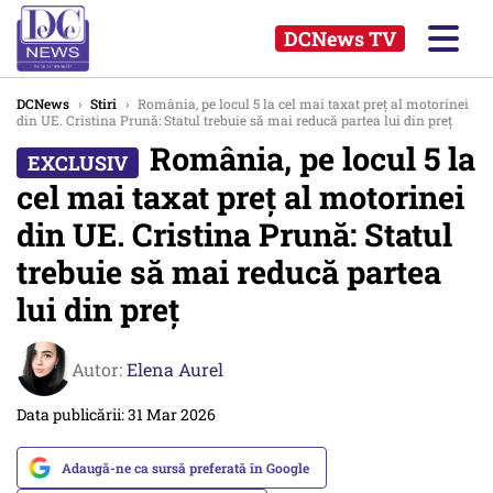
DCNews TV
DCNews
›
Stiri
›
România, pe locul 5 la cel mai taxat preț al motorinei
din UE. Cristina Prună: Statul trebuie să mai reducă partea lui din preț
România, pe locul 5 la
cel mai taxat preț al motorinei
din UE. Cristina Prună: Statul
trebuie să mai reducă partea
lui din preț
Autor:
Elena Aurel
Data publicării: 31 Mar 2026
Adaugă-ne ca sursă preferată în Google