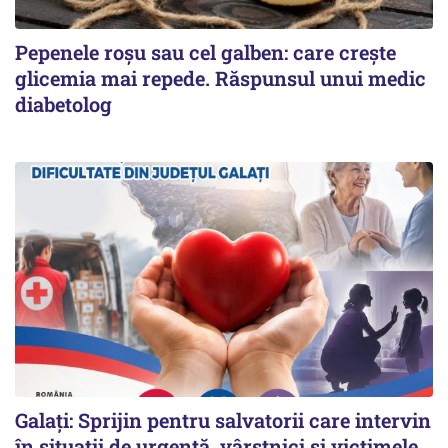
Pepenele roșu sau cel galben: care crește
glicemia mai repede. Răspunsul unui medic
diabetolog
Galați: Sprijin pentru salvatorii care intervin
în situații de urgență, vârstnici și victimele