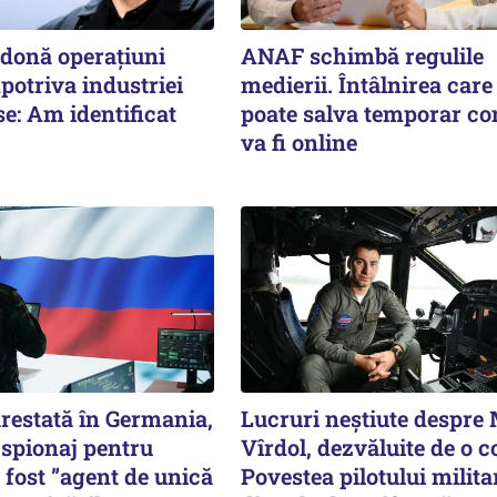
rdonă operațiuni
ANAF schimbă regulile
potriva industriei
medierii. Întâlnirea care 
se: Am identificat
poate salva temporar co
va fi online
estată în Germania,
Lucruri neștiute despre
 spionaj pentru
Vîrdol, dezvăluite de o c
i fost ”agent de unică
Povestea pilotului milita