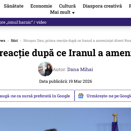
Sănătate
Economie
Cultură
Diaspora creativă
Mai mult
▼
les praful de tot!” Eugen Teodorovici, reacție după ce Green Deal-ul a
ews
›
Stiri
›
Nicușor Dan, prima reacție după ce Iranul a amenințat direct R
reacție după ce Iranul a amen
Autor:
Dana Mihai
Data publicării: 19 Mar 2026
augă-ne ca sursă preferată în Google
Urmărește-ne pe Goog