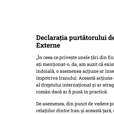
Declarația purtătorului d
Externe
„În ceea ce privește unele țări din E
ați menționat-o, da, am auzit că exist
îndoială, o asemenea acțiune ar îns
împotriva Iranului. Această acțiune
al dreptului internațional și ar atra
român dacă ar fi pusă în practică.
De asemenea, din punct de vedere pol
relațiilor dintre Iran și această țar