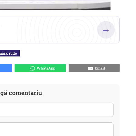
.
→
mark rutte
WhatsApp
Email
gă comentariu