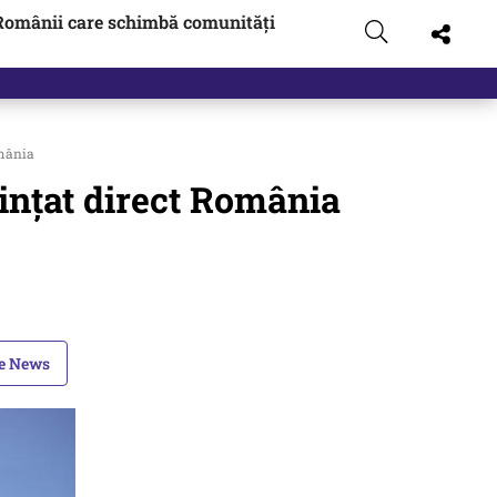
Românii care schimbă comunități
 pus pe…
omânia
ințat direct România
le News