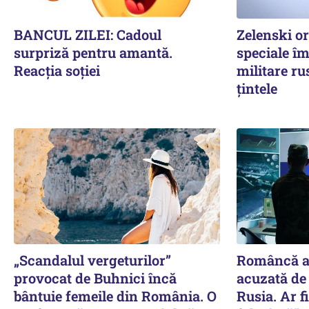
BANCUL ZILEI: Cadoul
Zelenski o
surpriză pentru amantă.
speciale îm
Reacția soției
militare ru
țintele
„Scandalul vergeturilor”
Româncă ar
provocat de Buhnici încă
acuzată de
bântuie femeile din România. O
Rusia. Ar f