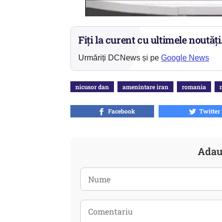
Fiți la curent cu ultimele noutăți
Urmăriți DCNews și pe
Google News
nicusor dan
amenintare iran
romania
Facebook
Twitter
Adau