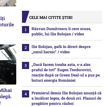
CELE MAI CITITE ȘTIRI
îți
nturile
Răzvan Dumitrescu îi cere scuze,
public, lui Ilie Bolojan / video
Ilie Bolojan, gafă în direct despre
„omul harnic“ / video
„Dacă facem treaba asta, s-a ales
praful de tot!” Eugen Teodorovici,
reacție după ce Green Deal-ul a pus pe
butuci energia României
 Mihai
Premierul demis Ilie Bolojan anunță că
olegă.
a încălcat legea, de două ori. Planuri de
r
pregătire pentru război