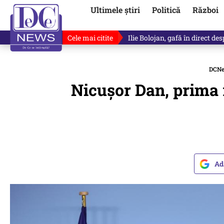
Ultimele știri
Politică
Război
Cele mai citite
„Dacă facem treaba asta, s-a a
DCN
Nicușor Dan, prima 
Ad