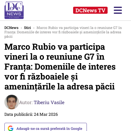
DCNews TV
DCNews
›
Stiri
›
Marco Rubio va participa vineri la o reuniune G7 în
Franța: Domeniile de interes vor fi războaiele şi ameninţările la adresa
păcii
Marco Rubio va participa
vineri la o reuniune G7 în
Franța: Domeniile de interes
vor fi războaiele şi
ameninţările la adresa păcii
Autor:
Tiberiu Vasile
Data publicării: 24 Mar 2026
Adaugă-ne ca sursă preferată în Google