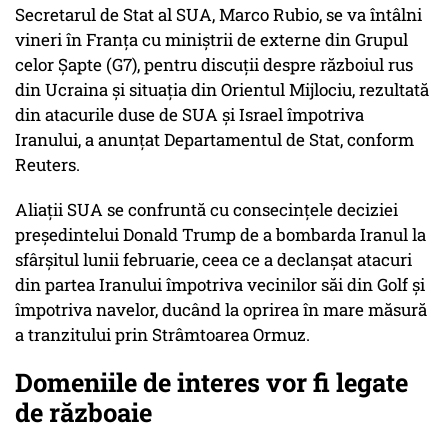
Secretarul de Stat al SUA, Marco Rubio, se va întâlni
vineri în Franţa cu miniştrii de externe din Grupul
celor Şapte (G7), pentru discuţii despre războiul rus
din Ucraina şi situaţia din Orientul Mijlociu, rezultată
din atacurile duse de SUA şi Israel împotriva
Iranului, a anunţat Departamentul de Stat, conform
Reuters.
Aliaţii SUA se confruntă cu consecinţele deciziei
preşedintelui Donald Trump de a bombarda Iranul la
sfârşitul lunii februarie, ceea ce a declanşat atacuri
din partea Iranului împotriva vecinilor săi din Golf şi
împotriva navelor, ducând la oprirea în mare măsură
a tranzitului prin Strâmtoarea Ormuz.
Domeniile de interes vor fi legate
de războaie