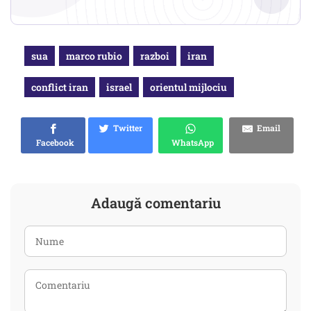
sua
marco rubio
razboi
iran
conflict iran
israel
orientul mijlociu
Twitter
Email
Facebook
WhatsApp
Adaugă comentariu